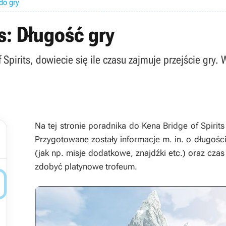
do gry
s: Długość gry
 Spirits, dowiecie się ile czasu zajmuje przejście gry.
Na tej stronie poradnika do
Kena Bridge of Spirits
Przygotowane zostały informacje m. in. o długośc
(jak np. misje dodatkowe, znajdźki etc.) oraz cza
zdobyć platynowe trofeum.
