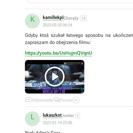
kamillekpl
K
Chorąży
18
2023-05-20 09:24
Gdyby ktoś szukał łatwego sposobu na ukończen
zapraszam do obejrzenia filmu:
https://youtu.be/UsHujmQVqnU




Odpowiedz
Forum
lukaszkot
L
Junior
2
2022-01-19 23:06
Brak Adira’s Fear