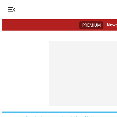

New
PREMIUM