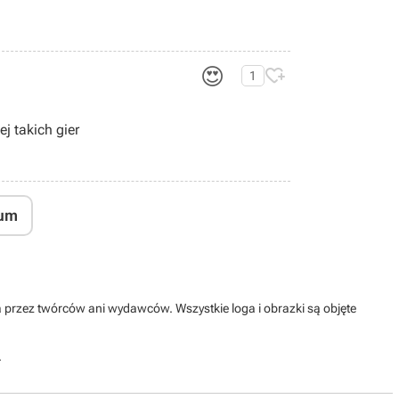
😍

1
ej takich gier
um
na przez twórców ani wydawców. Wszystkie loga i obrazki są objęte
.