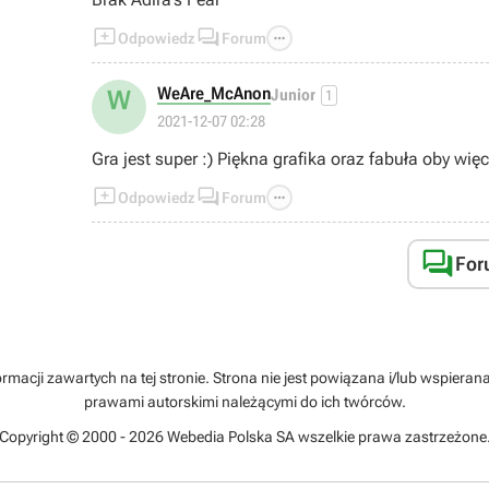



Odpowiedz
Forum
WeAre_McAnon
W
Junior
1
2021-12-07 02:28
Gra jest super :) Piękna grafika oraz fabuła oby więc



Odpowiedz
Forum

For
rmacji zawartych na tej stronie. Strona nie jest powiązana i/lub wspiera
prawami autorskimi należącymi do ich twórców.
Copyright © 2000 - 2026 Webedia Polska SA wszelkie prawa zastrzeżone