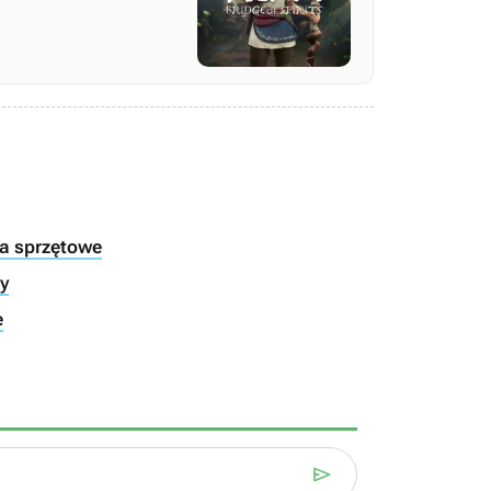
ia sprzętowe
ry
e
