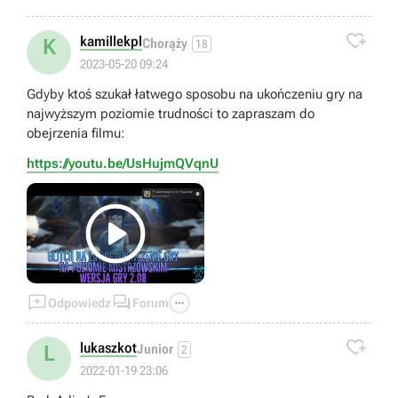

kamillekpl
K
Chorąży
18
2023-05-20 09:24
Gdyby ktoś szukał łatwego sposobu na ukończeniu gry na
najwyższym poziomie trudności to zapraszam do
obejrzenia filmu:
https://youtu.be/UsHujmQVqnU




Odpowiedz
Forum

lukaszkot
L
Junior
2
2022-01-19 23:06