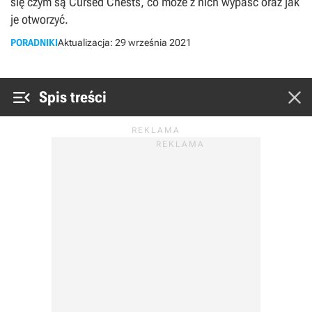
się czym są Cursed Chests, co może z nich wypaść oraz jak
je otworzyć.
PORADNIKI
Aktualizacja:
29 września 2021


Spis treści