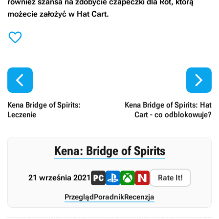
również szansa na zdobycie czapeczki dla Rot, którą
możecie założyć w Hat Cart.



Kena Bridge of Spirits:
Kena Bridge of Spirits: Hat
Leczenie
Cart - co odblokowuje?
Kena: Bridge of Spirits
21 września 2021
Rate It!
Przegląd
Poradnik
Recenzja