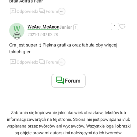
Brak Adira’s Fear



Odpowiedz
Forum

WeAre_McAnon
1
W
Junior
1
😍
2021-12-07 02:28
Gra jest super :) Piękna grafika oraz fabuła oby więcej
takich gier



Odpowiedz
Forum

Forum
Zabrania się kopiowanie jakichkolwiek obrazków, tekstów lub
informacji zawartych na tej stronie. Strona nie jest powiązana i/lub
wspierana przez twórców ani wydawców. Wszystkie loga i obrazki
są objęte prawami autorskimi należącymi do ich twórców.