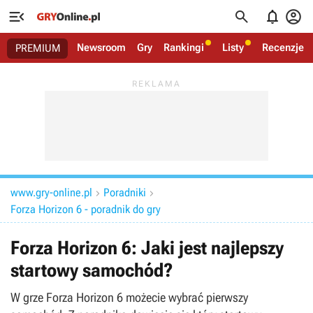




Newsroom
Gry
Rankingi
Listy
Recenzje
PREMIUM
www.gry-online.pl
Poradniki


Forza Horizon 6 - poradnik do gry
Forza Horizon 6: Jaki jest najlepszy
startowy samochód?
W grze Forza Horizon 6 możecie wybrać pierwszy