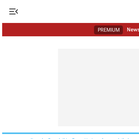

New
PREMIUM