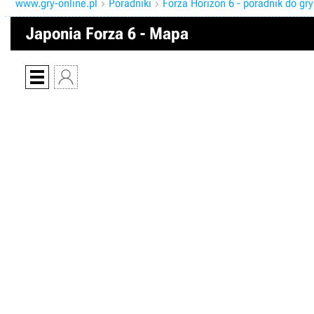
www.gry-online.pl
Poradniki
Forza Horizon 6 - poradnik do gry


Japonia Forza 6 - Mapa