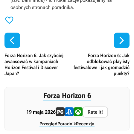
(tzw. barn finds) - ich lokalizacje pokazujemy na
osobnych stronach poradnika.



Forza Horizon 6: Jak szybciej
Forza Horizon 6: Jak
awansować w kampaniach
odblokować playlisty
Horizon Festival i Discover
festiwalowe i jak gromadzić
Japan?
punkty?
Forza Horizon 6
19 maja 2026
Rate It!
Przegląd
Poradnik
Recenzja