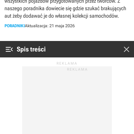
wszystkich pojazdów przygotowanych przez twórców. Z
naszego poradnika dowiecie się gdzie szukać brakujących
aut żeby dodawać je do własnej kolekcji samochodów.
PORADNIKI
Aktualizacja:
21 maja 2026


Spis treści