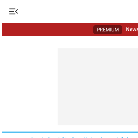

New
PREMIUM