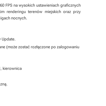
e 60 FPS na wysokich ustawieniach graficznych
kim renderingu terenów miejskich oraz przy
cigach nocnych.
y Update.
e (może zostać rozłączone po zalogowaniu
d, kierownica
czną.