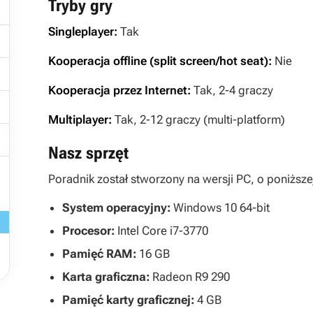
Tryby gry
Singleplayer:
Tak

Kooperacja offline (split screen/hot seat):
Nie

Kooperacja przez Internet:
Tak, 2-4 graczy

Multiplayer:
Tak, 2-12 graczy (multi-platform)

Nasz sprzęt

Poradnik został stworzony na wersji PC, o poniższej
System operacyjny:
Windows 10 64-bit
Procesor:
Intel Core i7-3770
Pamięć RAM:
16 GB
Karta graficzna:
Radeon R9 290
Pamięć karty graficznej:
4 GB