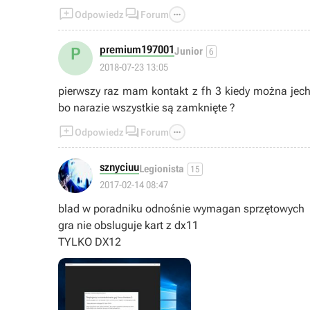



Odpowiedz
Forum
premium197001
P
Junior
6
2018-07-23 13:05
pierwszy raz mam kontakt z fh 3 kiedy można j
bo narazie wszystkie są zamknięte ?



Odpowiedz
Forum
sznyciuu
Legionista
15
2017-02-14 08:47
blad w poradniku odnośnie wymagan sprzętowych
gra nie obsluguje kart z dx11
TYLKO DX12