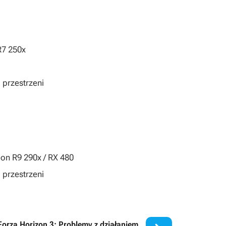
R7 250x
 przestrzeni
on R9 290x / RX 480
przestrzeni
Forza Horizon 3: Problemy z działaniem