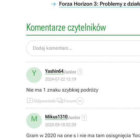
Forza Horizon 3: Problemy z dzia
Komentarze czytelników
Dodaj komentarz...
Yashin64
Y
Junior
1
2024-07-22 13:19
Nie ma 1 znaku szybkiej podróży



Odpowiedz
Forum
Mikus1310
M
Junior
1
2020-09-18 02:09
Gram w 2020 na one s i nie ma tam osisgnięcia 'forza