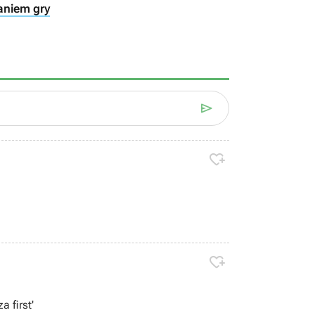
łaniem gry



 first'