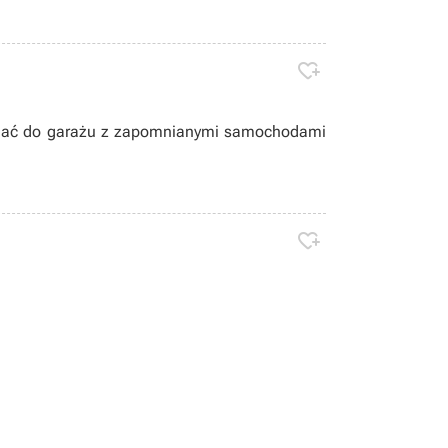

echać do garażu z zapomnianymi samochodami
