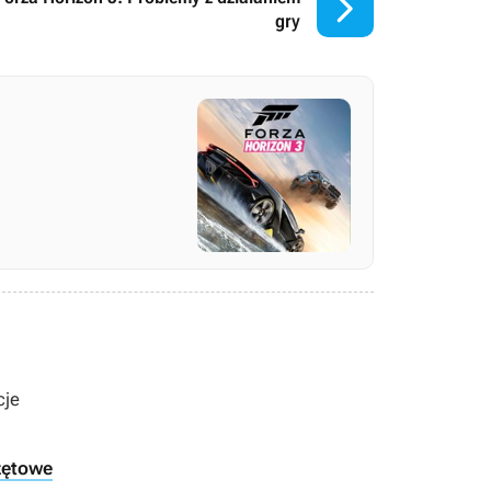

gry
cje
zętowe