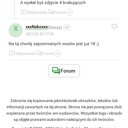
A wysłał byś zdjęcie 4 brakujących



Odpowiedz
Forum

xxxNakoxxx
X
Chorąży
49
2017-01-07 17:31
Na tą chwilę zapomnianych wozów jest już 18 ;)



Odpowiedz
Forum

Forum
Zabrania się kopiowanie jakichkolwiek obrazków, tekstów lub
informacji zawartych na tej stronie. Strona nie jest powiązana i/lub
wspierana przez twórców ani wydawców. Wszystkie loga i obrazki
są objęte prawami autorskimi należącymi do ich twórców.