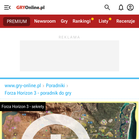




Newsroom
Gry
Rankingi
Listy
Recenzje
PREMIUM
www.gry-online.pl
Poradniki


Forza Horizon 3 - poradnik do gry
Forza Horizon 3 - sekrety