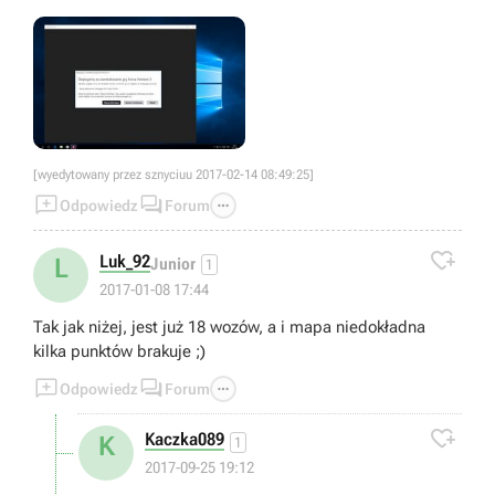
[wyedytowany przez sznyciuu 2017-02-14 08:49:25]



Odpowiedz
Forum

Luk_92
L
Junior
1
2017-01-08 17:44
Tak jak niżej, jest już 18 wozów, a i mapa niedokładna
kilka punktów brakuje ;)



Odpowiedz
Forum

Kaczka089
K
1
2017-09-25 19:12