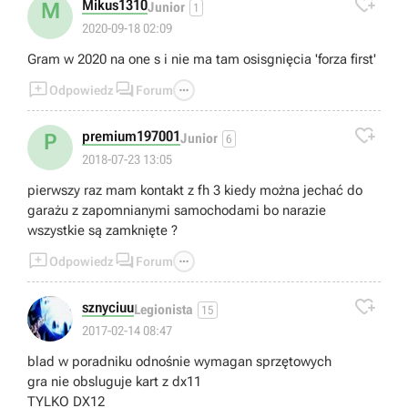

Mikus1310
M
Junior
1
2020-09-18 02:09
Gram w 2020 na one s i nie ma tam osisgnięcia 'forza first'



Odpowiedz
Forum

premium197001
P
Junior
6
2018-07-23 13:05
pierwszy raz mam kontakt z fh 3 kiedy można jechać do
garażu z zapomnianymi samochodami bo narazie
wszystkie są zamknięte ?



Odpowiedz
Forum

sznyciuu
Legionista
15
2017-02-14 08:47
blad w poradniku odnośnie wymagan sprzętowych
gra nie obsluguje kart z dx11
TYLKO DX12