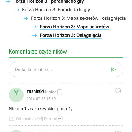
Forza Horizon 3 - poradnik do gry
Forza Horizon 3: Poradnik do gry
Forza Horizon 3: Mapa sekretów i osiągnięcia
Forza Horizon 3: Mapa sekretów
Forza Horizon 3: Osiągnięcia
Komentarze czytelników

Dodaj komentarz...

Yashin64
Y
Junior
1
2024-07-22 13:19
Nie ma 1 znaku szybkiej podróży



Odpowiedz
Forum