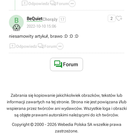



Odpowiedz
Forum

BeQuiet
2
B
Chorąży
17
😱
2022-10-10 15:06
niesamowity artykuł, brawo :D :D :D



Odpowiedz
Forum

Forum
Zabrania się kopiowanie jakichkolwiek obrazków, tekstów lub
informacji zawartych na tej stronie. Strona nie jest powiązana i/lub
wspierana przez twórców ani wydawców. Wszystkie loga i obrazki
są objęte prawami autorskimi należącymi do ich twórców.
Copyright © 2000 - 2026 Webedia Polska SA wszelkie prawa
zastrzeżone.