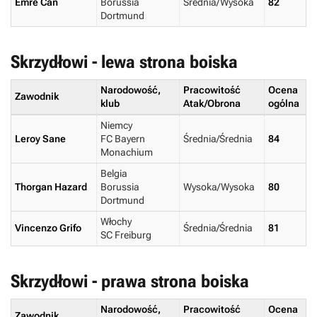
Emre Can
Borussia
Średnia/Wysoka
82
Dortmund
Skrzydłowi - lewa strona boiska
Narodowość,
Pracowitość
Ocena
Zawodnik
klub
Atak/Obrona
ogólna
Niemcy
Leroy Sane
FC Bayern
Średnia/Średnia
84
Monachium
Belgia
Thorgan Hazard
Borussia
Wysoka/Wysoka
80
Dortmund
Włochy
Vincenzo Grifo
Średnia/Średnia
81
SC Freiburg
Skrzydłowi - prawa strona boiska
Narodowość,
Pracowitość
Ocena
Zawodnik