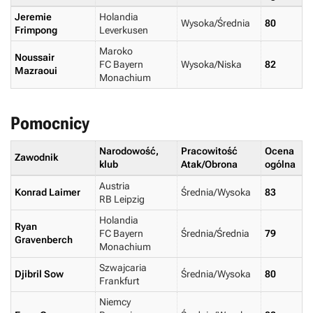
Jeremie
Holandia
Wysoka/Średnia
80
Frimpong
Leverkusen
Maroko
Noussair
FC Bayern
Wysoka/Niska
82
Mazraoui
Monachium
Pomocnicy
Narodowość,
Pracowitość
Ocena
Zawodnik
klub
Atak/Obrona
ogólna
Austria
Konrad Laimer
Średnia/Wysoka
83
RB Leipzig
Holandia
Ryan
FC Bayern
Średnia/Średnia
79
Gravenberch
Monachium
Szwajcaria
Djibril Sow
Średnia/Wysoka
80
Frankfurt
Niemcy