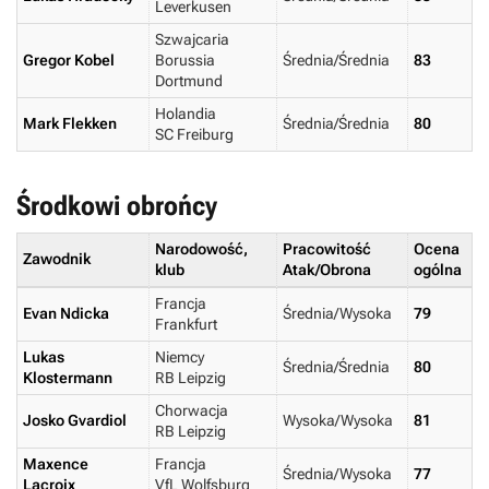
Leverkusen
Szwajcaria
Gregor Kobel
Borussia
Średnia/Średnia
83
Dortmund
Holandia
Mark Flekken
Średnia/Średnia
80
SC Freiburg
Środkowi obrońcy
Narodowość,
Pracowitość
Ocena
Zawodnik
klub
Atak/Obrona
ogólna
Francja
Evan Ndicka
Średnia/Wysoka
79
Frankfurt
Lukas
Niemcy
Średnia/Średnia
80
Klostermann
RB Leipzig
Chorwacja
Josko Gvardiol
Wysoka/Wysoka
81
RB Leipzig
Maxence
Francja
Średnia/Wysoka
77
Lacroix
VfL Wolfsburg