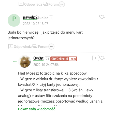



Odpowiedz
Forum

pawelp2
P
Junior
1
2022-10-22 18:07
Sorki bo nie widzę , jak przejść do menu kart
jednorazowych?



Odpowiedz
Forum

Qw3rt
1
21
GRYOnline.pl
Team
2022-10-24 07:56
Hej! Możesz to zrobić na kilka sposobów:
- W grze z widoku drużyny: wybierz zawodnika >
kwadrat/X > użyj karty jednorazowej.
- W grze z listy transferowej: L3 (wciśnij lewy
analog) > ustaw filtr szukania na przedmioty
jednorazowe (możesz posortować według uznania
lub wyświetlić wszystkie).
Pokaż całą wiadomość
- W Web App/FUT Companion: Klub > jednorazowe.