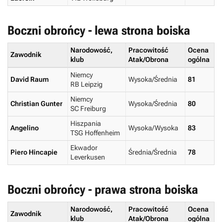
Boczni obrońcy - lewa strona boiska
Narodowość,
Pracowitość
Ocena
Zawodnik
klub
Atak/Obrona
ogólna
Niemcy
David Raum
Wysoka/Średnia
81
RB Leipzig
Niemcy
Christian Gunter
Wysoka/Średnia
80
SC Freiburg
Hiszpania
Angelino
Wysoka/Wysoka
83
TSG Hoffenheim
Ekwador
Piero Hincapie
Średnia/Średnia
78
Leverkusen
Boczni obrońcy - prawa strona boiska
Narodowość,
Pracowitość
Ocena
Zawodnik
klub
Atak/Obrona
ogólna