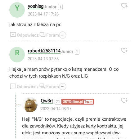

yoshisg
Y
Junior
1
2023-04-17 17:28
jak strzalaż z fałsza na pc



Odpowiedz
Forum

robertk2581114
R
Junior
1
2023-04-13 07:35
Hejka ja mam znów pytanko o kartę menadżera. O co
chodzi w tych rozpiskach N/G oraz LIG



Odpowiedz
Forum

Qw3rt
21
GRYOnline.pl
Team
2023-04-14 08:17
Hej! "N/G" to negocjacje, czyli premie kontraktowe
dla zawodników. Kiedy użyjesz karty kontraktu, jej
efekt jest mnożony przez sumę współczynników