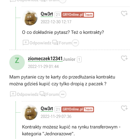

Qw3rt
21
GRYOnline.pl
Team
2022-12-30 12:17
O co dokładnie pytasz? Też o kontrakty?



Odpowiedz
Forum

ziomeczek12341
Z
Junior
1
2022-11-29 01:44
Mam pytanie czy te karty do przedłużania kontraktu
można gdzieś kupić czy tylko dropią z paczek ?



Odpowiedz
Forum

Qw3rt
21
GRYOnline.pl
Team
2022-11-29 07:36
Kontrakty możesz kupić na rynku transferowym -
kategoria "Jednorazowe".