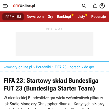




Newsroom
Gry
Rankingi
Listy
Recenzje
PREMIUM
www.gry-online.pl
Poradniki
FIFA 23 - poradnik do gry


FIFA 23: Startowy skład Bundesliga
FUT 23 (Bundesliga Starter Team)
W niemieckiej Bundeslidze gra wielu wyśmienitych piłkarzy
jak Sadio Mane czy Christopher Nkunku. Karty tych piłkarzy