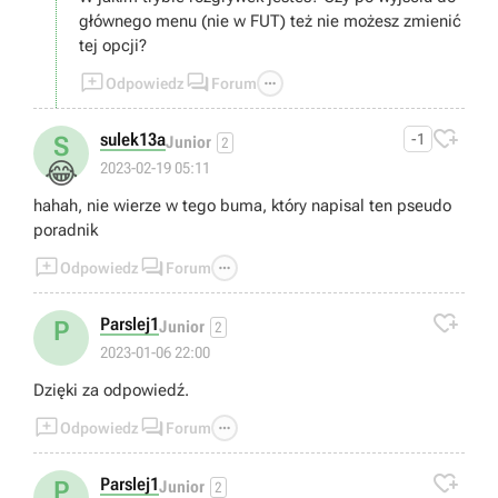
głównego menu (nie w FUT) też nie możesz zmienić
tej opcji?



Odpowiedz
Forum

sulek13a
-1
S
Junior
2
😂
2023-02-19 05:11
hahah, nie wierze w tego buma, który napisal ten pseudo
poradnik



Odpowiedz
Forum

Parslej1
P
Junior
2
2023-01-06 22:00
Dzięki za odpowiedź.



Odpowiedz
Forum

Parslej1
P
Junior
2