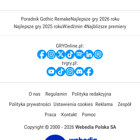
Poradnik Gothic Remake
Najlepsze gry 2026 roku
Najlepsze gry 2025 roku
Wiedźmin 4
Najbliższe premiery
GRYOnline.pl:
tvgry.pl:
O nas
Regulamin
Polityka redakcyjna
Polityka prywatności
Ustawienia cookies
Reklama
Zespół
Praca
Kontakt
Pomoc
Copyright © 2000 -
2026
Webedia Polska SA