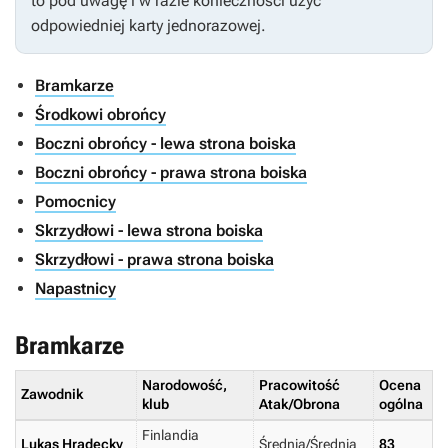
to pod uwagę i w razie konieczności użyć
odpowiedniej karty jednorazowej.
Bramkarze
Środkowi obrońcy
Boczni obrońcy - lewa strona boiska
Boczni obrońcy - prawa strona boiska
Pomocnicy
Skrzydłowi - lewa strona boiska
Skrzydłowi - prawa strona boiska
Napastnicy
Bramkarze
Narodowość,
Pracowitość
Ocena
Zawodnik
klub
Atak/Obrona
ogólna
Finlandia
Lukas Hradecky
Średnia/Średnia
83