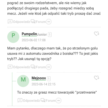
pograć ze swoim rodzeństwem, ale nie wiemy jak
podłączyć drugiego pada, żeby rozegrać miedzy sobą
mecz. Jeżeli wie ktoś jak odpalić taki tryb proszę dać znać



Odpowiedz
Forum

Pumpelin
P
Junior
1
2023-06-02 17:08
Mam pytanko, dlaczego mam tak, że po strzelonym golu
usuwa mi z automatu zawodnika z boiska??? To jest jakis
tryb?? Jak usunąć tą opcję?



Odpowiedz
Forum

Mejooox
M
1
2023-06-14 22:15
To znaczy ze grasz mecz towarzyski "przetrwanie"



Odpowiedz
Forum