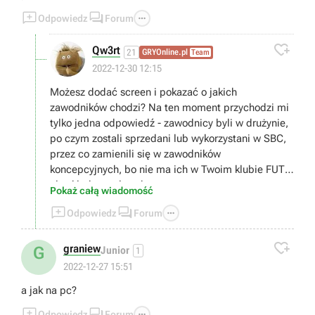



Odpowiedz
Forum

Qw3rt
21
GRYOnline.pl
Team
2022-12-30 12:15
Możesz dodać screen i pokazać o jakich
zawodników chodzi? Na ten moment przychodzi mi
tylko jedna odpowiedź - zawodnicy byli w drużynie,
po czym zostali sprzedani lub wykorzystani w SBC,
przez co zamienili się w zawodników
koncepcyjnych, bo nie ma ich w Twoim klubie FUT,
ale skład został zachowany.
Pokaż całą wiadomość



Odpowiedz
Forum

graniew
G
Junior
1
2022-12-27 15:51
a jak na pc?



Odpowiedz
Forum