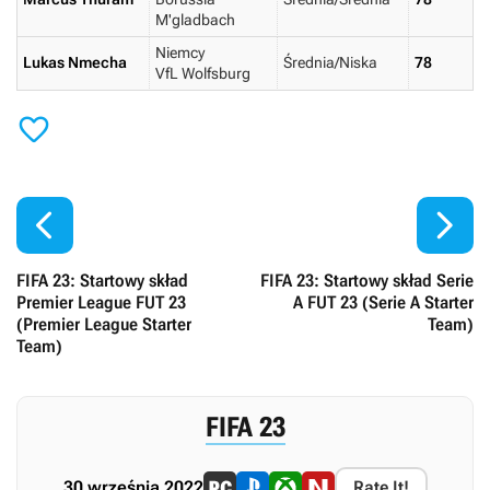
M'gladbach
Niemcy
Lukas Nmecha
Średnia/Niska
78
VfL Wolfsburg



FIFA 23: Startowy skład
FIFA 23: Startowy skład Serie
Premier League FUT 23
A FUT 23 (Serie A Starter
(Premier League Starter
Team)
Team)
FIFA 23
30 września 2022
Rate It!