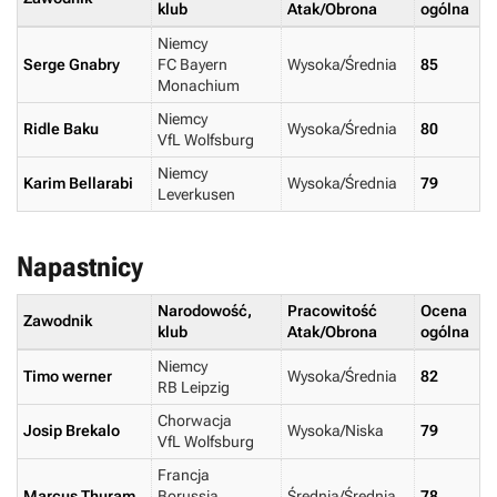
klub
Atak/Obrona
ogólna
Niemcy
Serge Gnabry
FC Bayern
Wysoka/Średnia
85
Monachium
Niemcy
Ridle Baku
Wysoka/Średnia
80
VfL Wolfsburg
Niemcy
Karim Bellarabi
Wysoka/Średnia
79
Leverkusen
Napastnicy
Narodowość,
Pracowitość
Ocena
Zawodnik
klub
Atak/Obrona
ogólna
Niemcy
Timo werner
Wysoka/Średnia
82
RB Leipzig
Chorwacja
Josip Brekalo
Wysoka/Niska
79
VfL Wolfsburg
Francja
Marcus Thuram
Borussia
Średnia/Średnia
78