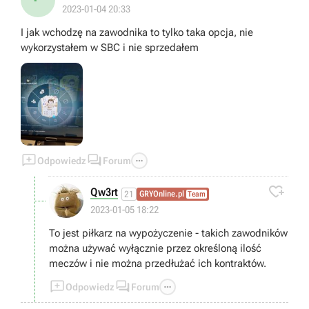
2023-01-04 20:33
I jak wchodzę na zawodnika to tylko taka opcja, nie
wykorzystałem w SBC i nie sprzedałem



Odpowiedz
Forum

Qw3rt
21
GRYOnline.pl
Team
2023-01-05 18:22
To jest piłkarz na wypożyczenie - takich zawodników
można używać wyłącznie przez określoną ilość
meczów i nie można przedłużać ich kontraktów.



Odpowiedz
Forum