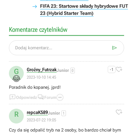
FIFA 23: Startowe składy hybrydowe FUT
23 (Hybrid Starter Team)
Komentarze czytelników

Dodaj komentarz...

Groźny_Futrzak
-1
G
Junior
0
😂
2023-10-10 14:45
Poradnik do kopanej. jprd!



Odpowiedz
Forum

repcaK589
R
Junior
1
2023-07-22 19:05
Czy da się odpalić tryb na 2 osoby, bo bardzo chciał bym