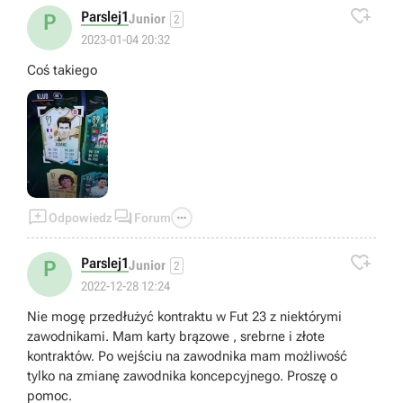

Parslej1
P
Junior
2
2023-01-04 20:32
Coś takiego



Odpowiedz
Forum

Parslej1
P
Junior
2
2022-12-28 12:24
Nie mogę przedłużyć kontraktu w Fut 23 z niektórymi
zawodnikami. Mam karty brązowe , srebrne i złote
kontraktów. Po wejściu na zawodnika mam możliwość
tylko na zmianę zawodnika koncepcyjnego. Proszę o
pomoc.