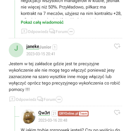
negocjacji wszystkich managerów w klubie, jednak
nie więcej niż 50%. Przykładowo, piłkarz ma
kontrakt na 7 meczów, użyjesz na nim kontraktu +28,
a finalnie wychodzi 49 (zakładając, że bonus wynosi
Pokaż całą wiadomość
50%).



Odpowiedz
Forum
"LIG" oznacza ligę managera - ta ma wpływ na
premię do zgrania zawodników z tej samej ligi, w

której występuje manager. Ligę można zmienić,
janeke
J
Junior
1
korzystając z karty jednorazowej.
2023-03-15 20:41
Jestem w tej zakładce gdzie jest te precyzyjne
wykończenie ale nie mogę tego włączyć ponieważ jesy
zaznaczone na szaro wysztkie inne mogę włączyć lub
wyłączyć oprócz tego precyzyjnego wykończenia co robić
pomocy !!!



Odpowiedz
Forum

Qw3rt
21
GRYOnline.pl
Team
2023-03-16 20:48
W jakim trybie rozgrywek jesteś? Czy po wyjściu do