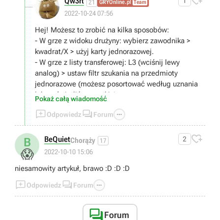

Qw3rt
1
21
GRYOnline.pl
Team
2022-10-24 07:56
Hej! Możesz to zrobić na kilka sposobów:
- W grze z widoku drużyny: wybierz zawodnika >
kwadrat/X > użyj karty jednorazowej.
- W grze z listy transferowej: L3 (wciśnij lewy
analog) > ustaw filtr szukania na przedmioty
jednorazowe (możesz posortować według uznania
lub wyświetlić wszystkie).
Pokaż całą wiadomość
- W Web App/FUT Companion: Klub > jednorazowe.



Odpowiedz
Forum

BeQuiet
2
B
Chorąży
17
😱
2022-10-10 15:06
niesamowity artykuł, brawo :D :D :D



Odpowiedz
Forum

Forum