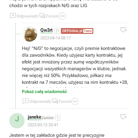
chodzi w tych rozpiskach N/G oraz LIG



Odpowiedz
Forum

Qw3rt
21
GRYOnline.pl
Team
2023-04-14 08:17
Hej! "N/G" to negocjacje, czyli premie kontraktowe
dla zawodników. Kiedy użyjesz karty kontraktu, jej
efekt jest mnożony przez sumę współczynników
negocjacji wszystkich managerów w klubie, jednak
nie więcej niż 50%. Przykładowo, piłkarz ma
kontrakt na 7 meczów, użyjesz na nim kontraktu +28,
a finalnie wychodzi 49 (zakładając, że bonus wynosi
Pokaż całą wiadomość
50%).



Odpowiedz
Forum
"LIG" oznacza ligę managera - ta ma wpływ na
premię do zgrania zawodników z tej samej ligi, w

której występuje manager. Ligę można zmienić,
janeke
J
Junior
1
korzystając z karty jednorazowej.
2023-03-15 20:41
Jestem w tej zakładce gdzie jest te precyzyjne