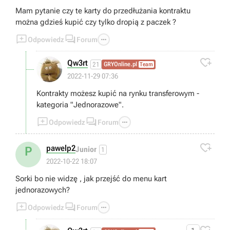
Mam pytanie czy te karty do przedłużania kontraktu
można gdzieś kupić czy tylko dropią z paczek ?



Odpowiedz
Forum

Qw3rt
21
GRYOnline.pl
Team
2022-11-29 07:36
Kontrakty możesz kupić na rynku transferowym -
kategoria "Jednorazowe".



Odpowiedz
Forum

pawelp2
P
Junior
1
2022-10-22 18:07
Sorki bo nie widzę , jak przejść do menu kart
jednorazowych?



Odpowiedz
Forum