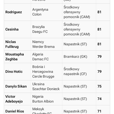
Środkowy
Argentyna
Rodriguez
ofensywny
81
Colon
pomocnik (CAM)
Środkowy
Brazylia
Cesinha
ofensywny
81
Daegu FC
pomocnik (CAM)
Niclas
Niemcy
Napastnik (ST)
81
Fullkrug
Werder Brema
Moustapha
Algeria
Bramkarz (GK)
79
Zeghba
Damac FC
Bośnia i
Środkowy
Dino Hotic
Hercegowina
79
napastnik (CF)
Cercle Brugge
Ukraina
Danylo Sikan
Napastnik (ST)
75
Szachtar Donieck
Victor
Nigeria
Napastnik (ST)
74
Adeboyejo
Burton Albion
Meksyk
Daniel Ríos
Napastnik (ST)
71
Charlotte FC