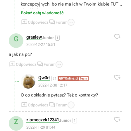
koncepcyjnych, bo nie ma ich w Twoim klubie FUT,
ale skład został zachowany.
Pokaż całą wiadomość



Odpowiedz
Forum

graniew
G
Junior
1
2022-12-27 15:51
a jak na pc?



Odpowiedz
Forum

Qw3rt
21
GRYOnline.pl
Team
2022-12-30 12:17
O co dokładnie pytasz? Też o kontrakty?



Odpowiedz
Forum

ziomeczek12341
Z
Junior
1
2022-11-29 01:44