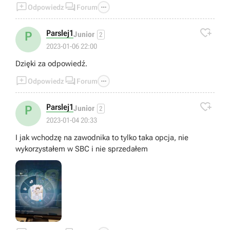



Odpowiedz
Forum

Parslej1
P
Junior
2
2023-01-06 22:00
Dzięki za odpowiedź.



Odpowiedz
Forum

Parslej1
P
Junior
2
2023-01-04 20:33
I jak wchodzę na zawodnika to tylko taka opcja, nie
wykorzystałem w SBC i nie sprzedałem