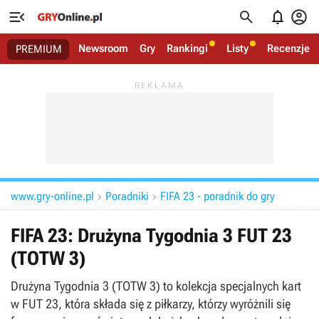




Newsroom
Gry
Rankingi
Listy
Recenzje
PREMIUM
www.gry-online.pl
Poradniki
FIFA 23 - poradnik do gry


FIFA 23: Drużyna Tygodnia 3 FUT 23
(TOTW 3)
Drużyna Tygodnia 3 (TOTW 3) to kolekcja specjalnych kart
w FUT 23, która składa się z piłkarzy, którzy wyróżnili się