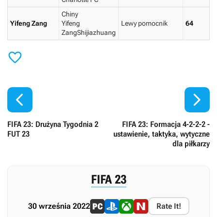
Chiny
Yifeng Zang
Yifeng
Lewy pomocnik
64
ZangShijiazhuang



FIFA 23: Drużyna Tygodnia 2
FIFA 23: Formacja 4-2-2-2 -
FUT 23
ustawienie, taktyka, wytyczne
dla piłkarzy
FIFA 23
30 września 2022
Rate It!