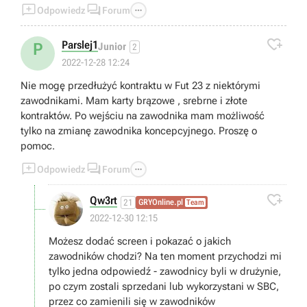



Odpowiedz
Forum

Parslej1
P
Junior
2
2022-12-28 12:24
Nie mogę przedłużyć kontraktu w Fut 23 z niektórymi
zawodnikami. Mam karty brązowe , srebrne i złote
kontraktów. Po wejściu na zawodnika mam możliwość
tylko na zmianę zawodnika koncepcyjnego. Proszę o
pomoc.



Odpowiedz
Forum

Qw3rt
21
GRYOnline.pl
Team
2022-12-30 12:15
Możesz dodać screen i pokazać o jakich
zawodników chodzi? Na ten moment przychodzi mi
tylko jedna odpowiedź - zawodnicy byli w drużynie,
po czym zostali sprzedani lub wykorzystani w SBC,
przez co zamienili się w zawodników