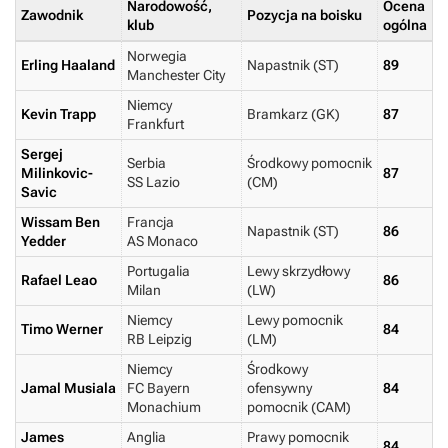
Narodowość,
Ocena
Zawodnik
Pozycja na boisku
klub
ogólna
Norwegia
Erling Haaland
Napastnik (ST)
89
Manchester City
Niemcy
Kevin Trapp
Bramkarz (GK)
87
Frankfurt
Sergej
Serbia
Środkowy pomocnik
Milinkovic-
87
SS Lazio
(CM)
Savic
Wissam Ben
Francja
Napastnik (ST)
86
Yedder
AS Monaco
Portugalia
Lewy skrzydłowy
Rafael Leao
86
Milan
(LW)
Niemcy
Lewy pomocnik
Timo Werner
84
RB Leipzig
(LM)
Niemcy
Środkowy
Jamal Musiala
FC Bayern
ofensywny
84
Monachium
pomocnik (CAM)
James
Anglia
Prawy pomocnik
84