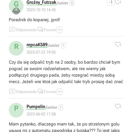

Groźny_Futrzak
-1
G
Junior
0
😂
2023-10-10 14:45
Poradnik do kopanej. jprd!



Odpowiedz
Forum

repcaK589
R
Junior
1
2023-07-22 19:05
Czy da się odpalić tryb na 2 osoby, bo bardzo chciał bym
pograć ze swoim rodzeństwem, ale nie wiemy jak
podłączyć drugiego pada, żeby rozegrać miedzy sobą
mecz. Jeżeli wie ktoś jak odpalić taki tryb proszę dać znać



Odpowiedz
Forum

Pumpelin
P
Junior
1
2023-06-02 17:08
Mam pytanko, dlaczego mam tak, że po strzelonym golu
usuwa mi z automatu zawodnika z boiska??? To jest jakis