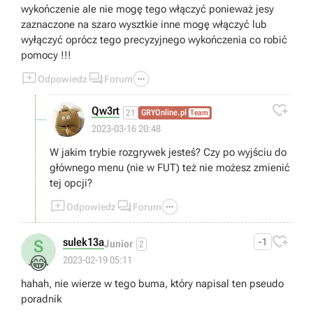
wykończenie ale nie mogę tego włączyć ponieważ jesy
zaznaczone na szaro wysztkie inne mogę włączyć lub
wyłączyć oprócz tego precyzyjnego wykończenia co robić
pomocy !!!



Odpowiedz
Forum

Qw3rt
21
GRYOnline.pl
Team
2023-03-16 20:48
W jakim trybie rozgrywek jesteś? Czy po wyjściu do
głównego menu (nie w FUT) też nie możesz zmienić
tej opcji?



Odpowiedz
Forum

sulek13a
-1
S
Junior
2
😂
2023-02-19 05:11
hahah, nie wierze w tego buma, który napisal ten pseudo
poradnik