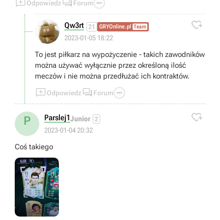



Odpowiedz
Forum

Qw3rt
21
GRYOnline.pl
Team
2023-01-05 18:22
To jest piłkarz na wypożyczenie - takich zawodników
można używać wyłącznie przez określoną ilość
meczów i nie można przedłużać ich kontraktów.



Odpowiedz
Forum

Parslej1
P
Junior
2
2023-01-04 20:32
Coś takiego