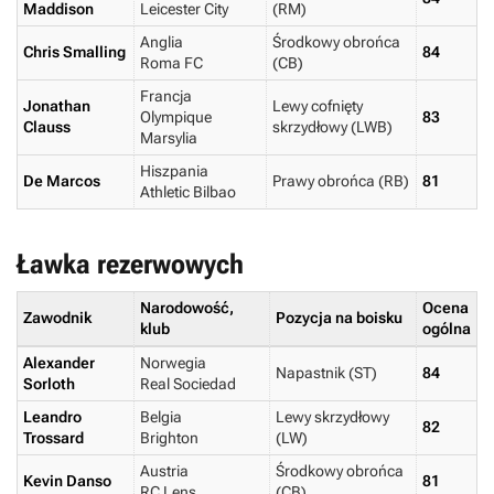
Maddison
Leicester City
(RM)
Anglia
Środkowy obrońca
Chris Smalling
84
Roma FC
(CB)
Francja
Jonathan
Lewy cofnięty
Olympique
83
Clauss
skrzydłowy (LWB)
Marsylia
Hiszpania
De Marcos
Prawy obrońca (RB)
81
Athletic Bilbao
Ławka rezerwowych
Narodowość,
Ocena
Zawodnik
Pozycja na boisku
klub
ogólna
Alexander
Norwegia
Napastnik (ST)
84
Sorloth
Real Sociedad
Leandro
Belgia
Lewy skrzydłowy
82
Trossard
Brighton
(LW)
Austria
Środkowy obrońca
Kevin Danso
81
RC Lens
(CB)