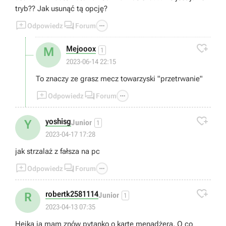
tryb?? Jak usunąć tą opcję?



Odpowiedz
Forum

Mejooox
M
1
2023-06-14 22:15
To znaczy ze grasz mecz towarzyski "przetrwanie"



Odpowiedz
Forum

yoshisg
Y
Junior
1
2023-04-17 17:28
jak strzalaż z fałsza na pc



Odpowiedz
Forum

robertk2581114
R
Junior
1
2023-04-13 07:35
Hejka ja mam znów pytanko o kartę menadżera. O co