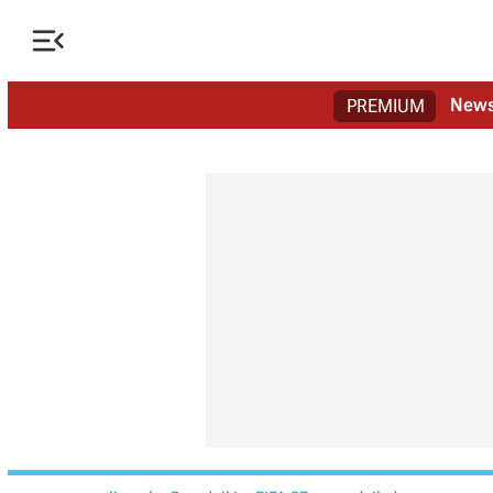

New
PREMIUM