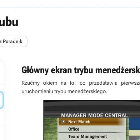
lubu
z Poradnik
Główny ekran trybu menedżersk
Rzućmy okiem na to, co przedstawia pierwsza 
uruchomieniu trybu menedżerskiego.

