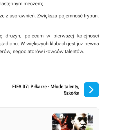
z następnym meczem;
ze z usprawnień. Zwiększa pojemność trybun,
ię drużyn, polecam w pierwszej kolejności
tadionu. W większych klubach jest już pewna
rów, negocjatorów i łowców talentów.

FIFA 07: Piłkarze - Młode talenty,
Szkółka