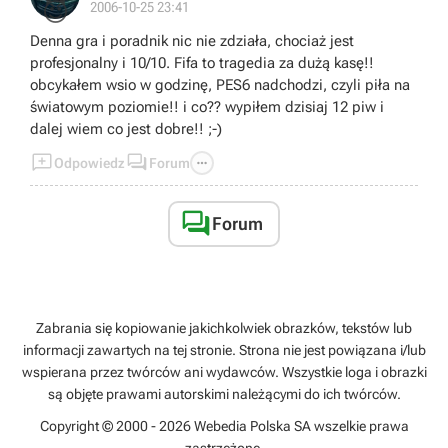
😈
2006-10-25 23:41
Denna gra i poradnik nic nie zdziała, chociaż jest
profesjonalny i 10/10. Fifa to tragedia za dużą kasę!!
obcykałem wsio w godzinę, PES6 nadchodzi, czyli piła na
światowym poziomie!! i co?? wypiłem dzisiaj 12 piw i
dalej wiem co jest dobre!! ;-)



Odpowiedz
Forum

Forum
Zabrania się kopiowanie jakichkolwiek obrazków, tekstów lub
informacji zawartych na tej stronie. Strona nie jest powiązana i/lub
wspierana przez twórców ani wydawców. Wszystkie loga i obrazki
są objęte prawami autorskimi należącymi do ich twórców.
Copyright © 2000 - 2026 Webedia Polska SA wszelkie prawa