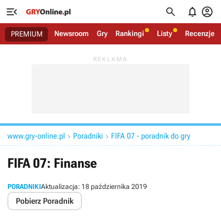




Newsroom
Gry
Rankingi
Listy
Recenzje
PREMIUM
www.gry-online.pl
Poradniki
FIFA 07 - poradnik do gry


FIFA 07: Finanse
PORADNIKI
Aktualizacja:
18 października 2019
Pobierz Poradnik