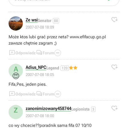

Ze wsi
Senator
88
2007-07-08 18:09
Może ktos lubi grać przez neta? www.efifacup.go.pl
zawsze chętnie zagram ;)



Odpowiedz
Forum

Adius_NPC
A
Legend
120
😍
2007-07-08 18:05
Fifa,Pes, jeden pies.



Odpowiedz
Forum

zanonimizowany458744
Z
Legionista
3
2007-07-08 18:00
co wy chcecie??poradnik sama fifa 07 10/10