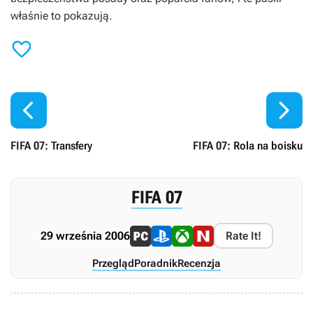
właśnie to pokazują.



FIFA 07: Transfery
FIFA 07: Rola na boisku
FIFA 07
29 września 2006
Rate It!
Przegląd
Poradnik
Recenzja