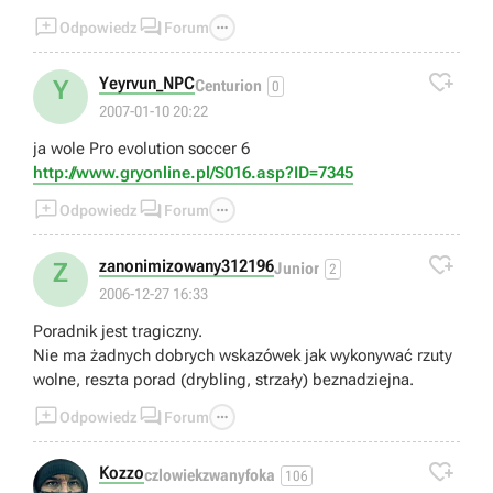



Odpowiedz
Forum

Yeyrvun_NPC
Y
Centurion
0
2007-01-10 20:22
ja wole Pro evolution soccer 6
http://www.gryonline.pl/S016.asp?ID=7345



Odpowiedz
Forum

zanonimizowany312196
Z
Junior
2
2006-12-27 16:33
Poradnik jest tragiczny.
Nie ma żadnych dobrych wskazówek jak wykonywać rzuty
wolne, reszta porad (drybling, strzały) beznadziejna.



Odpowiedz
Forum

Kozzo
czlowiekzwanyfoka
106