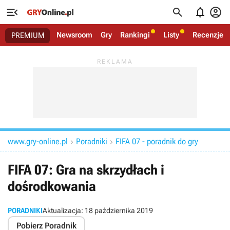




Newsroom
Gry
Rankingi
Listy
Recenzje
PREMIUM
www.gry-online.pl
Poradniki
FIFA 07 - poradnik do gry


FIFA 07: Gra na skrzydłach i
dośrodkowania
PORADNIKI
Aktualizacja:
18 października 2019
Pobierz Poradnik