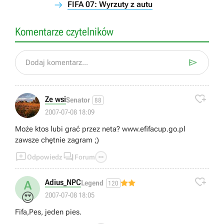
FIFA 07: Wyrzuty z autu
Komentarze czytelników

Dodaj komentarz...

Ze wsi
Senator
88
2007-07-08 18:09
Może ktos lubi grać przez neta? www.efifacup.go.pl
zawsze chętnie zagram ;)



Odpowiedz
Forum

Adius_NPC
A
Legend
120
😍
2007-07-08 18:05
Fifa,Pes, jeden pies.