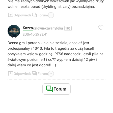
Nie ma żadnych dobrych wskazówek jak wykonywać rzuty
wolne, reszta porad (drybling, strzały) beznadziejna.



Odpowiedz
Forum

Kozzo
czlowiekzwanyfoka
106
😈
2006-10-25 23:41
Denna gra i poradnik nic nie zdziała, chociaż jest
profesjonalny i 10/10. Fifa to tragedia za dużą kasę!!
obcykałem wsio w godzinę, PES6 nadchodzi, czyli piła na
światowym poziomie!! i co?? wypiłem dzisiaj 12 piw i
dalej wiem co jest dobre!! ;-)



Odpowiedz
Forum

Forum