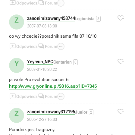



Odpowiedz
Forum

zanonimizowany458744
Z
Legionista
3
2007-07-08 18:00
co wy chcecie??poradnik sama fifa 07 10/10



Odpowiedz
Forum

Yeyrvun_NPC
Y
Centurion
0
2007-01-10 20:22
ja wole Pro evolution soccer 6
http://www.gryonline.pl/S016.asp?ID=7345



Odpowiedz
Forum

zanonimizowany312196
Z
Junior
2
2006-12-27 16:33
Poradnik jest tragiczny.