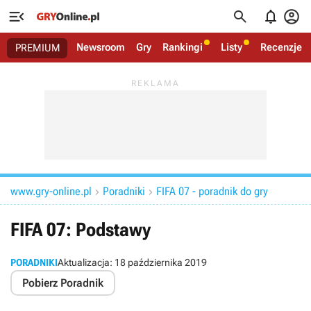




Newsroom
Gry
Rankingi
Listy
Recenzje
PREMIUM
www.gry-online.pl
Poradniki
FIFA 07 - poradnik do gry


FIFA 07: Podstawy
PORADNIKI
Aktualizacja:
18 października 2019
Pobierz Poradnik