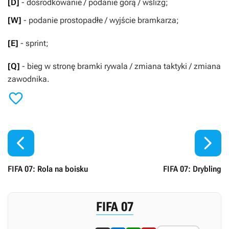
[D]
- dośrodkowanie / podanie górą / wślizg;
[W]
- podanie prostopadłe / wyjście bramkarza;
[E]
- sprint;
[Q]
- bieg w stronę bramki rywala / zmiana taktyki / zmiana
zawodnika.



FIFA 07: Rola na boisku
FIFA 07: Drybling
FIFA 07