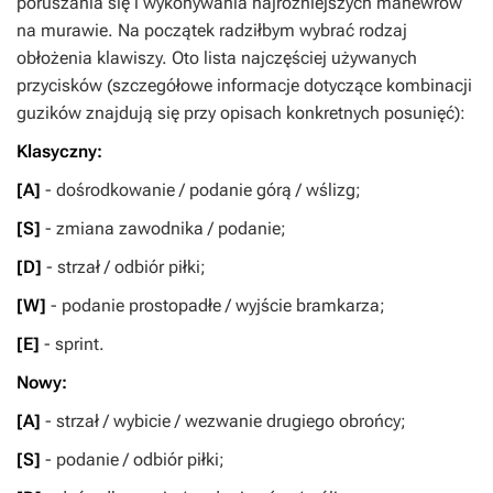
poruszania się i wykonywania najróżniejszych manewrów
na murawie. Na początek radziłbym wybrać rodzaj
obłożenia klawiszy. Oto lista najczęściej używanych
przycisków (szczegółowe informacje dotyczące kombinacji
guzików znajdują się przy opisach konkretnych posunięć):
Klasyczny:
[A]
- dośrodkowanie / podanie górą / wślizg;
[S]
- zmiana zawodnika / podanie;
[D]
- strzał / odbiór piłki;
[W]
- podanie prostopadłe / wyjście bramkarza;
[E]
- sprint.
Nowy:
[A]
- strzał / wybicie / wezwanie drugiego obrońcy;
[S]
- podanie / odbiór piłki;