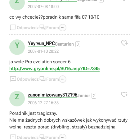
Z
2007-07-08 18:00
co wy chcecie??poradnik sama fifa 07 10/10



Odpowiedz
Forum

Yeyrvun_NPC
Y
Centurion
0
2007-01-10 20:22
ja wole Pro evolution soccer 6
http://www.gryonline.pl/S016.asp?ID=7345



Odpowiedz
Forum

zanonimizowany312196
Z
Junior
2
2006-12-27 16:33
Poradnik jest tragiczny.
Nie ma żadnych dobrych wskazówek jak wykonywać rzuty
wolne, reszta porad (drybling, strzały) beznadziejna.



Odpowiedz
Forum