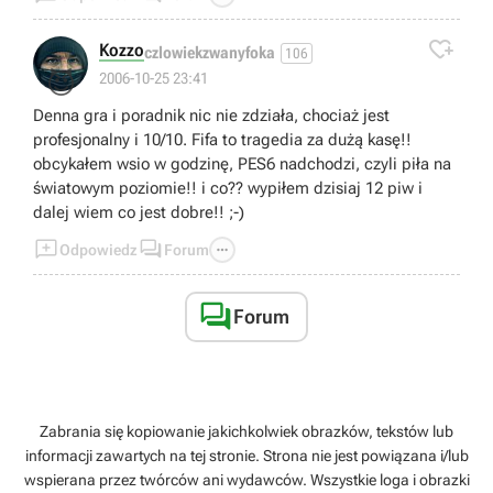

Kozzo
czlowiekzwanyfoka
106
😈
2006-10-25 23:41
Denna gra i poradnik nic nie zdziała, chociaż jest
profesjonalny i 10/10. Fifa to tragedia za dużą kasę!!
obcykałem wsio w godzinę, PES6 nadchodzi, czyli piła na
światowym poziomie!! i co?? wypiłem dzisiaj 12 piw i
dalej wiem co jest dobre!! ;-)



Odpowiedz
Forum

Forum
Zabrania się kopiowanie jakichkolwiek obrazków, tekstów lub
informacji zawartych na tej stronie. Strona nie jest powiązana i/lub
wspierana przez twórców ani wydawców. Wszystkie loga i obrazki