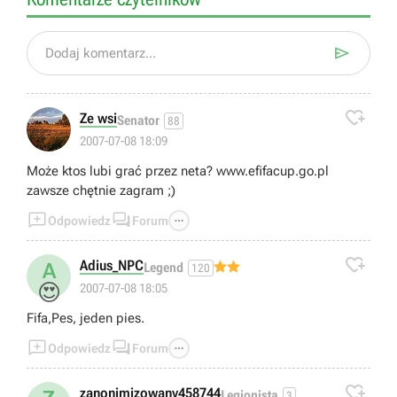

Dodaj komentarz...

Ze wsi
Senator
88
2007-07-08 18:09
Może ktos lubi grać przez neta? www.efifacup.go.pl
zawsze chętnie zagram ;)



Odpowiedz
Forum

Adius_NPC
A
Legend
120
😍
2007-07-08 18:05
Fifa,Pes, jeden pies.



Odpowiedz
Forum

zanonimizowany458744
Legionista
3