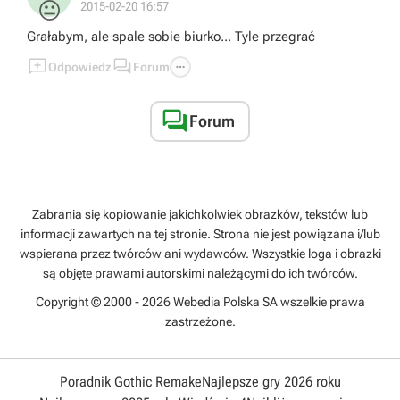
😐
2015-02-20 16:57
Grałabym, ale spale sobie biurko... Tyle przegrać



Odpowiedz
Forum

Forum
Zabrania się kopiowanie jakichkolwiek obrazków, tekstów lub
informacji zawartych na tej stronie. Strona nie jest powiązana i/lub
wspierana przez twórców ani wydawców. Wszystkie loga i obrazki
są objęte prawami autorskimi należącymi do ich twórców.
Copyright © 2000 - 2026 Webedia Polska SA wszelkie prawa
zastrzeżone.
Poradnik Gothic Remake
Najlepsze gry 2026 roku