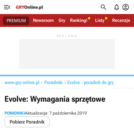




Newsroom
Gry
Rankingi
Listy
Recenzje
PREMIUM
www.gry-online.pl
Poradniki
Evolve - poradnik do gry


Evolve: Wymagania sprzętowe
PORADNIKI
Aktualizacja:
7 października 2019
Pobierz Poradnik