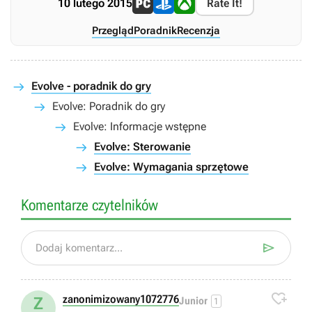
10 lutego 2015
Rate It!
Przegląd
Poradnik
Recenzja
Evolve - poradnik do gry
Evolve: Poradnik do gry
Evolve: Informacje wstępne
Evolve: Sterowanie
Evolve: Wymagania sprzętowe
Komentarze czytelników

Dodaj komentarz...

zanonimizowany1072776
Z
Junior
1