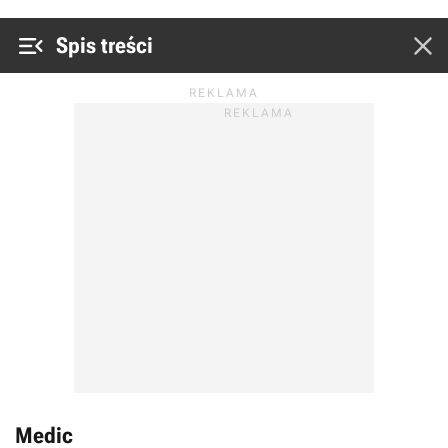


Spis treści
Medic