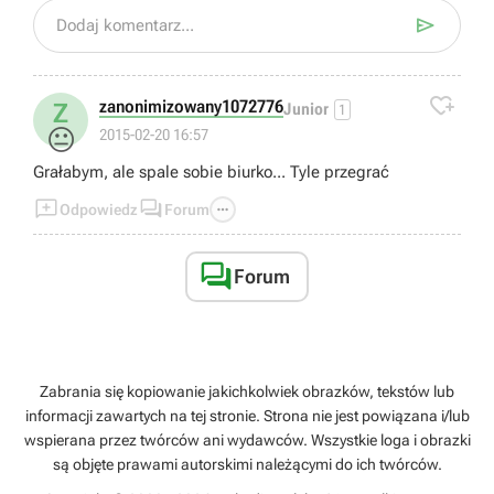

Dodaj komentarz...

zanonimizowany1072776
Z
Junior
1
😐
2015-02-20 16:57
Grałabym, ale spale sobie biurko... Tyle przegrać



Odpowiedz
Forum

Forum
Zabrania się kopiowanie jakichkolwiek obrazków, tekstów lub
informacji zawartych na tej stronie. Strona nie jest powiązana i/lub
wspierana przez twórców ani wydawców. Wszystkie loga i obrazki
są objęte prawami autorskimi należącymi do ich twórców.