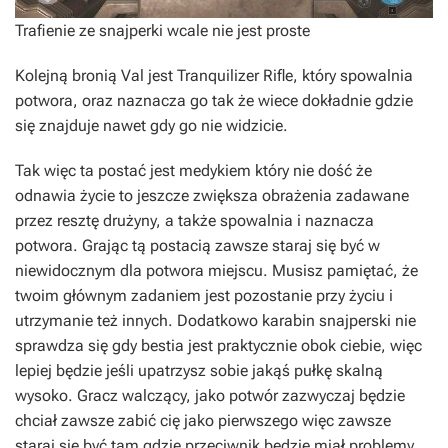
Trafienie ze snajperki wcale nie jest proste
Kolejną bronią Val jest Tranquilizer Rifle, który spowalnia
potwora, oraz naznacza go tak że wiece dokładnie gdzie
się znajduje nawet gdy go nie widzicie.
Tak więc ta postać jest medykiem który nie dość że
odnawia życie to jeszcze zwiększa obrażenia zadawane
przez resztę drużyny, a także spowalnia i naznacza
potwora. Grając tą postacią zawsze staraj się być w
niewidocznym dla potwora miejscu. Musisz pamiętać, że
twoim głównym zadaniem jest pozostanie przy życiu i
utrzymanie też innych. Dodatkowo karabin snajperski nie
sprawdza się gdy bestia jest praktycznie obok ciebie, więc
lepiej będzie jeśli upatrzysz sobie jakąś pułkę skalną
wysoko. Gracz walczący, jako potwór zazwyczaj będzie
chciał zawsze zabić cię jako pierwszego więc zawsze
staraj się być tam gdzie przeciwnik będzie miał problemy