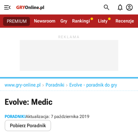




Newsroom
Gry
Rankingi
Listy
Recenzje
PREMIUM
www.gry-online.pl
Poradniki
Evolve - poradnik do gry


Evolve: Medic
PORADNIKI
Aktualizacja:
7 października 2019
Pobierz Poradnik