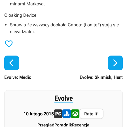
minami Markova.
Cloaking Device
Sprawia że wszyscy dookoła Cabota (i on też) stają się
niewidzialni.



Evolve: Medic
Evolve: Skirmish, Hunt
Evolve
10 lutego 2015
Rate It!
Przegląd
Poradnik
Recenzja