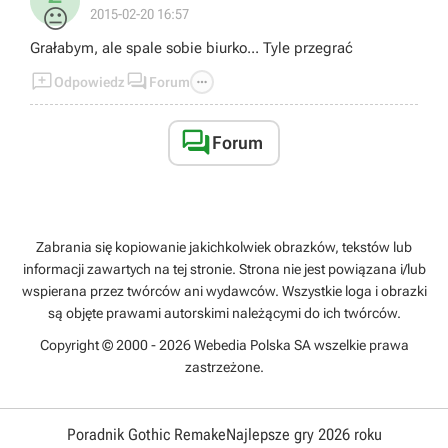
😐
2015-02-20 16:57
Grałabym, ale spale sobie biurko... Tyle przegrać



Odpowiedz
Forum

Forum
Zabrania się kopiowanie jakichkolwiek obrazków, tekstów lub
informacji zawartych na tej stronie. Strona nie jest powiązana i/lub
wspierana przez twórców ani wydawców. Wszystkie loga i obrazki
są objęte prawami autorskimi należącymi do ich twórców.
Copyright © 2000 - 2026 Webedia Polska SA wszelkie prawa
zastrzeżone.
Poradnik Gothic Remake
Najlepsze gry 2026 roku