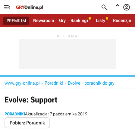




Newsroom
Gry
Rankingi
Listy
Recenzje
PREMIUM
www.gry-online.pl
Poradniki
Evolve - poradnik do gry


Evolve: Support
PORADNIKI
Aktualizacja:
7 października 2019
Pobierz Poradnik