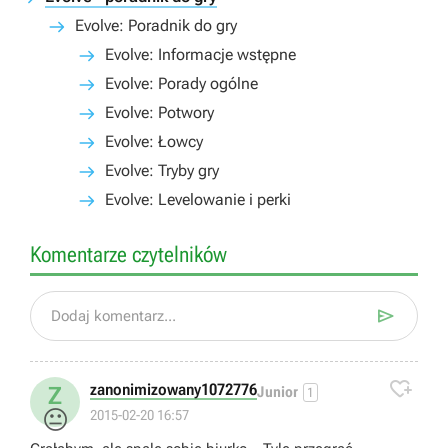
Evolve: Poradnik do gry
Evolve: Informacje wstępne
Evolve: Porady ogólne
Evolve: Potwory
Evolve: Łowcy
Evolve: Tryby gry
Evolve: Levelowanie i perki
Komentarze czytelników

Dodaj komentarz...

zanonimizowany1072776
Z
Junior
1
😐
2015-02-20 16:57