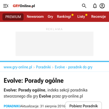




Newsroom
Gry
Rankingi
Listy
Recenzje
PREMIUM
www.gry-online.pl
Poradniki
Evolve - poradnik do gry


Evolve: Porady ogólne
Evolve: Porady ogólne
, indeks sekcji poradnika
stworzonego dla gry
Evolve
przez gry-online.pl
Pobierz Poradnik
PORADNIKI
Aktualizacja:
31 sierpnia 2016