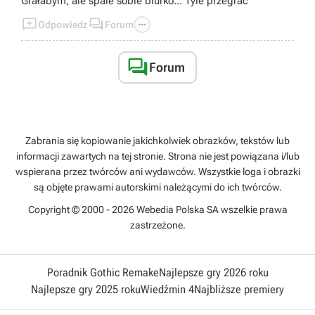
Grałabym, ale spale sobie biurko... Tyle przegrać



Odpowiedz
Forum

Forum
Zabrania się kopiowanie jakichkolwiek obrazków, tekstów lub
informacji zawartych na tej stronie. Strona nie jest powiązana i/lub
wspierana przez twórców ani wydawców. Wszystkie loga i obrazki
są objęte prawami autorskimi należącymi do ich twórców.
Copyright © 2000 - 2026 Webedia Polska SA wszelkie prawa
zastrzeżone.
Poradnik Gothic Remake
Najlepsze gry 2026 roku
Najlepsze gry 2025 roku
Wiedźmin 4
Najbliższe premiery