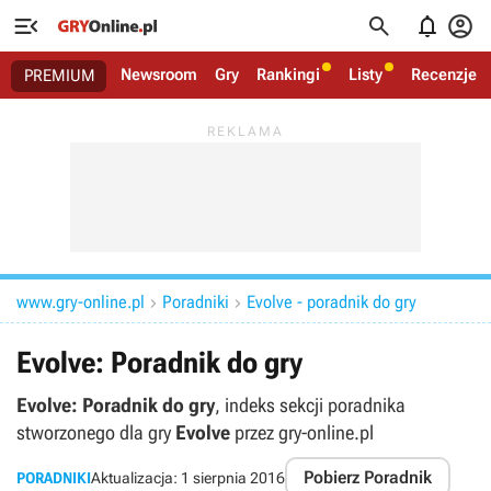




Newsroom
Gry
Rankingi
Listy
Recenzje
PREMIUM
www.gry-online.pl
Poradniki
Evolve - poradnik do gry


Evolve: Poradnik do gry
Evolve: Poradnik do gry
, indeks sekcji poradnika
stworzonego dla gry
Evolve
przez gry-online.pl
Pobierz Poradnik
PORADNIKI
Aktualizacja:
1 sierpnia 2016