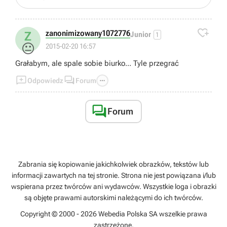

zanonimizowany1072776
Z
Junior
1
😐
2015-02-20 16:57
Grałabym, ale spale sobie biurko... Tyle przegrać



Odpowiedz
Forum

Forum
Zabrania się kopiowanie jakichkolwiek obrazków, tekstów lub
informacji zawartych na tej stronie. Strona nie jest powiązana i/lub
wspierana przez twórców ani wydawców. Wszystkie loga i obrazki
są objęte prawami autorskimi należącymi do ich twórców.
Copyright © 2000 - 2026 Webedia Polska SA wszelkie prawa
zastrzeżone.