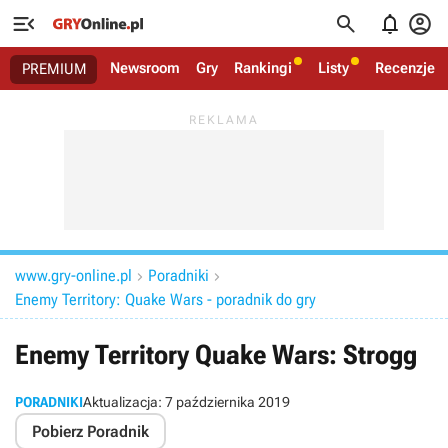




Newsroom
Gry
Rankingi
Listy
Recenzje
PREMIUM
www.gry-online.pl
Poradniki


Enemy Territory: Quake Wars - poradnik do gry
Enemy Territory Quake Wars: Strogg
PORADNIKI
Aktualizacja:
7 października 2019
Pobierz Poradnik