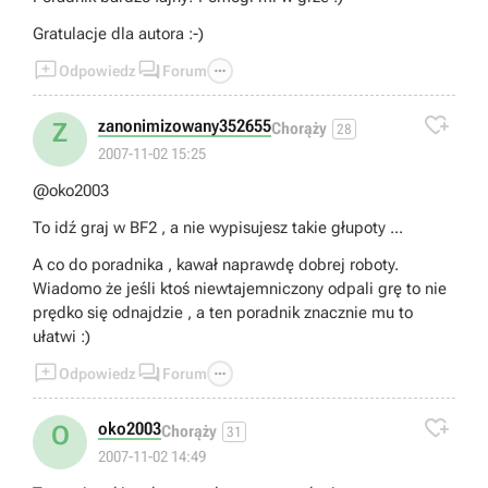
Gratulacje dla autora :-)



Odpowiedz
Forum

zanonimizowany352655
Z
Chorąży
28
2007-11-02 15:25
@oko2003
To idź graj w BF2 , a nie wypisujesz takie głupoty ...
A co do poradnika , kawał naprawdę dobrej roboty.
Wiadomo że jeśli ktoś niewtajemniczony odpali grę to nie
prędko się odnajdzie , a ten poradnik znacznie mu to
ułatwi :)



Odpowiedz
Forum

oko2003
O
Chorąży
31
2007-11-02 14:49