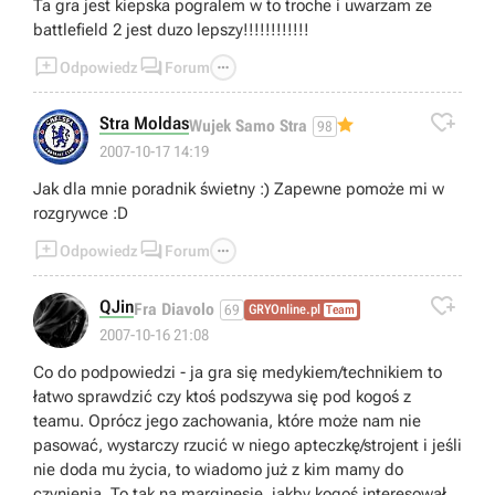
Ta gra jest kiepska pogralem w to troche i uwarzam ze
battlefield 2 jest duzo lepszy!!!!!!!!!!!!



Odpowiedz
Forum

Stra Moldas
Wujek Samo Stra
98
2007-10-17 14:19
Jak dla mnie poradnik świetny :) Zapewne pomoże mi w
rozgrywce :D



Odpowiedz
Forum

QJin
Fra Diavolo
69
GRYOnline.pl
Team
2007-10-16 21:08
Co do podpowiedzi - ja gra się medykiem/technikiem to
łatwo sprawdzić czy ktoś podszywa się pod kogoś z
teamu. Oprócz jego zachowania, które może nam nie
pasować, wystarczy rzucić w niego apteczkę/strojent i jeśli
nie doda mu życia, to wiadomo już z kim mamy do
czynienia. To tak na marginesie, jakby kogoś interesowało.