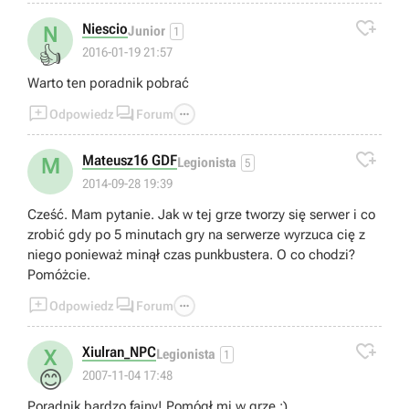

Niescio
N
Junior
1
👍
2016-01-19 21:57
Warto ten poradnik pobrać



Odpowiedz
Forum

Mateusz16 GDF
M
Legionista
5
2014-09-28 19:39
Cześć. Mam pytanie. Jak w tej grze tworzy się serwer i co
zrobić gdy po 5 minutach gry na serwerze wyrzuca cię z
niego ponieważ minął czas punkbustera. O co chodzi?
Pomóżcie.



Odpowiedz
Forum

Xiulran_NPC
X
Legionista
1
😊
2007-11-04 17:48
Poradnik bardzo fajny! Pomógł mi w grze :)