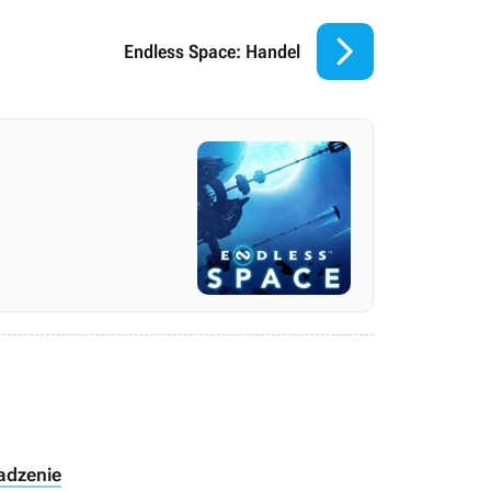

Endless Space: Handel
adzenie