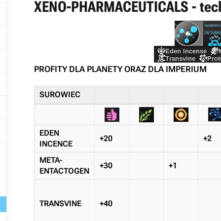
XENO-PHARMACEUTICALS - techn



PROFITY DLA PLANETY ORAZ DLA IMPERIUM

SUROWIEC


EDEN
+20
+2
INCENCE

META-
+30
+1
ENTACTOGEN
TRANSVINE
+40