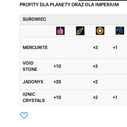
PROFITY DLA PLANETY ORAZ DLA IMPERIUM
SUROWIEC
MERCURITE
+3
+1
VOID
+10
+3
STONE
JADONYX
+20
+2
IONIC
+10
+2
+1
CRYSTALS
