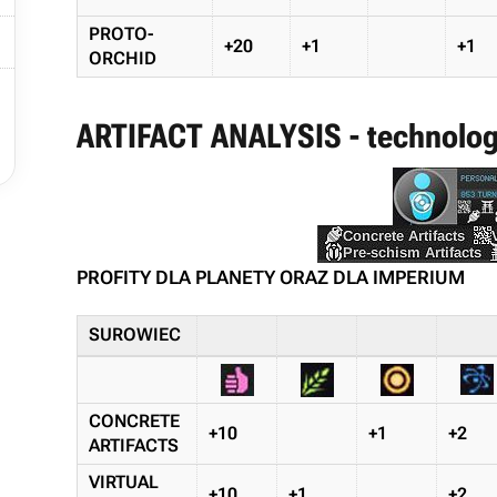

PROTO-
+20
+1
+1
ORCHID

ARTIFACT ANALYSIS - technologie
PROFITY DLA PLANETY ORAZ DLA IMPERIUM
SUROWIEC
CONCRETE
+10
+1
+2
ARTIFACTS
VIRTUAL
+10
+1
+2