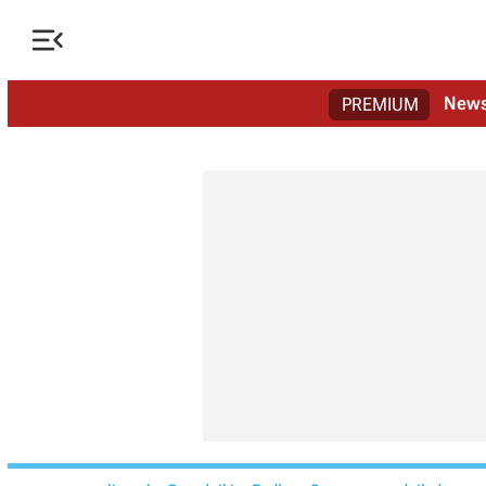

New
PREMIUM