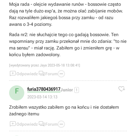
Moja rada - olejcie wydawanie runów - bossowie często
dają na tyle dużo exp'a, że można olać zabijanie mobów.
Raz rozwaliłem jakiegoś bossa przy zamku - od razu
awans o 3-4 poziomy.
Rada nr2: nie słuchajcie tego co gadają bossowie. Ten
wspomniany przy zamku przekonał mnie do zdania: "to nie
ma sensu" - miał rację. Zabiłem go i zmieniłem grę - w
końcu byłem zadowolony.
[wyedytowany przez Jaya 2023-05-18 13:08:41]



Odpowiedz
Forum

furia3780436917
F
Junior
1
2023-03-14 13:13
Zrobiłem wszystko zabiłem go na końcu i nie dostałem
żadnego itemu



Odpowiedz
Forum