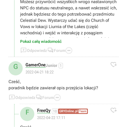
Możesz przywrócić wszystkich wrogo nastawionych
NPC do statusu neutralnego, a nawet wskrzesić ich,
jednak będziesz do tego potrzebować przedmiotu
Celestial Dew. Wystarczy udać się do Church of
Vows w lokacji Liurnia of the Lakes (część
wschodnia) i wejść w interakcję z posągiem
stojącym w wodzie, a następnie użyć wcześniej
Pokaż całą wiadomość
wymienionego przedmiotu.



Odpowiedz
Forum
Niestety nie znam polskich nazw, ale na pewno uda
Ci się ogarnąć temat bez tego :)

GamerOne
G
Junior
1
2022-04-21 18:22
Cześć,
poradnik będzie zawierał opis przejścia lokacji?



Odpowiedz
Forum

FreeQy
F
10
GRYOnline.pl
Team
2022-04-22 17:11