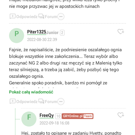
nie moge przyzwac jej w apostockich ruinach



Odpowiedz
Forum

Piter1325
P
Junior
2
2022-08-30 22:39
Fajnie, że napisaliście, że podniesienie oszalałego ognia
blokuje wszystkie inne zakończenia... Teraz wybór albo
zaczynać NG 2 albo drugi raz męczyć się z Malenią tylko
teraz silniejszą, a trzeba ją zabić, żeby pozbyć się tego
oszalałego ognia.
Generalnie spoko poradnik, bardzo mi pomógł ze
zdobyciem trofeów które przegapiłem przy pierwszym
Pokaż całą wiadomość
podejściu no ale szkoda, że pominęliście tą jedną dosyć



Odpowiedz
Forum
istotną informację.

FreeQy
F
10
GRYOnline.pl
Team
2022-09-18 16:08
Hej, zostało to opisane w zadaniu Hyetty, ponadto