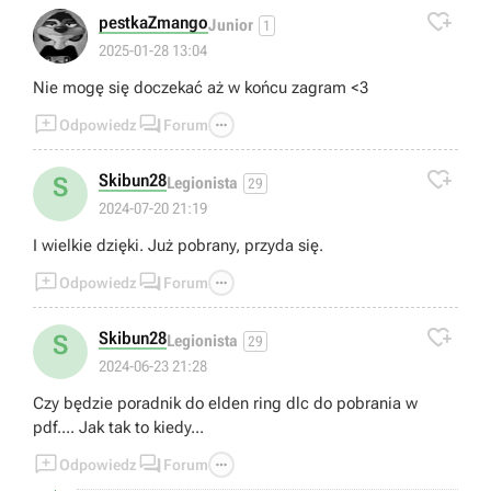

pestkaZmango
Junior
1
2025-01-28 13:04
Nie mogę się doczekać aż w końcu zagram <3



Odpowiedz
Forum

Skibun28
S
Legionista
29
2024-07-20 21:19
I wielkie dzięki. Już pobrany, przyda się.



Odpowiedz
Forum

Skibun28
S
Legionista
29
2024-06-23 21:28
Czy będzie poradnik do elden ring dlc do pobrania w
pdf.... Jak tak to kiedy...



Odpowiedz
Forum