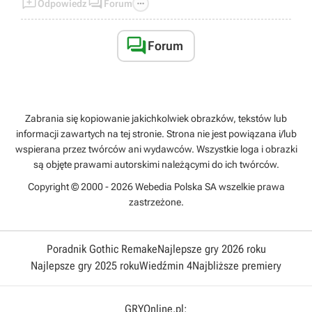



Odpowiedz
Forum

Forum
Zabrania się kopiowanie jakichkolwiek obrazków, tekstów lub
informacji zawartych na tej stronie. Strona nie jest powiązana i/lub
wspierana przez twórców ani wydawców. Wszystkie loga i obrazki
są objęte prawami autorskimi należącymi do ich twórców.
Copyright © 2000 - 2026 Webedia Polska SA wszelkie prawa
zastrzeżone.
Poradnik Gothic Remake
Najlepsze gry 2026 roku
Najlepsze gry 2025 roku
Wiedźmin 4
Najbliższe premiery
GRYOnline.pl: