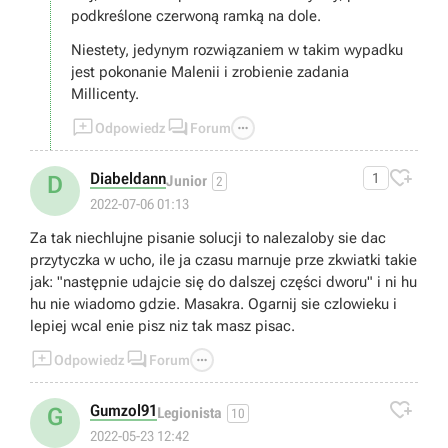
podkreślone czerwoną ramką na dole.
Niestety, jedynym rozwiązaniem w takim wypadku
jest pokonanie Malenii i zrobienie zadania
Millicenty.



Odpowiedz
Forum

Diabeldann
1
D
Junior
2
2022-07-06 01:13
Za tak niechlujne pisanie solucji to nalezaloby sie dac
przytyczka w ucho, ile ja czasu marnuje prze zkwiatki takie
jak: "następnie udajcie się do dalszej części dworu" i ni hu
hu nie wiadomo gdzie. Masakra. Ogarnij sie czlowieku i
lepiej wcal enie pisz niz tak masz pisac.



Odpowiedz
Forum

Gumzol91
G
Legionista
10
2022-05-23 12:42