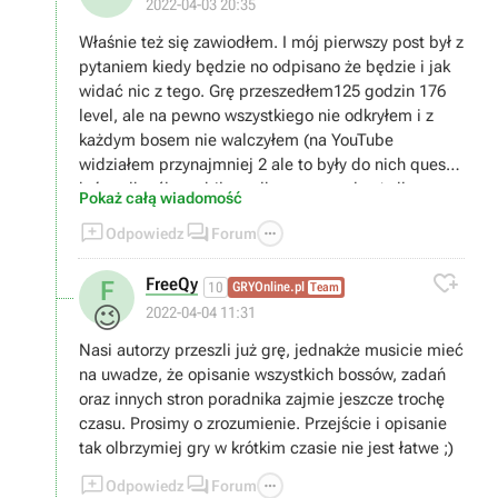
2022-04-03 20:35
Właśnie też się zawiodłem. I mój pierwszy post był z
pytaniem kiedy będzie no odpisano że będzie i jak
widać nic z tego. Grę przeszedłem125 godzin 176
level, ale na pewno wszystkiego nie odkryłem i z
każdym bosem nie walczyłem (na YouTube
widziałem przynajmniej 2 ale to były do nich questy
które albo źle zrobiłem albo przeoczyłem) dlatego
Pokaż całą wiadomość
by się poradnik przydał. Niestety coś nie wierzę że



Odpowiedz
Forum
tego doczekam.

FreeQy
F
10
GRYOnline.pl
Team
😉
2022-04-04 11:31
Nasi autorzy przeszli już grę, jednakże musicie mieć
na uwadze, że opisanie wszystkich bossów, zadań
oraz innych stron poradnika zajmie jeszcze trochę
czasu. Prosimy o zrozumienie. Przejście i opisanie
tak olbrzymiej gry w krótkim czasie nie jest łatwe ;)



Odpowiedz
Forum