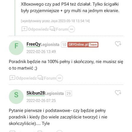
XBoxowego czy pad PS4 też działał. Tylko ścigałki
były przyjemniejsze + gry multi na jednym ekranie.
[wyedytowany przez Jaya 2023-05-18 13:54:14]



Odpowiedz
Forum

FreeQy
F
Legionista
10
GRYOnline.pl
Team
2022-02-26 13:49
Poradnik będzie na 100% pełny i skończony, nie musisz się
o to martwić ;)



Odpowiedz
Forum

Skibun28
S
Legionista
29
2022-02-26 07:25
Pytanie pierwsze i podstawowe- czy będzie pełny
poradnik i kiedy (bo wiele zaczęliście tworzyć i nie
skończyliście).... Tyle