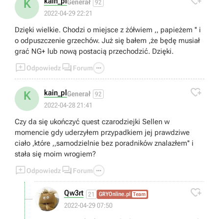

kain_pl
K
Generał
92
2022-04-29 22:21
Dzięki wielkie. Chodzi o miejsce z żółwiem ,, papieżem '' i
o odpuszczenie grzechów. Już się bałem ,że będę musiał
grać NG+ lub nową postacią przechodzić. Dzięki.



Odpowiedz
Forum

kain_pl
K
Generał
92
2022-04-28 21:41
Czy da się ukończyć quest czarodziejki Sellen w
momencie gdy uderzyłem przypadkiem jej prawdziwe
ciało ,które ,,samodzielnie bez poradników znalazłem'' i
stała się moim wrogiem?



Odpowiedz
Forum

Qw3rt
21
GRYOnline.pl
Team
2022-04-29 07:50