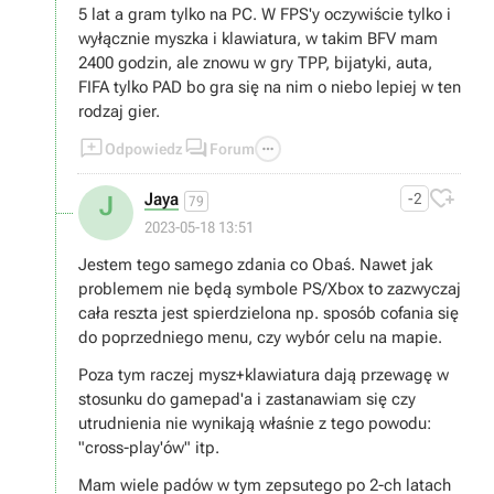
5 lat a gram tylko na PC. W FPS'y oczywiście tylko i
wyłącznie myszka i klawiatura, w takim BFV mam
2400 godzin, ale znowu w gry TPP, bijatyki, auta,
FIFA tylko PAD bo gra się na nim o niebo lepiej w ten
rodzaj gier.



Odpowiedz
Forum

Jaya
-2
J
79
2023-05-18 13:51
Jestem tego samego zdania co Obaś. Nawet jak
problemem nie będą symbole PS/Xbox to zazwyczaj
cała reszta jest spierdzielona np. sposób cofania się
do poprzedniego menu, czy wybór celu na mapie.
Poza tym raczej mysz+klawiatura dają przewagę w
stosunku do gamepad'a i zastanawiam się czy
utrudnienia nie wynikają właśnie z tego powodu:
"cross-play'ów" itp.
Mam wiele padów w tym zepsutego po 2-ch latach