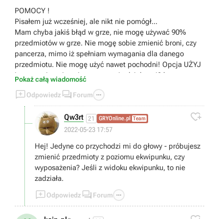
POMOCY !
Pisałem już wcześniej, ale nikt nie pomógł...
Mam chyba jakiś błąd w grze, nie mogę używać 90%
przedmiotów w grze. Nie mogę sobie zmienić broni, czy
pancerza, mimo iż spełniam wymagania dla danego
przedmiotu. Nie mogę użyć nawet pochodni! Opcja UŻYJ
jest przyciemniona i po prostu nie działa... 40 h gry.
Pokaż całą wiadomość
Odkryte cale podgrodno i nic.



Odpowiedz
Forum

Qw3rt
21
GRYOnline.pl
Team
2022-05-23 17:57
Hej! Jedyne co przychodzi mi do głowy - próbujesz
zmienić przedmioty z poziomu ekwipunku, czy
wyposażenia? Jeśli z widoku ekwipunku, to nie
zadziała.



Odpowiedz
Forum