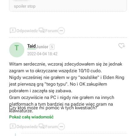
spoiler stop



Odpowiedz
Forum

Taid
T
Junior
5
2022-04-04 18:42
Witam serdecznie, wczoraj zdecydowałem się że jednak
zagram w to okrzyczane wszędzie 10/10 cudo.
Nigdy wcześniej nie grałem w gry "soulslike" i Elden Ring
jest pierwszą grą "tego typu". No i OK zakupiłem
pobrałem i zaczęła się zabawa.
Gram oczywiście na PC i nigdy nie grałem na innych
platformach a tym bardziej na padzie więc gram na
Czy ktoś może mi pomóc w tych kwestiach?
klawiaturze.
Pokaż całą wiadomość
O tym jak wygląda konwersja sterowania z pada na
klawiaturę nie chcę rozmawiać bo jest jak jest i OK ale za



Odpowiedz
Forum
cholerę nie mogę np. rozkimać jak mogę przypisać do