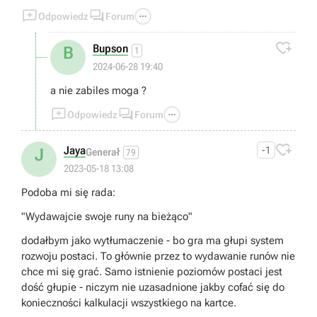



Odpowiedz
Forum

Bupson
B
1
2024-06-28 19:40
a nie zabiles moga ?



Odpowiedz
Forum

Jaya
-1
J
Generał
79
2023-05-18 13:08
Podoba mi się rada:
"Wydawajcie swoje runy na bieżąco"
dodałbym jako wytłumaczenie - bo gra ma głupi system
rozwoju postaci. To głównie przez to wydawanie runów nie
chce mi się grać. Samo istnienie poziomów postaci jest
dość głupie - niczym nie uzasadnione jakby cofać się do
konieczności kalkulacji wszystkiego na kartce.