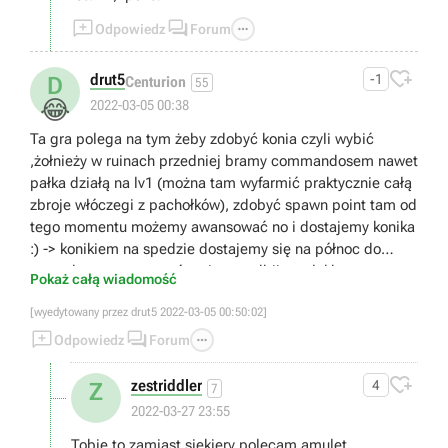



Odpowiedz
Forum

drut5
-1
D
Centurion
55
😂
2022-03-05 00:38
Ta gra polega na tym żeby zdobyć konia czyli wybić
,żołnieży w ruinach przedniej bramy commandosem nawet
pałka działą na lv1 (można tam wyfarmić praktycznie całą
zbroje włóczegi z pachołków), zdobyć spawn point tam od
tego momentu możemy awansować no i dostajemy konika
:) -> konikiem na spedzie dostajemy się na północ do
szopy burzowego wzgórza i tam odbijamy lekko na
Pokaż całą wiadomość
wschód w taką mise , koło trola (na trolu można poćwiczyć
[wyedytowany przez drut5 2022-03-05 00:50:02]
walkę pałką i w jeździe)jest pierwszy składnik ja bym to


nazwał po jrpg mega elixir bierzemy go i spadamy, od

Odpowiedz
Forum
pierwszej lokacji kościoła gdzie biega subbos na koniku

zwany obrońcą drzewa. No i teraz czas na pojedynek
zestriddler
4
Z
7
rycerski :) z pałą bierzemy chłopa z zaskoczenia
2022-03-27 23:55
namierzamy go no i okładamy go pałą jak się tam wbije ze
Tobie to zamiast siekiery polecam amulet
swoją siekierką i uciekamy na koniku(pamiętajcie pałką