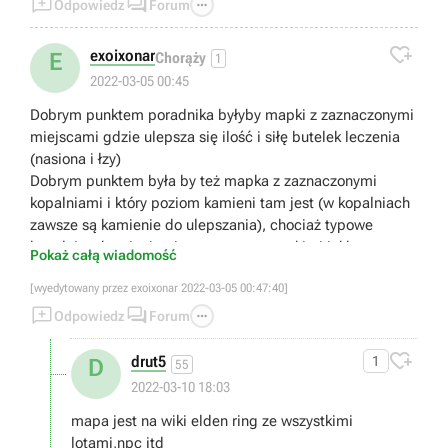



Odpowiedz
Forum

exoixonar
E
Chorąży
1
2022-03-05 00:45
Dobrym punktem poradnika byłyby mapki z zaznaczonymi
miejscami gdzie ulepsza się ilość i siłę butelek leczenia
(nasiona i łzy)
Dobrym punktem była by też mapka z zaznaczonymi
kopalniami i który poziom kamieni tam jest (w kopalniach
zawsze są kamienie do ulepszania), chociaż typowe
kopalnie z kamieniami są zaznaczone takimi jakby
Pokaż całą wiadomość
czerwonymi punktami na mapie.
[wyedytowany przez exoixonar 2022-03-05 00:47:40]
Te 2 rzeczy ostro pomogą komuś kto zaczyna


Można też wspomnieć, że jednym z najlepszych prochów

Odpowiedz
Forum
jest mimic.

drut5
1
D
55
2022-03-10 18:03
mapa jest na wiki elden ring ze wszystkimi
lotami,npc itd