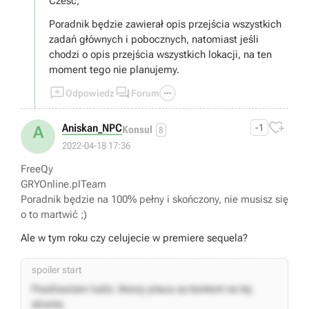
Cześć,
Poradnik będzie zawierał opis przejścia wszystkich
zadań głównych i pobocznych, natomiast jeśli
chodzi o opis przejścia wszystkich lokacji, na ten
moment tego nie planujemy.



Odpowiedz
Forum

Aniskan_NPC
-1
A
Konsul
8
2022-04-18 17:36
FreeQy
GRYOnline.plTeam
Poradnik będzie na 100% pełny i skończony, nie musisz się
o to martwić ;)
Ale w tym roku czy celujecie w premiere sequela?
spoiler start
Pozdrawiam ludzi, ktorzy placa za kontent na tej
stronie.