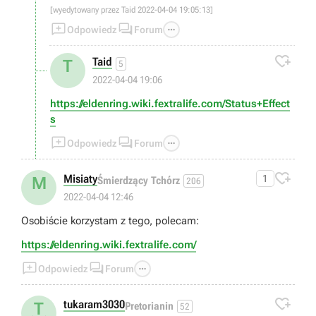
[wyedytowany przez Taid 2022-04-04 19:05:13]



Odpowiedz
Forum

Taid
T
5
2022-04-04 19:06
https://eldenring.wiki.fextralife.com/Status+Effect
s



Odpowiedz
Forum

Misiaty
1
M
Śmierdzący Tchórz
206
2022-04-04 12:46
Osobiście korzystam z tego, polecam:
https://eldenring.wiki.fextralife.com/



Odpowiedz
Forum

tukaram3030
T
Pretorianin
52