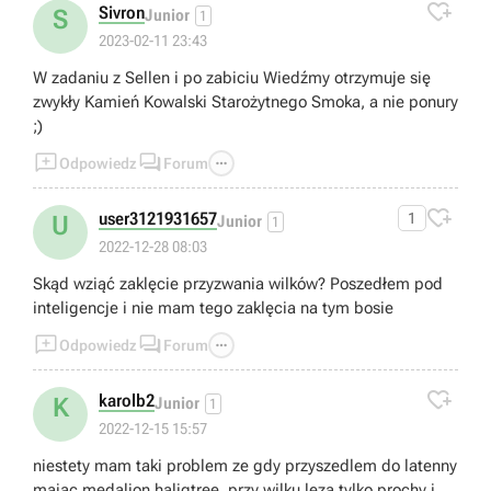

Sivron
S
Junior
1
2023-02-11 23:43
W zadaniu z Sellen i po zabiciu Wiedźmy otrzymuje się
zwykły Kamień Kowalski Starożytnego Smoka, a nie ponury
;)



Odpowiedz
Forum

user3121931657
1
U
Junior
1
2022-12-28 08:03
Skąd wziąć zaklęcie przyzwania wilków? Poszedłem pod
inteligencje i nie mam tego zaklęcia na tym bosie



Odpowiedz
Forum

karolb2
K
Junior
1
2022-12-15 15:57
niestety mam taki problem ze gdy przyszedlem do latenny
majac medalion haligtree, przy wilku leza tylko prochy i