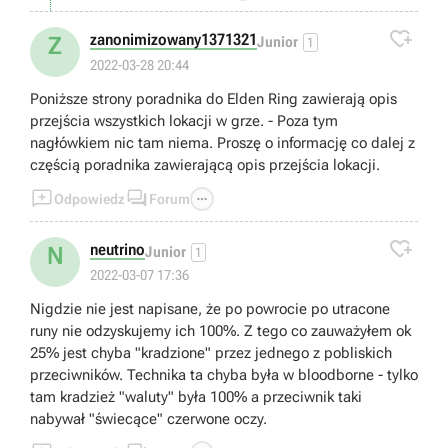

zanonimizowany1371321
Z
Junior
1
2022-03-28 20:44
Poniższe strony poradnika do Elden Ring zawierają opis
przejścia wszystkich lokacji w grze. - Poza tym
nagłówkiem nic tam niema. Proszę o informację co dalej z
częścią poradnika zawierającą opis przejścia lokacji.



Odpowiedz
Forum

neutrino
N
Junior
1
2022-03-07 17:36
Nigdzie nie jest napisane, że po powrocie po utracone
runy nie odzyskujemy ich 100%. Z tego co zauważyłem ok
25% jest chyba "kradzione" przez jednego z pobliskich
przeciwników. Technika ta chyba była w bloodborne - tylko
tam kradzież "waluty" była 100% a przeciwnik taki
nabywał "świecące" czerwone oczy.