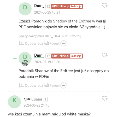

Dmrl_
D
12
GRYOnline.pl
Redakcja
2024-06-25 10:21
Cześć! Poradnik do
Shadow of the Erdtree
w wersji
PDF powinien pojawić się za około 2/3 tygodnie :-)
[wyedytowany przez Dmrl_ 2024-06-25 10:22:20]



Odpowiedz
Forum

Dmrl_
D
12
GRYOnline.pl
Redakcja
😁
2024-07-19 10:30
Poradnik Shadow of the Erdtree jest już dostępny do
pobrania w PDFie



Odpowiedz
Forum

kjuzi
K
Junior
1
2024-06-22 21:45
wie ktoś czemu nie mam raidu od white maska?