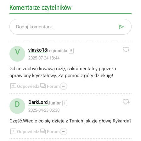
Komentarze czytelników

Dodaj komentarz...

vlasko18
V
Legionista
5
2025-07-24 18:44
Gdzie zdobyć krwawą różę, sakramentalny pączek i
oprawiony kryształowy. Za pomoc z góry dziękuję!



Odpowiedz
Forum

DarkLord
D
Junior
1
2025-04-23 06:30
Część.Wiecie co się dzieje z Tanich jak zje głowę Rykarda?



Odpowiedz
Forum