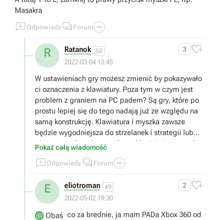
wykonywał
Masakra



Odpowiedz
Forum

Ratanok
3
R
50
2022-03-04 13:45
W ustawieniach gry możesz zmienić by pokazywało
ci oznaczenia z klawiatury. Poza tym w czym jest
problem z graniem na PC padem? Są gry, które po
prostu lepiej się do tego nadają już ze względu na
samą konstrukcję. Klawiatura i myszka zawsze
będzie wygodniejsza do strzelanek i strategii lub
gier turowych podczas gdy pad lepiej się sprawdza
Pokaż całą wiadomość
w grach opartych na zręczności jak slashery,



Odpowiedz
Forum
bijatyki, platformówki czy gry sportowe pokroju Fify.

eliotroman
2
E
49
2022-05-02 19:30
co za brednie, ja mam PADa Xbox 360 od
Obaś