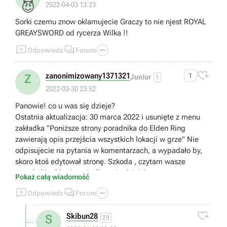
😈
2022-04-03 13:23
Sorki czemu znow oklamujecie Graczy to nie njest ROYAL
GREAYSWORD od rycerza Wilka !!



Odpowiedz
Forum

zanonimizowany1371321
1
Z
Junior
1
2022-03-30 23:52
Panowie! co u was się dzieje?
Ostatnia aktualizacja: 30 marca 2022 i usunięte z menu
zakładka "Poniższe strony poradnika do Elden Ring
zawierają opis przejścia wszystkich lokacji w grze" Nie
odpisujecie na pytania w komentarzach, a wypadało by,
skoro ktoś edytował stronę. Szkoda , czytam wasze
poradniki od lat i zawiodłem się dzisiaj.
Pokaż całą wiadomość
To też edytujcie , bo będzie żenada -



Odpowiedz
Forum
"Soulsy według George’a R. R. Martina Elden Ring
poradnik, solucja to kompletny opis przejścia, najlepsze

Skibun28
S
porady na start..."
29