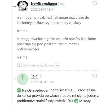
konkretnych klawiszy przedmioty z sakwy... . Nie mogę

NewGravedigger
209
również nigdzie znaleźć opisów ikon które pokazują się
2022-04-04 18:44
pod paskami życia, many i wytrzymałości. Mam tam teraz
jakby ikonę zbroi ze strzałką w górę albo czerwony
nie mogę np. rozkimać jak mogę przypisać do
kwadracik i nie mam za chol... pojęcia co te ikony
konkretnych klawiszy przedmioty z sakwy
oznaczają i gdzie mogę znaleźć ich listę i opis.
nie ma
ie mogę również nigdzie znaleźć opisów ikon które
pokazują się pod paskami życia, many i
wytrzymałości
nie ma



Odpowiedz
Forum

Taid
T
5
2022-04-04 18:58
no to świetnie..... chociaż nie
NewGravedigger
do końca prawda bo właśnie udało mi się na jeden z
problemów znaleźć odpowiedź. Dzk
Misiaty