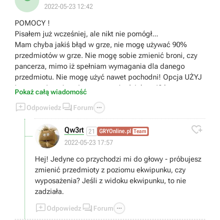
2022-05-23 12:42
POMOCY !
Pisałem już wcześniej, ale nikt nie pomógł...
Mam chyba jakiś błąd w grze, nie mogę używać 90%
przedmiotów w grze. Nie mogę sobie zmienić broni, czy
pancerza, mimo iż spełniam wymagania dla danego
przedmiotu. Nie mogę użyć nawet pochodni! Opcja UŻYJ
jest przyciemniona i po prostu nie działa... 40 h gry.
Pokaż całą wiadomość
Odkryte cale podgrodno i nic.



Odpowiedz
Forum

Qw3rt
21
GRYOnline.pl
Team
2022-05-23 17:57
Hej! Jedyne co przychodzi mi do głowy - próbujesz
zmienić przedmioty z poziomu ekwipunku, czy
wyposażenia? Jeśli z widoku ekwipunku, to nie
zadziała.



Odpowiedz
Forum