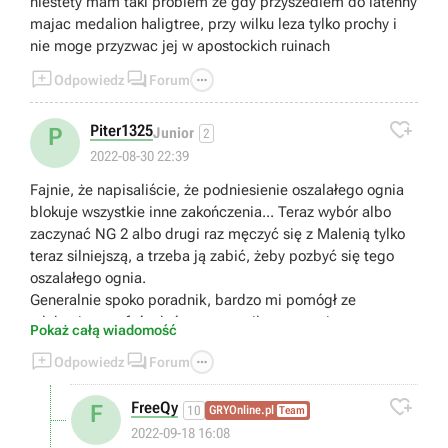
niestety mam taki problem ze gdy przyszedlem do latenny
majac medalion haligtree, przy wilku leza tylko prochy i
nie moge przyzwac jej w apostockich ruinach



Odpowiedz
Forum

Piter1325
P
Junior
2
2022-08-30 22:39
Fajnie, że napisaliście, że podniesienie oszalałego ognia
blokuje wszystkie inne zakończenia... Teraz wybór albo
zaczynać NG 2 albo drugi raz męczyć się z Malenią tylko
teraz silniejszą, a trzeba ją zabić, żeby pozbyć się tego
oszalałego ognia.
Generalnie spoko poradnik, bardzo mi pomógł ze
zdobyciem trofeów które przegapiłem przy pierwszym
Pokaż całą wiadomość
podejściu no ale szkoda, że pominęliście tą jedną dosyć



Odpowiedz
Forum
istotną informację.

FreeQy
F
10
GRYOnline.pl
Team
2022-09-18 16:08