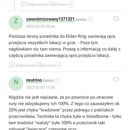



Odpowiedz
Forum

zanonimizowany1371321
Z
Junior
1
2022-03-28 20:44
Poniższe strony poradnika do Elden Ring zawierają opis
przejścia wszystkich lokacji w grze. - Poza tym
nagłówkiem nic tam niema. Proszę o informację co dalej z
częścią poradnika zawierającą opis przejścia lokacji.



Odpowiedz
Forum

neutrino
N
Junior
1
2022-03-07 17:36
Nigdzie nie jest napisane, że po powrocie po utracone
runy nie odzyskujemy ich 100%. Z tego co zauważyłem ok
25% jest chyba "kradzione" przez jednego z pobliskich
przeciwników. Technika ta chyba była w bloodborne - tylko
tam kradzież "waluty" była 100% a przeciwnik taki
nabywał "świecące" czerwone oczy.