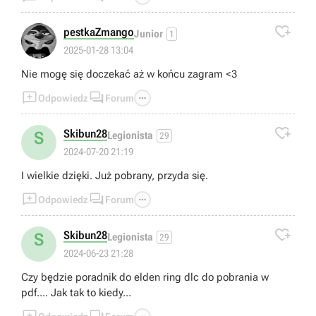

pestkaZmango
Junior
1
2025-01-28 13:04
Nie mogę się doczekać aż w końcu zagram <3



Odpowiedz
Forum

Skibun28
S
Legionista
29
2024-07-20 21:19
I wielkie dzięki. Już pobrany, przyda się.



Odpowiedz
Forum

Skibun28
S
Legionista
29
2024-06-23 21:28
Czy będzie poradnik do elden ring dlc do pobrania w
pdf.... Jak tak to kiedy...