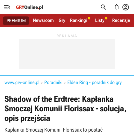




Newsroom
Gry
Rankingi
Listy
Recenzje
PREMIUM
www.gry-online.pl
Poradniki
Elden Ring - poradnik do gry


Shadow of the Erdtree: Kapłanka
Smoczej Komunii Florissax - solucja,
opis przejścia
Kapłanka Smoczej Komunii Florissax to postać