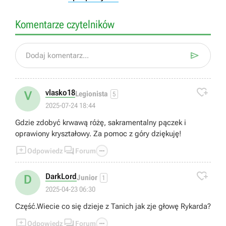
Komentarze czytelników

Dodaj komentarz...

vlasko18
V
Legionista
5
2025-07-24 18:44
Gdzie zdobyć krwawą różę, sakramentalny pączek i
oprawiony kryształowy. Za pomoc z góry dziękuję!



Odpowiedz
Forum

DarkLord
D
Junior
1
2025-04-23 06:30
Część.Wiecie co się dzieje z Tanich jak zje głowę Rykarda?



Odpowiedz
Forum