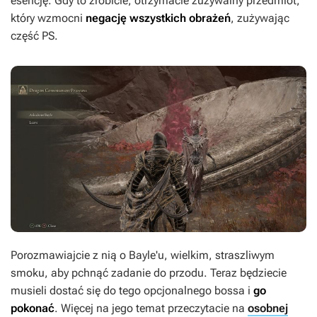
esencję. Gdy to zrobicie, otrzymacie zużywalny przedmiot,
który wzmocni
negację wszystkich obrażeń
, zużywając
część PS.
Porozmawiajcie z nią o Bayle'u, wielkim, straszliwym
smoku, aby pchnąć zadanie do przodu. Teraz będziecie
musieli dostać się do tego opcjonalnego bossa i
go
pokonać
. Więcej na jego temat przeczytacie na
osobnej