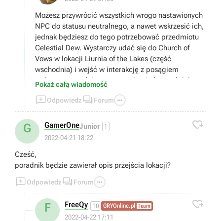
Możesz przywrócić wszystkich wrogo nastawionych
NPC do statusu neutralnego, a nawet wskrzesić ich,
jednak będziesz do tego potrzebować przedmiotu
Celestial Dew. Wystarczy udać się do Church of
Vows w lokacji Liurnia of the Lakes (część
wschodnia) i wejść w interakcję z posągiem
stojącym w wodzie, a następnie użyć wcześniej
Pokaż całą wiadomość
wymienionego przedmiotu.



Odpowiedz
Forum
Niestety nie znam polskich nazw, ale na pewno uda
Ci się ogarnąć temat bez tego :)

GamerOne
G
Junior
1
2022-04-21 18:22
Cześć,
poradnik będzie zawierał opis przejścia lokacji?



Odpowiedz
Forum

FreeQy
F
10
GRYOnline.pl
Team
2022-04-22 17:11