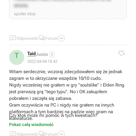
stronie.
spoiler stop



Odpowiedz
Forum

Taid
T
Junior
5
2022-04-04 18:42
Witam serdecznie, wczoraj zdecydowałem się że jednak
zagram w to okrzyczane wszędzie 10/10 cudo.
Nigdy wcześniej nie grałem w gry "soulslike" i Elden Ring
jest pierwszą grą "tego typu". No i OK zakupiłem
pobrałem i zaczęła się zabawa.
Gram oczywiście na PC i nigdy nie grałem na innych
platformach a tym bardziej na padzie więc gram na
Czy ktoś może mi pomóc w tych kwestiach?
klawiaturze.
Pokaż całą wiadomość
O tym jak wygląda konwersja sterowania z pada na
klawiaturę nie chcę rozmawiać bo jest jak jest i OK ale za



Odpowiedz
Forum