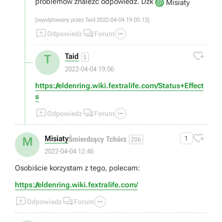
problemów znaleźć odpowiedź. Dzk
Misiaty
[wyedytowany przez Taid 2022-04-04 19:05:13]



Odpowiedz
Forum

Taid
T
5
2022-04-04 19:06
https://eldenring.wiki.fextralife.com/Status+Effect
s



Odpowiedz
Forum

Misiaty
1
M
Śmierdzący Tchórz
206
2022-04-04 12:46
Osobiście korzystam z tego, polecam:
https://eldenring.wiki.fextralife.com/



Odpowiedz
Forum