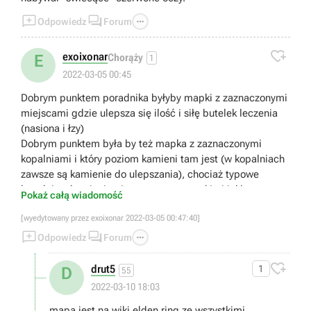



Odpowiedz
Forum

exoixonar
E
Chorąży
1
2022-03-05 00:45
Dobrym punktem poradnika byłyby mapki z zaznaczonymi
miejscami gdzie ulepsza się ilość i siłę butelek leczenia
(nasiona i łzy)
Dobrym punktem była by też mapka z zaznaczonymi
kopalniami i który poziom kamieni tam jest (w kopalniach
zawsze są kamienie do ulepszania), chociaż typowe
kopalnie z kamieniami są zaznaczone takimi jakby
Pokaż całą wiadomość
czerwonymi punktami na mapie.
[wyedytowany przez exoixonar 2022-03-05 00:47:40]
Te 2 rzeczy ostro pomogą komuś kto zaczyna


Można też wspomnieć, że jednym z najlepszych prochów

Odpowiedz
Forum
jest mimic.

drut5
1
D
55
2022-03-10 18:03
mapa jest na wiki elden ring ze wszystkimi