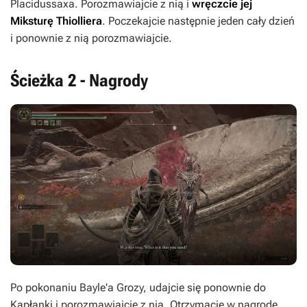
Placidussaxa. Porozmawiajcie z nią i
wręczcie jej
Miksturę Thiolliera
. Poczekajcie następnie jeden cały dzień
i ponownie z nią porozmawiajcie.
Ścieżka 2 - Nagrody
Po pokonaniu Bayle'a Grozy, udajcie się ponownie do
Kapłanki i porozmawiajcie z nią. Otrzymacie w nagrodę