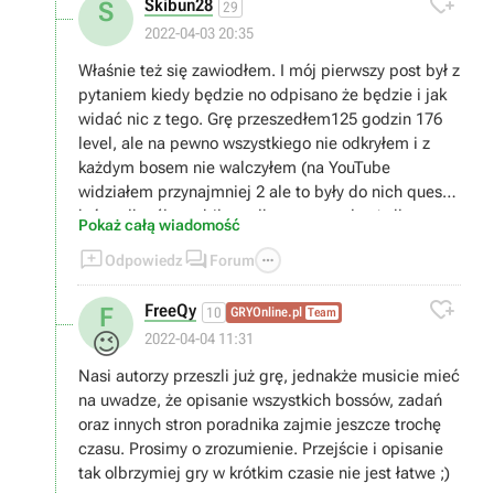

Skibun28
S
porady na start..."
29
2022-04-03 20:35
Właśnie też się zawiodłem. I mój pierwszy post był z
pytaniem kiedy będzie no odpisano że będzie i jak
widać nic z tego. Grę przeszedłem125 godzin 176
level, ale na pewno wszystkiego nie odkryłem i z
każdym bosem nie walczyłem (na YouTube
widziałem przynajmniej 2 ale to były do nich questy
które albo źle zrobiłem albo przeoczyłem) dlatego
Pokaż całą wiadomość
by się poradnik przydał. Niestety coś nie wierzę że



Odpowiedz
Forum
tego doczekam.

FreeQy
F
10
GRYOnline.pl
Team
😉
2022-04-04 11:31
Nasi autorzy przeszli już grę, jednakże musicie mieć
na uwadze, że opisanie wszystkich bossów, zadań
oraz innych stron poradnika zajmie jeszcze trochę
czasu. Prosimy o zrozumienie. Przejście i opisanie
tak olbrzymiej gry w krótkim czasie nie jest łatwe ;)