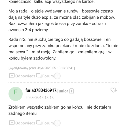
konieczności kalkulacji wszystkiego na kartce.
Moja rada - olejcie wydawanie runów - bossowie często
dają na tyle dużo exp'a, że można olać zabijanie mobów.
Raz rozwaliłem jakiegoś bossa przy zamku - od razu
awans o 3-4 poziomy.
Rada nr2: nie słuchajcie tego co gadają bossowie. Ten
wspomniany przy zamku przekonał mnie do zdania: "to nie
ma sensu" - miał rację. Zabiłem go i zmieniłem grę - w
końcu byłem zadowolony.
[wyedytowany przez Jaya 2023-05-18 13:08:41]



Odpowiedz
Forum

furia3780436917
F
Junior
1
2023-03-14 13:13
Zrobiłem wszystko zabiłem go na końcu i nie dostałem
żadnego itemu



Odpowiedz
Forum