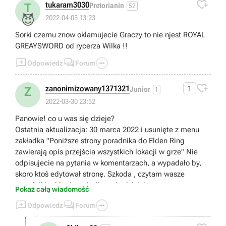

tukaram3030
T
Pretorianin
52
😈
2022-04-03 13:23
Sorki czemu znow oklamujecie Graczy to nie njest ROYAL
GREAYSWORD od rycerza Wilka !!



Odpowiedz
Forum

zanonimizowany1371321
1
Z
Junior
1
2022-03-30 23:52
Panowie! co u was się dzieje?
Ostatnia aktualizacja: 30 marca 2022 i usunięte z menu
zakładka "Poniższe strony poradnika do Elden Ring
zawierają opis przejścia wszystkich lokacji w grze" Nie
odpisujecie na pytania w komentarzach, a wypadało by,
skoro ktoś edytował stronę. Szkoda , czytam wasze
poradniki od lat i zawiodłem się dzisiaj.
Pokaż całą wiadomość
To też edytujcie , bo będzie żenada -



Odpowiedz
Forum
"Soulsy według George’a R. R. Martina Elden Ring
poradnik, solucja to kompletny opis przejścia, najlepsze