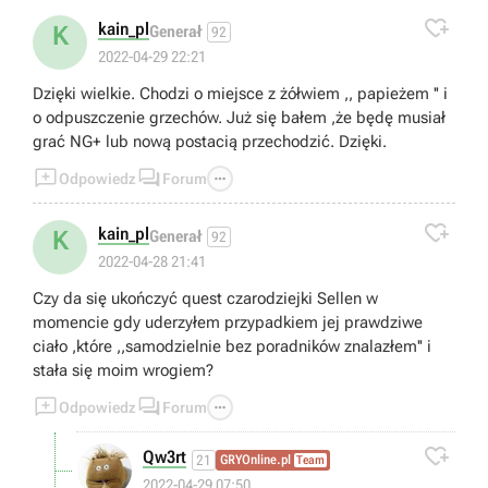

kain_pl
K
Generał
92
2022-04-29 22:21
Dzięki wielkie. Chodzi o miejsce z żółwiem ,, papieżem '' i
o odpuszczenie grzechów. Już się bałem ,że będę musiał
grać NG+ lub nową postacią przechodzić. Dzięki.



Odpowiedz
Forum

kain_pl
K
Generał
92
2022-04-28 21:41
Czy da się ukończyć quest czarodziejki Sellen w
momencie gdy uderzyłem przypadkiem jej prawdziwe
ciało ,które ,,samodzielnie bez poradników znalazłem'' i
stała się moim wrogiem?



Odpowiedz
Forum

Qw3rt
21
GRYOnline.pl
Team
2022-04-29 07:50