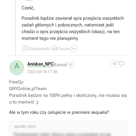
Cześć,
Poradnik będzie zawierał opis przejścia wszystkich
zadań głównych i pobocznych, natomiast jeśli
chodzi o opis przejścia wszystkich lokacji, na ten
moment tego nie planujemy.



Odpowiedz
Forum

Aniskan_NPC
-1
A
Konsul
8
2022-04-18 17:36
FreeQy
GRYOnline.plTeam
Poradnik będzie na 100% pełny i skończony, nie musisz się
o to martwić ;)
Ale w tym roku czy celujecie w premiere sequela?
spoiler start
Pozdrawiam ludzi, ktorzy placa za kontent na tej