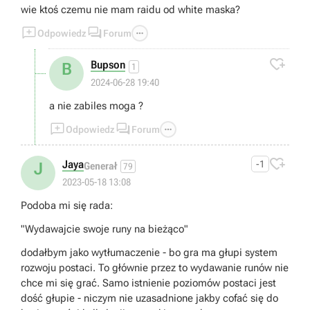
wie ktoś czemu nie mam raidu od white maska?



Odpowiedz
Forum

Bupson
B
1
2024-06-28 19:40
a nie zabiles moga ?



Odpowiedz
Forum

Jaya
-1
J
Generał
79
2023-05-18 13:08
Podoba mi się rada:
"Wydawajcie swoje runy na bieżąco"
dodałbym jako wytłumaczenie - bo gra ma głupi system
rozwoju postaci. To głównie przez to wydawanie runów nie
chce mi się grać. Samo istnienie poziomów postaci jest
dość głupie - niczym nie uzasadnione jakby cofać się do