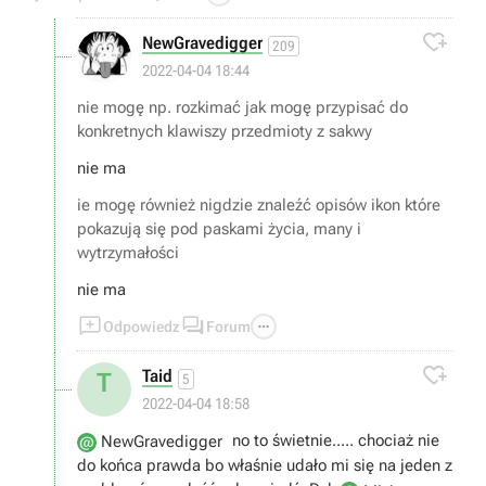
cholerę nie mogę np. rozkimać jak mogę przypisać do
konkretnych klawiszy przedmioty z sakwy... . Nie mogę

NewGravedigger
209
również nigdzie znaleźć opisów ikon które pokazują się
2022-04-04 18:44
pod paskami życia, many i wytrzymałości. Mam tam teraz
jakby ikonę zbroi ze strzałką w górę albo czerwony
nie mogę np. rozkimać jak mogę przypisać do
kwadracik i nie mam za chol... pojęcia co te ikony
konkretnych klawiszy przedmioty z sakwy
oznaczają i gdzie mogę znaleźć ich listę i opis.
nie ma
ie mogę również nigdzie znaleźć opisów ikon które
pokazują się pod paskami życia, many i
wytrzymałości
nie ma



Odpowiedz
Forum

Taid
T
5
2022-04-04 18:58
no to świetnie..... chociaż nie
NewGravedigger
do końca prawda bo właśnie udało mi się na jeden z