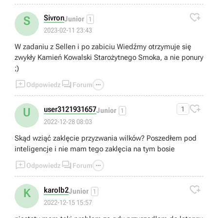

Sivron
S
Junior
1
2023-02-11 23:43
W zadaniu z Sellen i po zabiciu Wiedźmy otrzymuje się
zwykły Kamień Kowalski Starożytnego Smoka, a nie ponury
;)



Odpowiedz
Forum

user3121931657
1
U
Junior
1
2022-12-28 08:03
Skąd wziąć zaklęcie przyzwania wilków? Poszedłem pod
inteligencje i nie mam tego zaklęcia na tym bosie



Odpowiedz
Forum

karolb2
K
Junior
1
2022-12-15 15:57