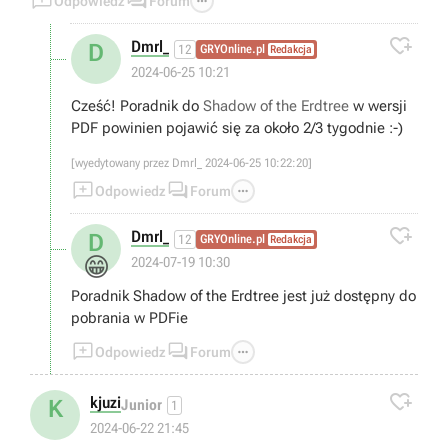



Odpowiedz
Forum

Dmrl_
D
12
GRYOnline.pl
Redakcja
2024-06-25 10:21
Cześć! Poradnik do
Shadow of the Erdtree
w wersji
PDF powinien pojawić się za około 2/3 tygodnie :-)
[wyedytowany przez Dmrl_ 2024-06-25 10:22:20]



Odpowiedz
Forum

Dmrl_
D
12
GRYOnline.pl
Redakcja
😁
2024-07-19 10:30
Poradnik Shadow of the Erdtree jest już dostępny do
pobrania w PDFie



Odpowiedz
Forum

kjuzi
K
Junior
1
2024-06-22 21:45