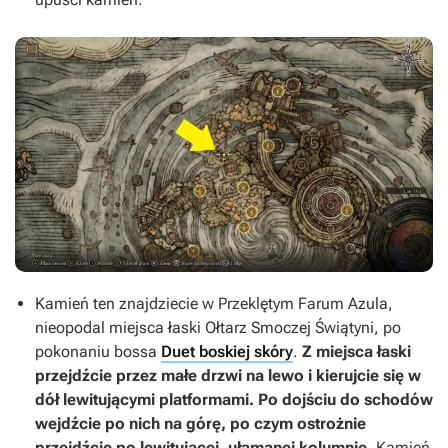
Kamień ten znajdziecie w Przeklętym Farum Azula,
nieopodal miejsca łaski Ołtarz Smoczej Świątyni, po
pokonaniu bossa
Duet boskiej skóry
.
Z miejsca łaski
przejdźcie przez małe drzwi na lewo i kierujcie się w
dół lewitującymi platformami. Po dojściu do schodów
wejdźcie po nich na górę, po czym ostrożnie
przejdźcie po lewitującej, ułamanej kolumnie
. Kamień