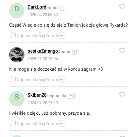

DarkLord
D
Junior
1
2025-04-23 06:30
Część.Wiecie co się dzieje z Tanich jak zje głowę Rykarda?



Odpowiedz
Forum

pestkaZmango
Junior
1
2025-01-28 13:04
Nie mogę się doczekać aż w końcu zagram <3



Odpowiedz
Forum

Skibun28
S
Legionista
29
2024-07-20 21:19
I wielkie dzięki. Już pobrany, przyda się.



Odpowiedz
Forum