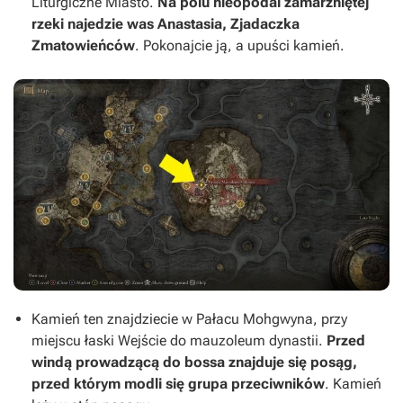
Liturgiczne Miasto.
Na polu nieopodal zamarzniętej
rzeki najedzie was Anastasia, Zjadaczka
Zmatowieńców
. Pokonajcie ją, a upuści kamień.
Kamień ten znajdziecie w Pałacu Mohgwyna, przy
miejscu łaski Wejście do mauzoleum dynastii.
Przed
windą prowadzącą do bossa znajduje się posąg,
przed którym modli się grupa przeciwników
. Kamień