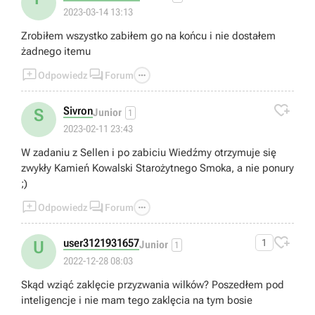
2023-03-14 13:13
Zrobiłem wszystko zabiłem go na końcu i nie dostałem
żadnego itemu



Odpowiedz
Forum

Sivron
S
Junior
1
2023-02-11 23:43
W zadaniu z Sellen i po zabiciu Wiedźmy otrzymuje się
zwykły Kamień Kowalski Starożytnego Smoka, a nie ponury
;)



Odpowiedz
Forum

user3121931657
1
U
Junior
1
2022-12-28 08:03
Skąd wziąć zaklęcie przyzwania wilków? Poszedłem pod
inteligencje i nie mam tego zaklęcia na tym bosie