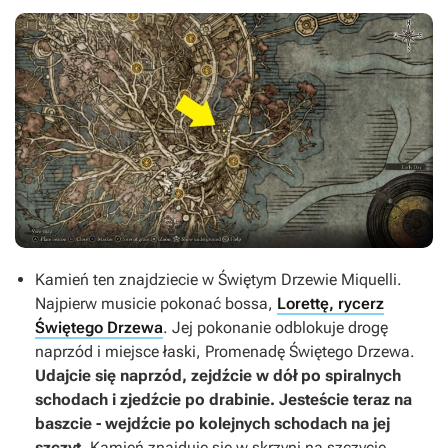
Kamień ten znajdziecie w Świętym Drzewie Miquelli.
Najpierw musicie pokonać bossa,
Lorettę, rycerz
Świętego Drzewa
. Jej pokonanie odblokuje drogę
naprzód i miejsce łaski, Promenadę Świętego Drzewa.
Udajcie się naprzód, zejdźcie w dół po spiralnych
schodach i zjedźcie po drabinie. Jesteście teraz na
baszcie - wejdźcie po kolejnych schodach na jej
szczyt
. Kamień znajduje się w skrzyni na szczycie