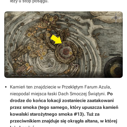
leży u stóp posągu.
Kamień ten znajdziecie w Przeklętym Farum Azula,
nieopodal miejsca łaski Dach Smoczej Świątyni.
Po
drodze do końca lokacji zostaniecie zaatakowani
przez smoka (tego samego, który upuszcza kamień
kowalski starożytnego smoka #13). Tuż za
przeciwnikiem znajduje się okrągła altana, w której