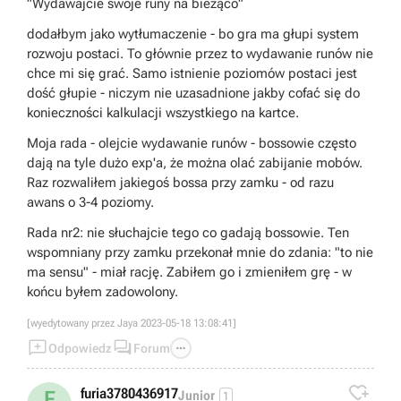
"Wydawajcie swoje runy na bieżąco"
dodałbym jako wytłumaczenie - bo gra ma głupi system
rozwoju postaci. To głównie przez to wydawanie runów nie
chce mi się grać. Samo istnienie poziomów postaci jest
dość głupie - niczym nie uzasadnione jakby cofać się do
konieczności kalkulacji wszystkiego na kartce.
Moja rada - olejcie wydawanie runów - bossowie często
dają na tyle dużo exp'a, że można olać zabijanie mobów.
Raz rozwaliłem jakiegoś bossa przy zamku - od razu
awans o 3-4 poziomy.
Rada nr2: nie słuchajcie tego co gadają bossowie. Ten
wspomniany przy zamku przekonał mnie do zdania: "to nie
ma sensu" - miał rację. Zabiłem go i zmieniłem grę - w
końcu byłem zadowolony.
[wyedytowany przez Jaya 2023-05-18 13:08:41]



Odpowiedz
Forum

furia3780436917
F
Junior
1