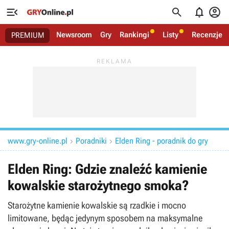




Newsroom
Gry
Rankingi
Listy
Recenzje
PREMIUM
www.gry-online.pl
Poradniki
Elden Ring - poradnik do gry


Elden Ring: Gdzie znaleźć kamienie
kowalskie starożytnego smoka?
Starożytne kamienie kowalskie są rzadkie i mocno
limitowane, będąc jedynym sposobem na maksymalne