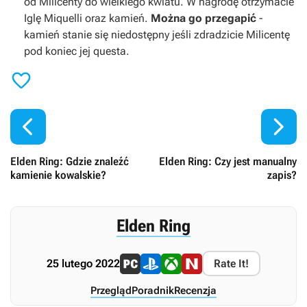
od Milicenty do wielkiego kwiatu. W nagrodę otrzymacie
Iglę Miquelli oraz kamień.
Można go przegapić
-
kamień stanie się niedostępny jeśli zdradzicie Milicentę
pod koniec jej questa.



Elden Ring: Gdzie znaleźć
Elden Ring: Czy jest manualny
kamienie kowalskie?
zapis?
Elden Ring
25 lutego 2022
Rate It!
Przegląd
Poradnik
Recenzja