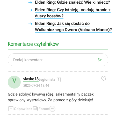
Elden Ring: Gdzie znaleźć Wielki miecz?
Elden Ring: Czy istnieją, co dają bronie z
duszy bossów?
Elden Ring: Jak się dostać do
Wulkanicznego Dworu (Volcano Manor)?
Komentarze czytelników

Dodaj komentarz...

vlasko18
V
Legionista
5
2025-07-24 18:44
Gdzie zdobyć krwawą różę, sakramentalny pączek i
oprawiony kryształowy. Za pomoc z góry dziękuję!



Odpowiedz
Forum