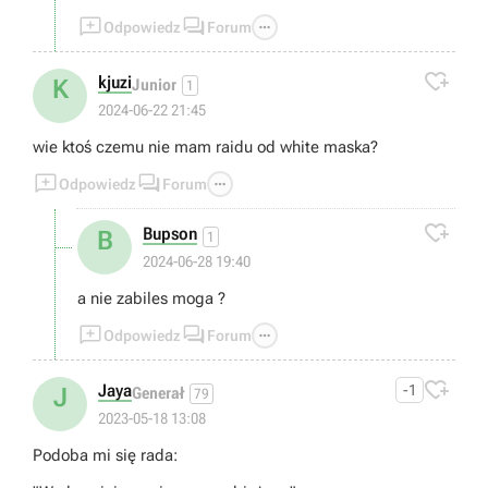



Odpowiedz
Forum

kjuzi
K
Junior
1
2024-06-22 21:45
wie ktoś czemu nie mam raidu od white maska?



Odpowiedz
Forum

Bupson
B
1
2024-06-28 19:40
a nie zabiles moga ?



Odpowiedz
Forum

Jaya
-1
J
Generał
79
2023-05-18 13:08
Podoba mi się rada: