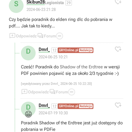

Skibun28
S
Legionista
29
2024-06-23 21:28
Czy będzie poradnik do elden ring dlc do pobrania w
pdf.... Jak tak to kiedy...



Odpowiedz
Forum

Dmrl_
D
12
GRYOnline.pl
Redakcja
2024-06-25 10:21
Cześć! Poradnik do
Shadow of the Erdtree
w wersji
PDF powinien pojawić się za około 2/3 tygodnie :-)
[wyedytowany przez Dmrl_ 2024-06-25 10:22:20]



Odpowiedz
Forum

Dmrl_
D
12
GRYOnline.pl
Redakcja
😁
2024-07-19 10:30
Poradnik Shadow of the Erdtree jest już dostępny do
pobrania w PDFie