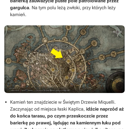
barierką zauważycie puste pole patrolowane przez
gargulca
. Na tym polu leżą zwłoki, przy których leży
kamień.
Kamień ten znajdziecie w Świętym Drzewie Miquelli.
Zaczynając od miejsca łaski Kaplica,
idźcie naprzód aż
do końca tarasu, po czym przeskoczcie przez
barierkę po prawej, lądując na kamiennym łuku pod