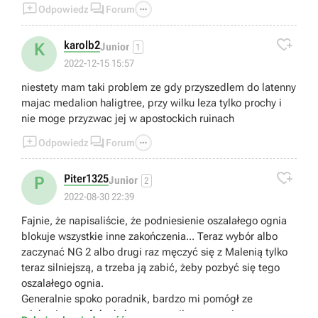



Odpowiedz
Forum

karolb2
K
Junior
1
2022-12-15 15:57
niestety mam taki problem ze gdy przyszedlem do latenny
majac medalion haligtree, przy wilku leza tylko prochy i
nie moge przyzwac jej w apostockich ruinach



Odpowiedz
Forum

Piter1325
P
Junior
2
2022-08-30 22:39
Fajnie, że napisaliście, że podniesienie oszalałego ognia
blokuje wszystkie inne zakończenia... Teraz wybór albo
zaczynać NG 2 albo drugi raz męczyć się z Malenią tylko
teraz silniejszą, a trzeba ją zabić, żeby pozbyć się tego
oszalałego ognia.
Generalnie spoko poradnik, bardzo mi pomógł ze
zdobyciem trofeów które przegapiłem przy pierwszym