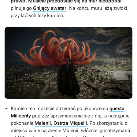
prawo. Musicie przedostać się na mur nieopodal
-
pilnuje go
Gnijący awatar
. Na końcu muru leżą zwłoki,
przy których leży kamień.
Kamień ten możecie otrzymać po ukończeniu
questa
Milicenty
poprzez sprzymierzenie się z nią, a następnie
pokonanie
Malenii, Ostrza Miquelli
. Po skorzystaniu z
miejsca wiary na arenie Malenii, włóżcie igłę otrzymaną