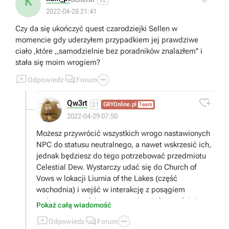
K
2022-04-28 21:41
Czy da się ukończyć quest czarodziejki Sellen w
momencie gdy uderzyłem przypadkiem jej prawdziwe
ciało ,które ,,samodzielnie bez poradników znalazłem'' i
stała się moim wrogiem?



Odpowiedz
Forum

Qw3rt
21
GRYOnline.pl
Team
2022-04-29 07:50
Możesz przywrócić wszystkich wrogo nastawionych
NPC do statusu neutralnego, a nawet wskrzesić ich,
jednak będziesz do tego potrzebować przedmiotu
Celestial Dew. Wystarczy udać się do Church of
Vows w lokacji Liurnia of the Lakes (część
wschodnia) i wejść w interakcję z posągiem
stojącym w wodzie, a następnie użyć wcześniej
Pokaż całą wiadomość
wymienionego przedmiotu.



Odpowiedz
Forum
Niestety nie znam polskich nazw, ale na pewno uda