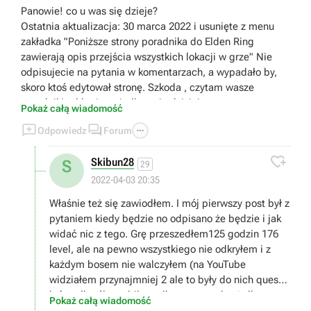
Panowie! co u was się dzieje?
Ostatnia aktualizacja: 30 marca 2022 i usunięte z menu
zakładka "Poniższe strony poradnika do Elden Ring
zawierają opis przejścia wszystkich lokacji w grze" Nie
odpisujecie na pytania w komentarzach, a wypadało by,
skoro ktoś edytował stronę. Szkoda , czytam wasze
poradniki od lat i zawiodłem się dzisiaj.
Pokaż całą wiadomość
To też edytujcie , bo będzie żenada -



Odpowiedz
Forum
"Soulsy według George’a R. R. Martina Elden Ring
poradnik, solucja to kompletny opis przejścia, najlepsze

Skibun28
S
porady na start..."
29
2022-04-03 20:35
Właśnie też się zawiodłem. I mój pierwszy post był z
pytaniem kiedy będzie no odpisano że będzie i jak
widać nic z tego. Grę przeszedłem125 godzin 176
level, ale na pewno wszystkiego nie odkryłem i z
każdym bosem nie walczyłem (na YouTube
widziałem przynajmniej 2 ale to były do nich questy
które albo źle zrobiłem albo przeoczyłem) dlatego
Pokaż całą wiadomość
by się poradnik przydał. Niestety coś nie wierzę że