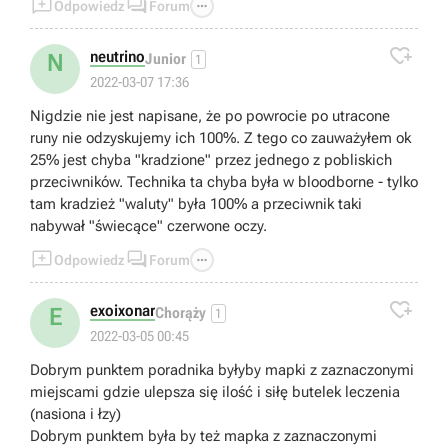



Odpowiedz
Forum

neutrino
N
Junior
1
2022-03-07 17:36
Nigdzie nie jest napisane, że po powrocie po utracone
runy nie odzyskujemy ich 100%. Z tego co zauważyłem ok
25% jest chyba "kradzione" przez jednego z pobliskich
przeciwników. Technika ta chyba była w bloodborne - tylko
tam kradzież "waluty" była 100% a przeciwnik taki
nabywał "świecące" czerwone oczy.



Odpowiedz
Forum

exoixonar
E
Chorąży
1
2022-03-05 00:45
Dobrym punktem poradnika byłyby mapki z zaznaczonymi
miejscami gdzie ulepsza się ilość i siłę butelek leczenia
(nasiona i łzy)
Dobrym punktem była by też mapka z zaznaczonymi