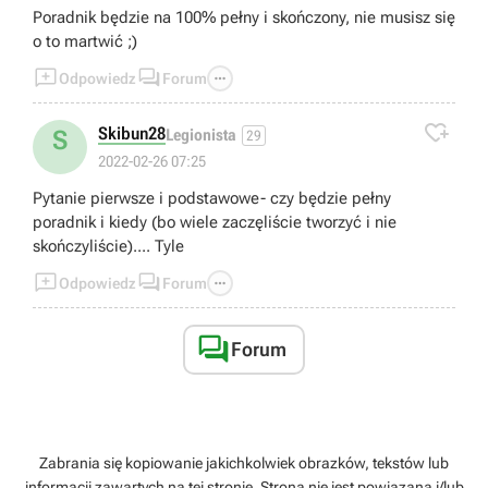
Poradnik będzie na 100% pełny i skończony, nie musisz się
o to martwić ;)



Odpowiedz
Forum

Skibun28
S
Legionista
29
2022-02-26 07:25
Pytanie pierwsze i podstawowe- czy będzie pełny
poradnik i kiedy (bo wiele zaczęliście tworzyć i nie
skończyliście).... Tyle



Odpowiedz
Forum

Forum
Zabrania się kopiowanie jakichkolwiek obrazków, tekstów lub
informacji zawartych na tej stronie. Strona nie jest powiązana i/lub