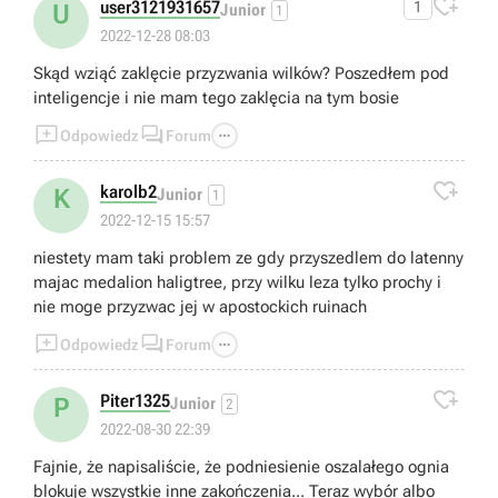

user3121931657
1
U
Junior
1
2022-12-28 08:03
Skąd wziąć zaklęcie przyzwania wilków? Poszedłem pod
inteligencje i nie mam tego zaklęcia na tym bosie



Odpowiedz
Forum

karolb2
K
Junior
1
2022-12-15 15:57
niestety mam taki problem ze gdy przyszedlem do latenny
majac medalion haligtree, przy wilku leza tylko prochy i
nie moge przyzwac jej w apostockich ruinach



Odpowiedz
Forum

Piter1325
P
Junior
2
2022-08-30 22:39
Fajnie, że napisaliście, że podniesienie oszalałego ognia
blokuje wszystkie inne zakończenia... Teraz wybór albo