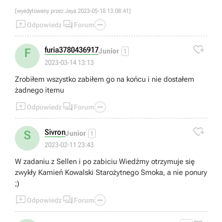
[wyedytowany przez Jaya 2023-05-18 13:08:41]



Odpowiedz
Forum

furia3780436917
F
Junior
1
2023-03-14 13:13
Zrobiłem wszystko zabiłem go na końcu i nie dostałem
żadnego itemu



Odpowiedz
Forum

Sivron
S
Junior
1
2023-02-11 23:43
W zadaniu z Sellen i po zabiciu Wiedźmy otrzymuje się
zwykły Kamień Kowalski Starożytnego Smoka, a nie ponury
;)



Odpowiedz
Forum