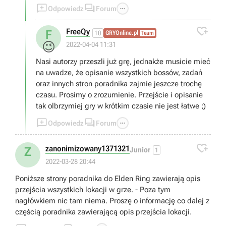



Odpowiedz
Forum
tego doczekam.

FreeQy
F
10
GRYOnline.pl
Team
😉
2022-04-04 11:31
Nasi autorzy przeszli już grę, jednakże musicie mieć
na uwadze, że opisanie wszystkich bossów, zadań
oraz innych stron poradnika zajmie jeszcze trochę
czasu. Prosimy o zrozumienie. Przejście i opisanie
tak olbrzymiej gry w krótkim czasie nie jest łatwe ;)



Odpowiedz
Forum

zanonimizowany1371321
Z
Junior
1
2022-03-28 20:44
Poniższe strony poradnika do Elden Ring zawierają opis
przejścia wszystkich lokacji w grze. - Poza tym
nagłówkiem nic tam niema. Proszę o informację co dalej z
częścią poradnika zawierającą opis przejścia lokacji.