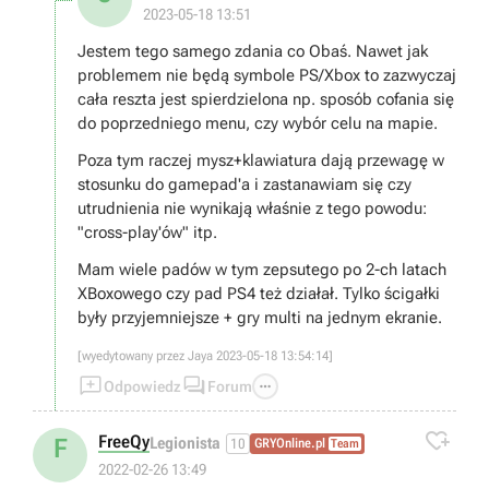
2023-05-18 13:51
Jestem tego samego zdania co Obaś. Nawet jak
problemem nie będą symbole PS/Xbox to zazwyczaj
cała reszta jest spierdzielona np. sposób cofania się
do poprzedniego menu, czy wybór celu na mapie.
Poza tym raczej mysz+klawiatura dają przewagę w
stosunku do gamepad'a i zastanawiam się czy
utrudnienia nie wynikają właśnie z tego powodu:
"cross-play'ów" itp.
Mam wiele padów w tym zepsutego po 2-ch latach
XBoxowego czy pad PS4 też działał. Tylko ścigałki
były przyjemniejsze + gry multi na jednym ekranie.
[wyedytowany przez Jaya 2023-05-18 13:54:14]



Odpowiedz
Forum

FreeQy
F
Legionista
10
GRYOnline.pl
Team
2022-02-26 13:49