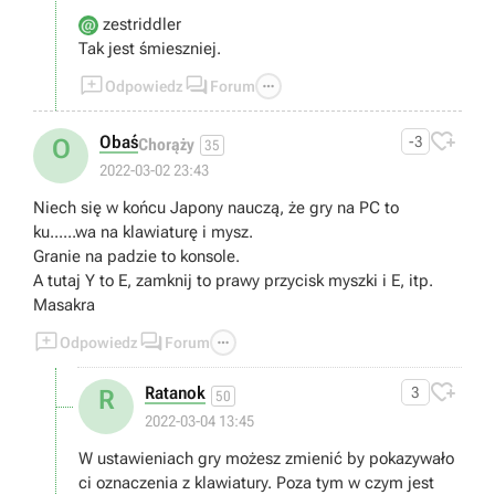
tam farmimy do uzyskania mocy sikierki ciosem w plecy i
zestriddler
wrzucamy filmik na yutuba i mamy fame :D po drodze
Tak jest śmieszniej.
powinniście mieć już około 5-6 leczących butelek każdy
do bossa z tych subbosów pada średnio po około 7-10



Odpowiedz
Forum
strzałów po 160 - 200 im zabieramy a cios w plecy no cóż
... Gra wygląda przedpotopowo za lapka I5 -10300 plus

Obaś
-3
O
Chorąży
35
1650 z 4gb dałem na początku za używkę na początku
2022-03-02 23:43
2021 z niemiecką klawiaturą i gwarancją na olx jeszcze 8
miechów 2300 z niemieckiego media expert a gra chodzi
Niech się w końcu Japony nauczą, że gry na PC to
na wys bez czkawki tylko do ostatniego pacz trza było
ku......wa na klawiaturę i mysz.
zmienić ręcznie ustawienia żeby wykorzystywał tą lepszą
Granie na padzie to konsole.
grafę bo znikali przeciwnicy bo sam program tego nie
A tutaj Y to E, zamknij to prawy przycisk myszki i E, itp.
wykonywał
Masakra



Odpowiedz
Forum

Ratanok
3
R
50
2022-03-04 13:45
W ustawieniach gry możesz zmienić by pokazywało
ci oznaczenia z klawiatury. Poza tym w czym jest