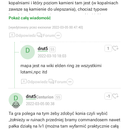
kopalniami i który poziom kamieni tam jest (w kopalniach
zawsze są kamienie do ulepszania), chociaż typowe
kopalnie z kamieniami są zaznaczone takimi jakby
Pokaż całą wiadomość
czerwonymi punktami na mapie.
[wyedytowany przez exoixonar 2022-03-05 00:47:40]
Te 2 rzeczy ostro pomogą komuś kto zaczyna


Można też wspomnieć, że jednym z najlepszych prochów

Odpowiedz
Forum
jest mimic.

drut5
1
D
55
2022-03-10 18:03
mapa jest na wiki elden ring ze wszystkimi
lotami,npc itd



Odpowiedz
Forum

drut5
-1
D
Centurion
55
😂
2022-03-05 00:38
Ta gra polega na tym żeby zdobyć konia czyli wybić
,żołnieży w ruinach przedniej bramy commandosem nawet
pałka działą na lv1 (można tam wyfarmić praktycznie całą