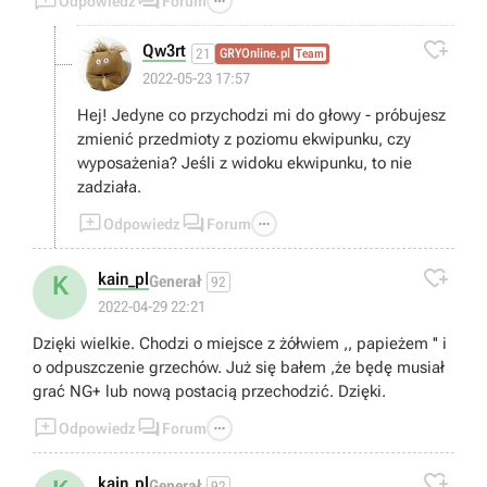



Odpowiedz
Forum

Qw3rt
21
GRYOnline.pl
Team
2022-05-23 17:57
Hej! Jedyne co przychodzi mi do głowy - próbujesz
zmienić przedmioty z poziomu ekwipunku, czy
wyposażenia? Jeśli z widoku ekwipunku, to nie
zadziała.



Odpowiedz
Forum

kain_pl
K
Generał
92
2022-04-29 22:21
Dzięki wielkie. Chodzi o miejsce z żółwiem ,, papieżem '' i
o odpuszczenie grzechów. Już się bałem ,że będę musiał
grać NG+ lub nową postacią przechodzić. Dzięki.



Odpowiedz
Forum

kain_pl
Generał
92