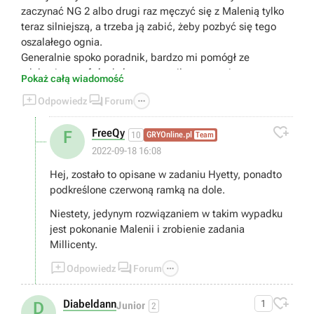
zaczynać NG 2 albo drugi raz męczyć się z Malenią tylko
teraz silniejszą, a trzeba ją zabić, żeby pozbyć się tego
oszalałego ognia.
Generalnie spoko poradnik, bardzo mi pomógł ze
zdobyciem trofeów które przegapiłem przy pierwszym
Pokaż całą wiadomość
podejściu no ale szkoda, że pominęliście tą jedną dosyć



Odpowiedz
Forum
istotną informację.

FreeQy
F
10
GRYOnline.pl
Team
2022-09-18 16:08
Hej, zostało to opisane w zadaniu Hyetty, ponadto
podkreślone czerwoną ramką na dole.
Niestety, jedynym rozwiązaniem w takim wypadku
jest pokonanie Malenii i zrobienie zadania
Millicenty.



Odpowiedz
Forum

Diabeldann
1
D
Junior
2