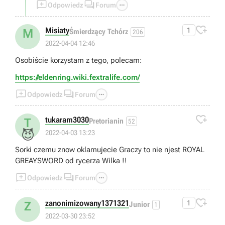



Odpowiedz
Forum

Misiaty
1
M
Śmierdzący Tchórz
206
2022-04-04 12:46
Osobiście korzystam z tego, polecam:
https://eldenring.wiki.fextralife.com/



Odpowiedz
Forum

tukaram3030
T
Pretorianin
52
😈
2022-04-03 13:23
Sorki czemu znow oklamujecie Graczy to nie njest ROYAL
GREAYSWORD od rycerza Wilka !!



Odpowiedz
Forum

zanonimizowany1371321
1
Z
Junior
1
2022-03-30 23:52