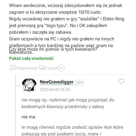
Witam serdecznie, wczoraj zdecydowałem się że jednak
zagram w to okrzyczane wszędzie 10/10 cudo.
Nigdy wcześniej nie grałem w gry "soulslike" i Elden Ring
jest pierwszą grą "tego typu". No i OK zakupiłem
pobrałem i zaczęła się zabawa.
Gram oczywiście na PC i nigdy nie grałem na innych
platformach a tym bardziej na padzie więc gram na
Czy ktoś może mi pomóc w tych kwestiach?
klawiaturze.
Pokaż całą wiadomość
O tym jak wygląda konwersja sterowania z pada na
klawiaturę nie chcę rozmawiać bo jest jak jest i OK ale za



Odpowiedz
Forum
cholerę nie mogę np. rozkimać jak mogę przypisać do
konkretnych klawiszy przedmioty z sakwy... . Nie mogę

NewGravedigger
209
również nigdzie znaleźć opisów ikon które pokazują się
2022-04-04 18:44
pod paskami życia, many i wytrzymałości. Mam tam teraz
jakby ikonę zbroi ze strzałką w górę albo czerwony
nie mogę np. rozkimać jak mogę przypisać do
kwadracik i nie mam za chol... pojęcia co te ikony
konkretnych klawiszy przedmioty z sakwy
oznaczają i gdzie mogę znaleźć ich listę i opis.
nie ma
ie mogę również nigdzie znaleźć opisów ikon które
pokazują się pod paskami życia, many i