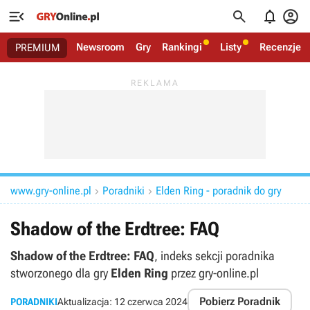




Newsroom
Gry
Rankingi
Listy
Recenzje
PREMIUM
www.gry-online.pl
Poradniki
Elden Ring - poradnik do gry


Shadow of the Erdtree: FAQ
Shadow of the Erdtree: FAQ
, indeks sekcji poradnika
stworzonego dla gry
Elden Ring
przez gry-online.pl
Pobierz Poradnik
PORADNIKI
Aktualizacja:
12 czerwca 2024