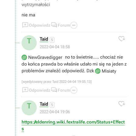
wytrzymałości
nie ma



Odpowiedz
Forum

Taid
T
5
2022-04-04 18:58
no to świetnie..... chociaż nie
NewGravedigger
do końca prawda bo właśnie udało mi się na jeden z
problemów znaleźć odpowiedź. Dzk
Misiaty
[wyedytowany przez Taid 2022-04-04 19:05:13]



Odpowiedz
Forum

Taid
T
5
2022-04-04 19:06
https://eldenring.wiki.fextralife.com/Status+Effect
s