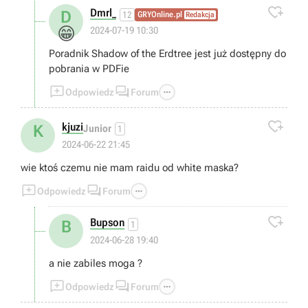

Dmrl_
D
12
GRYOnline.pl
Redakcja
😁
2024-07-19 10:30
Poradnik Shadow of the Erdtree jest już dostępny do
pobrania w PDFie



Odpowiedz
Forum

kjuzi
K
Junior
1
2024-06-22 21:45
wie ktoś czemu nie mam raidu od white maska?



Odpowiedz
Forum

Bupson
B
1
2024-06-28 19:40
a nie zabiles moga ?



Odpowiedz
Forum