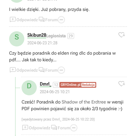
I wielkie dzięki. Już pobrany, przyda się.



Odpowiedz
Forum

Skibun28
S
Legionista
29
2024-06-23 21:28
Czy będzie poradnik do elden ring dlc do pobrania w
pdf.... Jak tak to kiedy...



Odpowiedz
Forum

Dmrl_
D
12
GRYOnline.pl
Redakcja
2024-06-25 10:21
Cześć! Poradnik do
Shadow of the Erdtree
w wersji
PDF powinien pojawić się za około 2/3 tygodnie :-)
[wyedytowany przez Dmrl_ 2024-06-25 10:22:20]



Odpowiedz
Forum