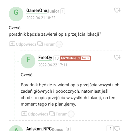
Ci się ogarnąć temat bez tego :)

GamerOne
G
Junior
1
2022-04-21 18:22
Cześć,
poradnik będzie zawierał opis przejścia lokacji?



Odpowiedz
Forum

FreeQy
F
10
GRYOnline.pl
Team
2022-04-22 17:11
Cześć,
Poradnik będzie zawierał opis przejścia wszystkich
zadań głównych i pobocznych, natomiast jeśli
chodzi o opis przejścia wszystkich lokacji, na ten
moment tego nie planujemy.



Odpowiedz
Forum

Aniskan_NPC
-1
A
Konsul
8