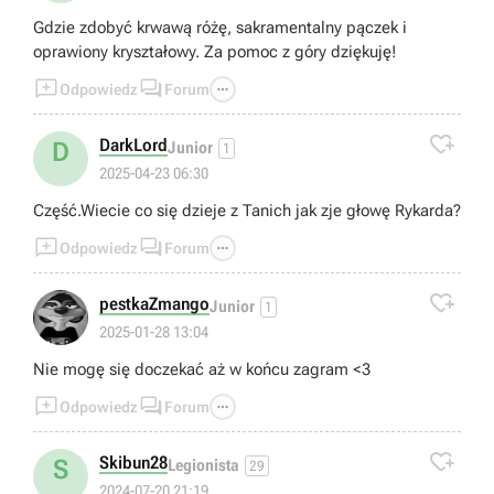
Gdzie zdobyć krwawą różę, sakramentalny pączek i
oprawiony kryształowy. Za pomoc z góry dziękuję!



Odpowiedz
Forum

DarkLord
D
Junior
1
2025-04-23 06:30
Część.Wiecie co się dzieje z Tanich jak zje głowę Rykarda?



Odpowiedz
Forum

pestkaZmango
Junior
1
2025-01-28 13:04
Nie mogę się doczekać aż w końcu zagram <3



Odpowiedz
Forum

Skibun28
S
Legionista
29
2024-07-20 21:19