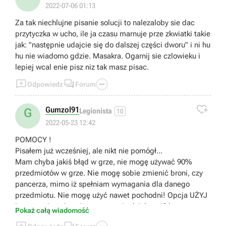
2022-07-06 01:13
Za tak niechlujne pisanie solucji to nalezaloby sie dac
przytyczka w ucho, ile ja czasu marnuje prze zkwiatki takie
jak: "następnie udajcie się do dalszej części dworu" i ni hu
hu nie wiadomo gdzie. Masakra. Ogarnij sie czlowieku i
lepiej wcal enie pisz niz tak masz pisac.



Odpowiedz
Forum

Gumzol91
G
Legionista
10
2022-05-23 12:42
POMOCY !
Pisałem już wcześniej, ale nikt nie pomógł...
Mam chyba jakiś błąd w grze, nie mogę używać 90%
przedmiotów w grze. Nie mogę sobie zmienić broni, czy
pancerza, mimo iż spełniam wymagania dla danego
przedmiotu. Nie mogę użyć nawet pochodni! Opcja UŻYJ
jest przyciemniona i po prostu nie działa... 40 h gry.
Pokaż całą wiadomość
Odkryte cale podgrodno i nic.