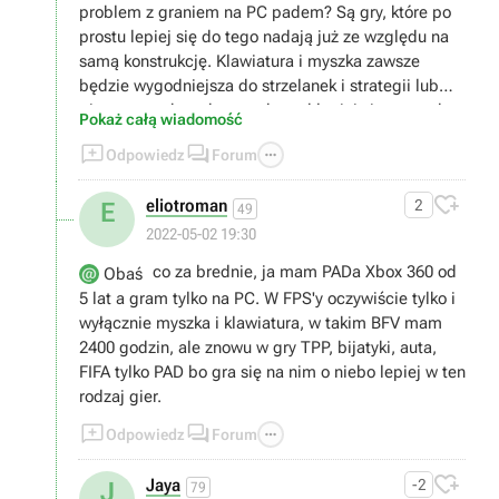
problem z graniem na PC padem? Są gry, które po
prostu lepiej się do tego nadają już ze względu na
samą konstrukcję. Klawiatura i myszka zawsze
będzie wygodniejsza do strzelanek i strategii lub
gier turowych podczas gdy pad lepiej się sprawdza
Pokaż całą wiadomość
w grach opartych na zręczności jak slashery,



Odpowiedz
Forum
bijatyki, platformówki czy gry sportowe pokroju Fify.

eliotroman
2
E
49
2022-05-02 19:30
co za brednie, ja mam PADa Xbox 360 od
Obaś
5 lat a gram tylko na PC. W FPS'y oczywiście tylko i
wyłącznie myszka i klawiatura, w takim BFV mam
2400 godzin, ale znowu w gry TPP, bijatyki, auta,
FIFA tylko PAD bo gra się na nim o niebo lepiej w ten
rodzaj gier.



Odpowiedz
Forum

Jaya
-2
J
79