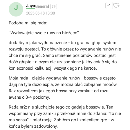

Jaya
-1
J
Generał
79
2023-05-18 13:08
Podoba mi się rada:
"Wydawajcie swoje runy na bieżąco"
dodałbym jako wytłumaczenie - bo gra ma głupi system
rozwoju postaci. To głównie przez to wydawanie runów nie
chce mi się grać. Samo istnienie poziomów postaci jest
dość głupie - niczym nie uzasadnione jakby cofać się do
konieczności kalkulacji wszystkiego na kartce.
Moja rada - olejcie wydawanie runów - bossowie często
dają na tyle dużo exp'a, że można olać zabijanie mobów.
Raz rozwaliłem jakiegoś bossa przy zamku - od razu
awans o 3-4 poziomy.
Rada nr2: nie słuchajcie tego co gadają bossowie. Ten
wspomniany przy zamku przekonał mnie do zdania: "to nie
ma sensu" - miał rację. Zabiłem go i zmieniłem grę - w
końcu byłem zadowolony.