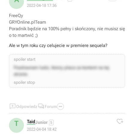
2022-04-18 17:36
FreeQy
GRYOnline.plTeam
Poradnik będzie na 100% pełny i skończony, nie musisz się
o to martwić ;)
Ale w tym roku czy celujecie w premiere sequela?
spoiler start
Pozdrawiam ludzi, ktorzy placa za kontent na tej
stronie.
spoiler stop



Odpowiedz
Forum

Taid
T
Junior
5
2022-04-04 18:42