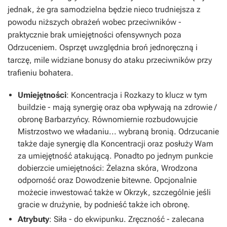
jednak, że gra samodzielna będzie nieco trudniejsza z
powodu niższych obrażeń wobec przeciwników -
praktycznie brak umiejętności ofensywnych poza
Odrzuceniem
. Osprzęt uwzględnia broń jednoręczną i
tarczę, mile widziane bonusy do ataku przeciwników przy
trafieniu bohatera.
Umiejętności
:
Koncentracja
i
Rozkazy
to klucz w tym
buildzie - mają synergię oraz oba wpływają na zdrowie /
obronę Barbarzyńcy. Równomiernie rozbudowujcie
Mistrzostwo we władaniu
... wybraną bronią.
Odrzucanie
także daje synergię dla Koncentracji oraz posłuży Wam
za umiejętność atakującą. Ponadto po jednym punkcie
dobierzcie umiejętności:
Żelazna skóra, Wrodzona
odporność oraz Dowodzenie bitewne.
Opcjonalnie
możecie inwestować także w
Okrzyk
, szczególnie jeśli
gracie w drużynie, by podnieść także ich obronę.
Atrybuty
:
Siła
- do ekwipunku.
Zręczność
- zalecana