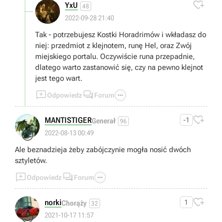

YxU
48
2022-09-28 21:40
Tak - potrzebujesz Kostki Horadrimów i wkładasz do
niej: przedmiot z klejnotem, runę Hel, oraz Zwój
miejskiego portalu. Oczywiście runa przepadnie,
dlatego warto zastanowić się, czy na pewno klejnot
jest tego wart.



Odpowiedz
Forum

MANTISTIGER
-1
Generał
96
😒
2022-08-13 00:49
Ale beznadzieja żeby zabójczynie mogła nosić dwóch
sztyletów.



Odpowiedz
Forum

norki
1
Chorąży
32
😊
2021-10-17 11:57