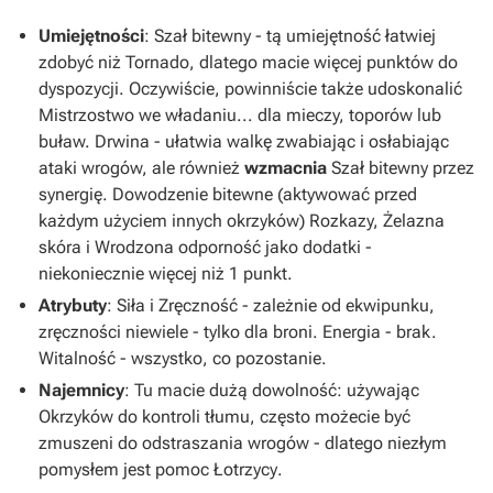
Umiejętności
:
Szał bitewny
- tą umiejętność łatwiej
zdobyć niż
Tornado
, dlatego macie więcej punktów do
dyspozycji. Oczywiście, powinniście także udoskonalić
Mistrzostwo we władaniu
... dla mieczy, toporów lub
buław.
Drwina
- ułatwia walkę zwabiając i osłabiając
ataki wrogów, ale również
wzmacnia
Szał bitewny
przez
synergię.
Dowodzenie bitewne
(aktywować przed
każdym użyciem innych okrzyków)
Rozkazy
,
Żelazna
skóra
i
Wrodzona odporność
jako dodatki -
niekoniecznie więcej niż 1 punkt.
Atrybuty
:
Siła
i
Zręczność
- zależnie od ekwipunku,
zręczności niewiele - tylko dla broni.
Energia
- brak.
Witalność
- wszystko, co pozostanie.
Najemnicy
: Tu macie dużą dowolność: używając
Okrzyków
do kontroli tłumu, często możecie być
zmuszeni do odstraszania wrogów - dlatego niezłym
pomysłem jest pomoc
Łotrzycy
.