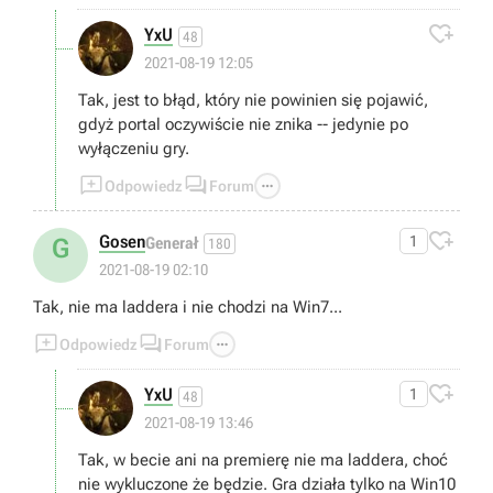

YxU
48
2021-08-19 12:05
Tak, jest to błąd, który nie powinien się pojawić,
gdyż portal oczywiście nie znika -- jedynie po
wyłączeniu gry.



Odpowiedz
Forum

Gosen
1
G
Generał
180
2021-08-19 02:10
Tak, nie ma laddera i nie chodzi na Win7...



Odpowiedz
Forum

YxU
1
48
2021-08-19 13:46
Tak, w becie ani na premierę nie ma laddera, choć
nie wykluczone że będzie. Gra działa tylko na Win10