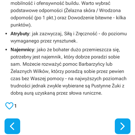
mobilność i ofensywność buildu. Warto wybrać
podstawowe odporności (
Żelazna skóra
/
Wrodzona
odporność
(po 1 pkt.) oraz
Dowodzenie
bitewne
- kilka
punktów).
Atrybuty
: jak zazwyczaj, Siłą i Zręczność - do poziomu
wymaganego przez rynsztunek.
Najemnicy
: jako że bohater dużo przemieszcza się,
potrzebny jest najemnik, który dobrze poradzi sobie
sam. Możecie rozważyć pomoc
Barbarzyńcy
lub
Żelaznych Wilków
, którzy poradzą sobie przez pewien
czas bez Waszej pomocy - na najwyższych poziomach
trudności jednak zwykle wybierane są
Pustynne Żuki
z
dobrą aurą uzyskaną przez słowa runiczne.

1

