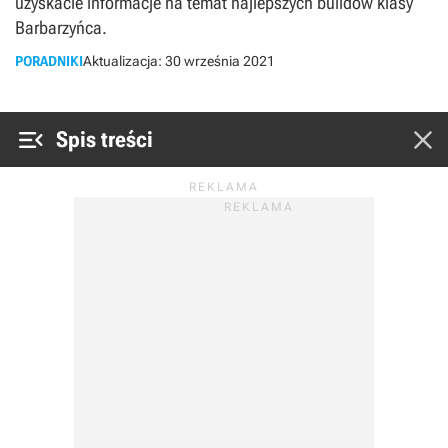
uzyskacie informacje na temat najlepszych buildów klasy
Barbarzyńca.
PORADNIKI
Aktualizacja:
30 września 2021


Spis treści