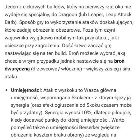
Jeden z ciekawych buildów, który na pierwszy rzut oka nie
wydaje się specjalny, do
Dragoon
(lub
Leaper, Leap Attack
Barb
). Sposób gry to wykorzystanie ataków doskakujących,
które zadają obrażenia obszarowe. Poza tym czyni
wojownika wyjątkowo mobilnym tak przy ataku, jak i
ucieczce przy zagrożeniu. Dość łatwo zacząć grę
nastawiając się na ten build. Broń możecie wybrać jaką
chcecie w tym przypadku jednak nastawcie się na
broń
dwuręczną
(drzewcowe / włócznie) - większy zasięg i siła
ataku.
Umiejętności
:
Atak z wyskoku
to Wasza główna
umiejętność, wspomagana
Skokiem
- z którym łączy ją
synergia (oraz efekt ogłuszenia od
Skoku
czasem może
być przydatny). Synergia wynosi 10%, dlatego pilnujcie,
kiedy dodawać punkty do której umiejętności. Warto
pomyśleć także o umiejętności
Berserker
(większe
obrażenia kosztem braku obrony) ze względu na