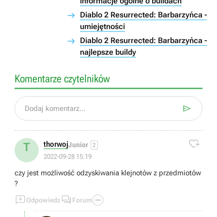
informacje ogólne o buildach
Diablo 2 Resurrected: Barbarzyńca -
umiejętności
Diablo 2 Resurrected: Barbarzyńca -
najlepsze buildy
Komentarze czytelników

Dodaj komentarz...

thorwoj
T
Junior
2
2022-09-28 15:19
czy jest możliwość odzyskiwania klejnotów z przedmiotów
?



Odpowiedz
Forum