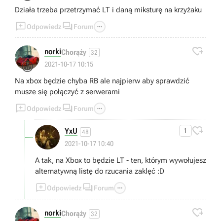
Działa trzeba przetrzymać LT i daną miksturę na krzyżaku



Odpowiedz
Forum

norki
Chorąży
32
😁
2021-10-17 10:15
Na xbox będzie chyba RB ale najpierw aby sprawdzić
musze się połączyć z serwerami



Odpowiedz
Forum

YxU
1
48
2021-10-17 10:40
A tak, na Xbox to będzie LT - ten, którym wywołujesz
alternatywną listę do rzucania zaklęć :D



Odpowiedz
Forum

norki
Chorąży
32