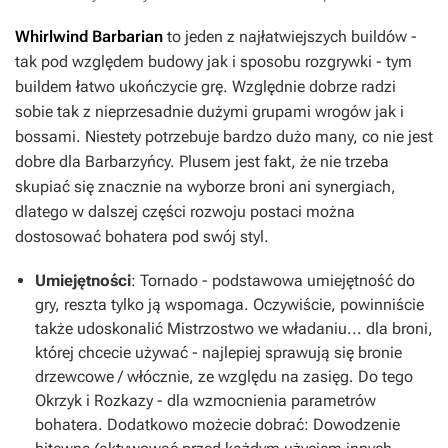
Whirlwind Barbarian
to jeden z najłatwiejszych buildów -
tak pod względem budowy jak i sposobu rozgrywki - tym
buildem łatwo ukończycie grę. Względnie dobrze radzi
sobie tak z nieprzesadnie dużymi grupami wrogów jak i
bossami. Niestety potrzebuje bardzo dużo many, co nie jest
dobre dla Barbarzyńcy. Plusem jest fakt, że nie trzeba
skupiać się znacznie na wyborze broni ani synergiach,
dlatego w dalszej części rozwoju postaci można
dostosować bohatera pod swój styl.
Umiejętności
:
Tornado
- podstawowa umiejętność do
gry, reszta tylko ją wspomaga. Oczywiście, powinniście
także udoskonalić
Mistrzostwo we władaniu
... dla broni,
której chcecie używać -
najlepiej sprawują się bronie
drzewcowe / włócznie, ze względu na zasięg
. Do tego
Okrzyk
i
Rozkazy
- dla wzmocnienia parametrów
bohatera. Dodatkowo możecie dobrać:
Dowodzenie