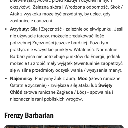
bitewne
(aktywować przed każdym użyciem innych
okrzyków),
Żelazna skóra
i
Wrodzona odporność
.
Skok /
Atak z wyskoku
może być przydatny, by uciec, gdy
zostaniecie osaczeni.
Atrybuty
:
Siła
i
Zręczność
- zależnie od ekwipunku. Jeśli
nie używacie tarczy, możecie zredukować ilość
potrzebnej Zręczności jeszcze bardziej. Poza tym
praktycznie wszystkie punkty w
Witalność
. Normalnie
Barbarzyńca nie potrzebuje punktów do
Energii
, jednak
możecie tu zrobić mały wyjątek (ewentualnie zaopatrzyć
się w silne przedmioty odzyskiwania / wysysania many).
Najemnicy
:
Pustynny Żuk z aurą:
Moc
(
słowo runiczne:
Ostatnie życzenie
) - zwiększa siłę ataku
lub
Święty
Chłód
(
słowa runiczne
Zagłada / Lód) -
spowalnia i
nieznacznie rani pobliskich wrogów
.
Frenzy Barbarian