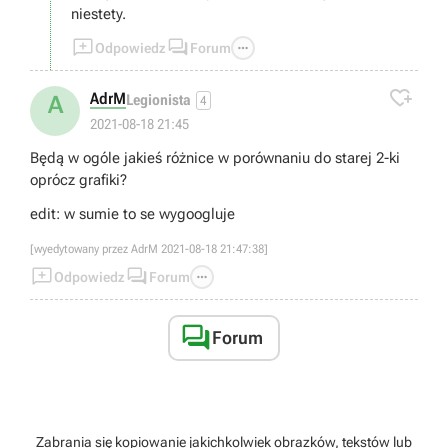
niestety.



Odpowiedz
Forum

AdrM
A
Legionista
4
2021-08-18 21:45
Będą w ogóle jakieś różnice w porównaniu do starej 2-ki
oprócz grafiki?
edit: w sumie to se wygoogluje
[wyedytowany przez AdrM 2021-08-18 21:47:38]



Odpowiedz
Forum

Forum
Zabrania się kopiowanie jakichkolwiek obrazków, tekstów lub