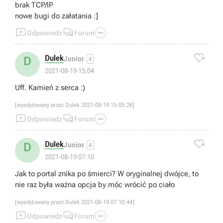
brak TCP/IP
nowe bugi do załatania :]



Odpowiedz
Forum

Dulek
D
Junior
4
2021-08-19 15:04
Uff. Kamień z serca :)
[wyedytowany przez Dulek 2021-08-19 15:05:26]



Odpowiedz
Forum

Dulek
D
Junior
4
2021-08-19 07:10
Jak to portal znika po śmierci? W oryginalnej dwójce, to
nie raz była ważna opcja by móc wrócić po ciało
[wyedytowany przez Dulek 2021-08-19 07:10:44]



Odpowiedz
Forum