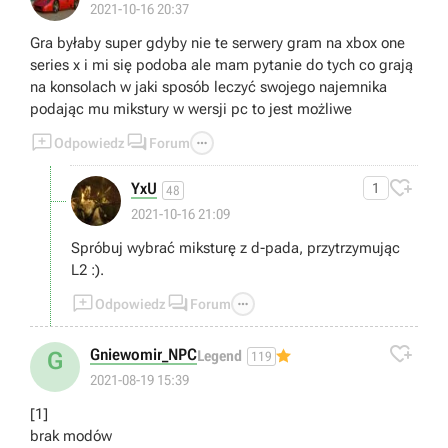
2021-10-16 20:37
Gra byłaby super gdyby nie te serwery gram na xbox one
series x i mi się podoba ale mam pytanie do tych co grają
na konsolach w jaki sposób leczyć swojego najemnika
podając mu mikstury w wersji pc to jest możliwe



Odpowiedz
Forum

YxU
1
48
2021-10-16 21:09
Spróbuj wybrać miksturę z d-pada, przytrzymując
L2 :).



Odpowiedz
Forum

Gniewomir_NPC
G
Legend
119
2021-08-19 15:39
[1]
brak modów