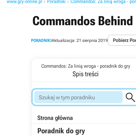
www.gry-online.pl
Poradniki
Commandos: Za linią wroga - por


Commandos Behind E
Pobierz Po
PORADNIKI
Aktualizacja:
21 sierpnia 2019
Commandos: Za linią wroga - poradnik do gry
Spis treści
Strona główna
Poradnik do gry