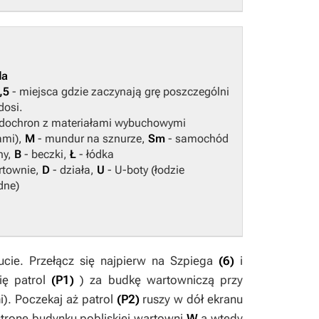
da
,5
- miejsca gdzie zaczynają grę poszczególni
osi.
adochron z materiałami wybuchowymi
ami),
M
- mundur na sznurze,
Sm
- samochód
ny,
B
- beczki,
Ł
- łódka
rtownie,
D
- działa,
U
- U-boty (łodzie
dne)
ucie. Przełącz się najpierw na
Szpiega
(6)
i
ię patrol
(P1)
) za budkę wartowniczą przy
). Poczekaj aż patrol
(P2)
ruszy w dół ekranu
 stronę budynku pobliskiej wartowni
W
a wtedy