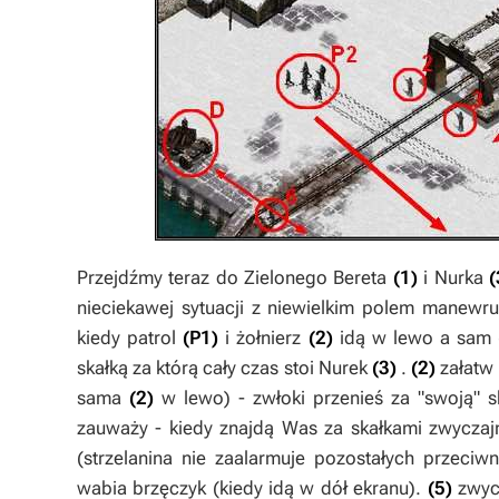
Przejdźmy teraz do
Zielonego Bereta
(1)
i
Nurka
(
nieciekawej sytuacji z niewielkim polem manew
kiedy patrol
(P1)
i żołnierz
(2)
idą w lewo a sam
skałką za którą cały czas stoi
Nurek
(3)
.
(2)
załatw
sama
(2)
w lewo) - zwłoki przenieś za "swoją" 
zauważy - kiedy znajdą Was za skałkami zwyczajn
(strzelanina nie zaalarmuje pozostałych przeciw
wabia brzęczyk (kiedy idą w dół ekranu).
(5)
zwyc