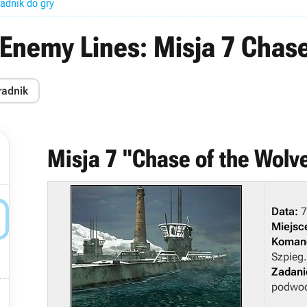
adnik do gry
nemy Lines: Misja 7 Chase
radnik
Misja 7 "Chase of the Wolv

Data:
7
Miejsc
Komand
Szpieg.
Zadani
podwo
