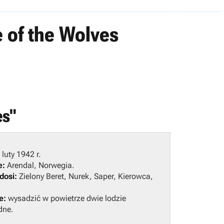
 of the Wolves
es"
 luty 1942 r.
e:
Arendal, Norwegia.
osi:
Zielony Beret, Nurek, Saper, Kierowca,
e:
wysadzić w powietrze dwie lodzie
dne.