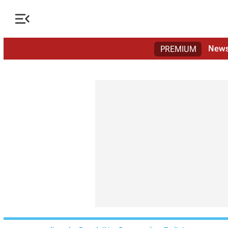

New
PREMIUM