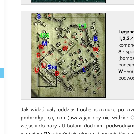
Legen
1,2,3,4
komand
S
- sp
(bomb
pancer
W
- wa
podwo
Jak widać cały oddział trochę rozrzuciło po zrz
podczołgaj się nim (uważając aby nie widział C
wejściu do bazy z U-botami (łodziami podwodnymi
a żołnierz
(1)
odwróci się plecami i zacznie iść w