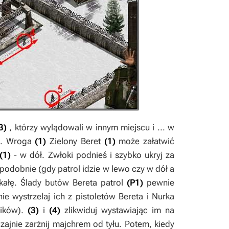
3)
, którzy wylądowali w innym miejscu i ... w
ru. Wroga
(1)
Zielony Beret
(1)
może załatwić
(1)
- w dół. Zwłoki podnieś i szybko ukryj za
 podobnie (gdy patrol idzie w lewo czy w dół a
skałę. Ślady butów Bereta patrol
(P1)
pewnie
ie wystrzelaj ich z pistoletów
Bereta i Nurka
ników).
(3)
i
(4)
zlikwiduj wystawiając im na
zajnie zarżnij majchrem od tyłu. Potem, kiedy