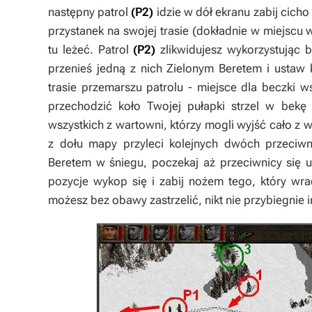
następny patrol
(P2)
idzie w dół ekranu zabij cich
przystanek na swojej trasie (dokładnie w miejscu 
tu leżeć. Patrol
(P2)
zlikwidujesz wykorzystując 
przenieś jedną z nich
Zielonym Beretem
i ustaw 
trasie przemarszu patrolu - miejsce dla beczki 
przechodzić koło Twojej pułapki strzel w bekę z
wszystkich z wartowni, którzy mogli wyjść cało z w
z dołu mapy przyleci kolejnych dwóch przeciwn
Beretem
w śniegu, poczekaj aż przeciwnicy się u
pozycje wykop się i zabij nożem tego, który wr
możesz bez obawy zastrzelić, nikt nie przybiegnie