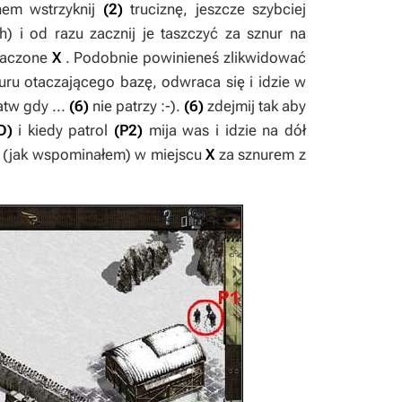
nem wstrzyknij
(2)
truciznę, jeszcze szybciej
) i od razu zacznij je taszczyć za sznur na
naczone
X
. Podobnie powinieneś zlikwidować
uru otaczającego bazę, odwraca się i idzie w
atw gdy ...
(6)
nie patrzy :-).
(6)
zdejmij tak aby
D)
i kiedy patrol
(P2)
mija was i idzie na dół
ać (jak wspominałem) w miejscu
X
za sznurem z