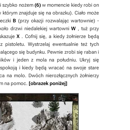
o i szybko nożem
(6)
w momencie kiedy robi on
w którym znajduje się na obrazku). Ciało może
beczki
B
(przy okazji rozwalając wartownie) -
koło drzwi niedalekiej wartowni
W
, tuż przy
wskazuje
X
. Cofnij się, a kiedy żołnierze będą
 pistoletu. Wystrzelaj ewentualnie też tych
alącego się budynku. Pewnie zrobi się raban i
ików i jeden z mola na południu. Ukryj się
spokoją i kiedy będą wracać na swoje stare
aca na molo. Dwóch nierozłącznych żołnierzy
 im na pomoc.
[obrazek poniżej]