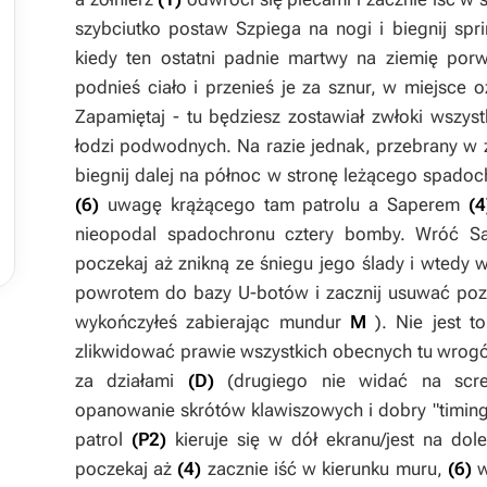
szybciutko postaw
Szpiega
na nogi i biegnij spr
kiedy ten ostatni padnie martwy na ziemię por
podnieś ciało i przenieś je za sznur, w miejsce
Zapamiętaj - tu będziesz zostawiał zwłoki wszystk
łodzi podwodnych. Na razie jednak, przebrany w
biegnij dalej na północ w stronę leżącego spadoc
(6)
uwagę krążącego tam patrolu a
Saperem
(4
nieopodal spadochronu cztery bomby. Wróć
S
poczekaj aż znikną ze śniegu jego ślady i wtedy 
powrotem do bazy U-botów i zacznij usuwać pozo
wykończyłeś zabierając mundur
M
). Nie jest 
zlikwidować prawie wszystkich obecnych tu wrog
za działami
(D)
(drugiego nie widać na scre
opanowanie skrótów klawiszowych i dobry "timing
patrol
(P2)
kieruje się w dół ekranu/jest na dol
poczekaj aż
(4)
zacznie iść w kierunku muru,
(6)
w