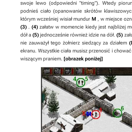
swoje lewo (odpowiedni "timing"). Wtedy pioru
podnieś ciało (opanowanie skrótów klawiszowych
którym wcześniej wisiał mundur
M
, w miejsce oz
(3)
.
(4)
załatw w momencie kiedy jest najbliżej m
dół a
(5)
jednocześnie również idzie na dół.
(5)
zał
nie zauważył tego żołnierz siedzący za działem
(
ekranu. Wszystkie ciała musisz przenosić i chow
wiszącym praniem.
[obrazek poniżej]