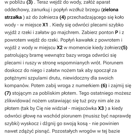
w pobliżu
(3)
. Teraz wejdź do wody, załóż aparat
oddechowy, zanurkuj i popłyń wzdłuż brzegu (
zielona
strzałka
) aż do żołnierza
(4)
przechadzającego się koło
wody - w miejsce
X1
. Kiedy się odwróci plecami szybko
wyjdź z rzeki i załatw go majchrem. Zabierz ponton
P
i z
powrotem wejdź do rzeki. Popłyń kawałek z powrotem i
wyjdź z wody w miejscu
X2
w momencie kiedy żołnierz
(5)
patrolujący bramę wewnątrz bazy wroga odwróci się
plecami i ruszy w stronę wspomnianych wrót. Piorunem
doskocz do niego i załatw nożem tak aby spoczął za
potężnymi szpulami drutu, niewidoczny dla swoich
kompanów. Potem zabij wroga z numerkiem
(6)
i zajmij się
(7)
stojącym za pobliskim płotem. Tego ostatniego możesz
zlikwidować nożem ustawiając się tuż przy nim ale za
płotem (tak by Cię nie widział - miejscówka
X3
) a kiedy
odwróci głowę na wschód piorunem (musisz być naprawdę
szybki) wyskocz i dźgnij go swoją kosą - nie powinien
nawet zdążyć pisnąć. Pozostałych wrogów w tej bazie