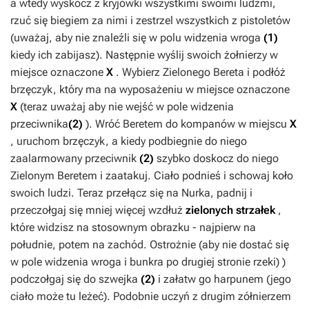
a wtedy wyskocz z kryjówki wszystkimi swoimi ludźmi,
rzuć się biegiem za nimi i zestrzel wszystkich z pistoletów
(uważaj, aby nie znaleźli się w polu widzenia wroga
(1)
kiedy ich zabijasz). Następnie wyślij swoich żołnierzy w
miejsce oznaczone
X
. Wybierz
Zielonego Bereta
i podłóż
brzęczyk, który ma na wyposażeniu w miejsce oznaczone
X
(teraz uważaj aby nie wejść w pole widzenia
przeciwnika
(2)
). Wróć
Beretem
do kompanów w miejscu
X
, uruchom brzęczyk, a kiedy podbiegnie do niego
zaalarmowany przeciwnik
(2)
szybko doskocz do niego
Zielonym Beretem
i zaatakuj. Ciało podnieś i schowaj koło
swoich ludzi. Teraz przełącz się na
Nurka
, padnij i
przeczołgaj się mniej więcej wzdłuż
zielonych strzałek
,
które widzisz na stosownym obrazku - najpierw na
południe, potem na zachód. Ostrożnie (aby nie dostać się
w pole widzenia wroga i bunkra po drugiej stronie rzeki) )
podczołgaj się do szwejka
(2)
i załatw go harpunem (jego
ciało może tu leżeć). Podobnie uczyń z drugim zółnierzem