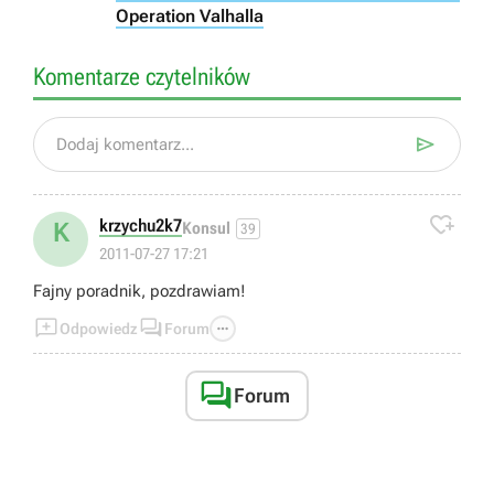
Operation Valhalla
Komentarze czytelników

Dodaj komentarz...

krzychu2k7
K
Konsul
39
2011-07-27 17:21
Fajny poradnik, pozdrawiam!



Odpowiedz
Forum

Forum