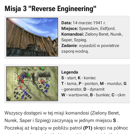
Misja 3 "Reverse Engineering"
Data:
14 marzec 1941 r.
Miejsce:
Sysendam, Eidfjord.
Komandosi:
Zielony Beret, Nurek,
Saper, Szpieg.
Zadanie
: wysadzić w powietrze
zaporę wodną.
Legenda
S
- start,
K
- koniec
T
- tama,
P
- ponton,
M
- mundur,
G
- generator,
D
- dynamit
W
- wartownie,
B
- bunkier,
C
- ckm
Wszyscy dostępni w tej misji komandosi (
Zielony Beret
,
Nurek
,
Saper
i
Szpieg
) zaczynają w jednym miejscu
S
.
Poczekaj aż krążący w pobliżu patrol
(P1)
skręci na północ