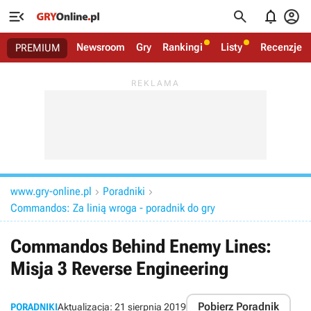




Newsroom
Gry
Rankingi
Listy
Recenzje
PREMIUM
www.gry-online.pl
Poradniki


Commandos: Za linią wroga - poradnik do gry
Commandos Behind Enemy Lines:
Misja 3 Reverse Engineering
Pobierz Poradnik
PORADNIKI
Aktualizacja:
21 sierpnia 2019