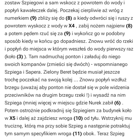
zostaw
Szpiegowi
a sam wskocz z powrotem do wody i
popłyń kawałeczek dalej. Poczekaj cierpliwie aż wróg z
numerkiem
(9)
zbliży się do
(8)
a kiedy odwróci się i ruszy z
powrotem wyskocz z wody w
X4
, zabij nożem najpierw
(8)
a potem pędem rzuć się za
(9)
i wykończ go w podobny
sposób kiedy w końcu go dopadniesz. Znowu wróć do rzeki
i popłyń do miejsca w którym weszłeś do wody pierwszy raz
(koło
(3)
). Tam nadmuchaj ponton i załaduj do niego
swoich kompanów (zmieści się dwóch) - wspomnianego
Szpiega
i
Sapera
.
Zielony Beret
będzie musiał jeszcze
trochę poczekać na swoją kolej ... Znowu popłyń wzdłuż
brzegu (uważaj aby ponton nie dostał się w pole widzenia
przeciwników na drugim brzegu rzeki !) i wysadź na nim
Szpiega
(mniej więcej w miejscu gdzie
Nurek
zabił
(6)
.
Potem ostrożnie podkradnij się
Szpiegiem
za budynek koło
w
X5
i dalej aż zajdziesz wroga
(10)
od tyłu. Wstrzyknij mu
truciznę, którą ma przy sobie
Szpieg
a następnie potraktuj
tym samym specyfikiem wroga
(11)
obok. Teraz
Szpieg