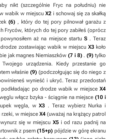
y nikt (szczególnie Fryc na południu) nie
w wabik w miejscu
X2
i schowaj się za skałką
szek
(6)
, który do tej pory pilnował garażu z
ich Fryców, których do tej pory zabiłeś (oprócz
e powynosiłem aż na miejsce startu
S
. Teraz
 drodze zostawiając wabik w miejscu
X3
koło
iebie jak magnes Niemiaszków
(7 i 8)
.
(9)
tylko
Twojego urządzenia. Kiedy przestanie go
otem właśnie
(9)
(podczołgując się do niego z
owinieneś wynieść i ukryć. Teraz przedostań
 podkładając po drodze wabik w miejsce
X4
 węglu włącz bzyka - ściągnie na miejsce
(10 i
 kupek węgla, w
X3
. Teraz wybierz
Nurka
i
 rzeki, w miejsce
X4
(uważaj na krążący patrol
 wynurz się w miejscu
X5
i od razu padnij na
artownik z psem
(15+p)
pójdzie w górę ekranu