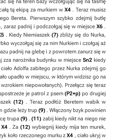
ać się na teren bazy wczołgując się na taśmę
 całą tą ekipą za murkiem w
X4
. Teraz musisz
nego Bereta
. Pierwszym szybko zdejmij butlę
, zaraz padnij i podczołgaj się w miejsce
X6
.
X5
. Kiedy Niemiaszek
(7)
zbliży się do Nurka,
ybko wyczołgaj się za nim
Nurkiem
i czołgaj aż
razu padnij na glebę i z powrotem zanurz się w
j zza narożnika budynku w miejsce
Sn2
kiedy
 ciało Adolfa zabitego przez
Nurka
zdejmij go
iało upadło w miejscu, w którym widzisz go na
 wzrokiem niepowołanych). Przełącz się teraz
spostrzeże je patrol z psem
(P2+p)
po drugiej
iaszek
(12)
. Teraz podłóż
Beretem
wabik w
m gdzie leży trup
(9)
. Włączony bzyk powinien
licę trupa
(9)
.
(11)
zabij kiedy nikt na niego nie
e
X4
. Za
(12)
wybiegnij kiedy mija ten murek,
zyk koło rzeczonego murku z
X4
, ciało ukryj w