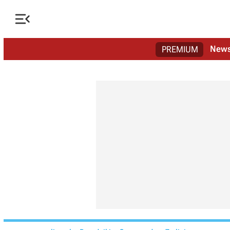

New
PREMIUM