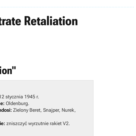
ate Retaliation
ion"
2 stycznia 1945 r.
e:
Oldenburg.
dosi:
Zielony Beret, Snajper, Nurek,
ie:
zniszczyć wyrzutnie rakiet V2.