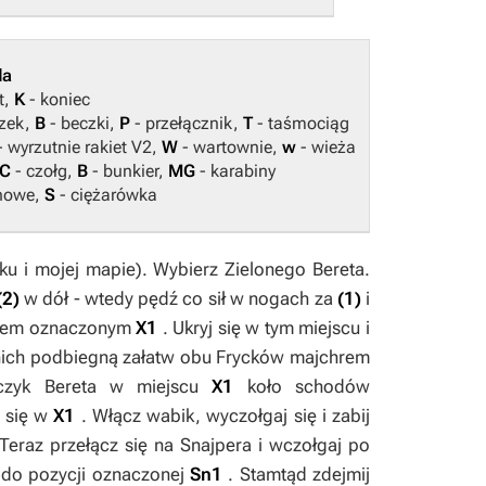
da
rt,
K
- koniec
zek,
B
- beczki,
P
- przełącznik,
T
- taśmociąg
- wyrzutnie rakiet V2,
W
- wartownie,
w
- wieża
C
- czołg,
B
- bunkier,
MG
- karabiny
nowe,
S
- ciężarówka
ku i mojej mapie). Wybierz
Zielonego Bereta
.
(2)
w dół - wtedy pędź co sił w nogach za
(1)
i
jscem oznaczonym
X1
. Ukryj się w tym miejscu i
 nich podbiegną załatw obu Frycków majchrem
ęczyk
Bereta
w miejscu
X1
koło schodów
 się w
X1
. Włącz wabik, wyczołgaj się i zabij
 Teraz przełącz się na
Snajpera
i wczołgaj po
 do pozycji oznaczonej
Sn1
. Stamtąd zdejmij