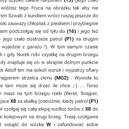
Wtedy szybko załatw harpunem
(13)
(jego ciało
widzisz tego Fryca na obrazku tak aby nie
anim Szwab z kundlem wróci ruszaj jeszcze do
łoki zauważy chłoptaś z pieskiem i przybiegnie
otem podczołgaj się od tyłu do
(16)
i jego też
 - jego ciało dostrzeże patrol
(P1)
na drugim
wyjedzie z garażu !). W tym samym czasie
h i gdy
Nurek
robi czystkę na drugim brzegu
dy znajduje się on w skrajnie dolnym punkcie
 że Adolf ten ma sokoli wzrok i wypatrzy ofiary
najperem
strzelca ckmu
(MG2)
. Wywoła to
le tam może się drzeć ile chce ;-) ... Teraz
h masz na tym brzegu rzeki (
Beret, Snajper,
ejsce
X8
za skałką (ostrożnie, kiedy patrol
(P1)
ół czołgaj się całą ekipą wzdłuż torów z
X8
do
em kolejowym na drugi brzeg. Trasę czołgania
eż wsiąść do wózka
W
i zafundować sobie