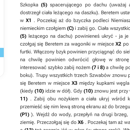
Szkopka
(5)
spacerującego po dachu (uważaj ab
dostrzegł ciała leżącego na daszku).
Beretem
usta
w
X1
. Poczekaj aż do bzyczka podleci Niemia
niemieckim czołgiem
(C)
i zabij go. Ciała wszystk
(5)
leżącego na dachu) powinieneś ukryć - ja j
czołgaj się
Beretem
za wagoniki w miejsce
X2
po
furtki. Włączony bzyk powinien przyciągnąć do s
na chwilę powinien odwrócić głowę w stronę 
interesować szybko zabij nożem
(7 i 8)
a chwilę p
boku). Trupy wszystkich trzech Szwabów znowu p
się
Beretem
w miejsce
X3
między kupkami węgla
(kiedy
(10)
idzie w dół). Gdy
(10)
znowu jest przy
11)
. Zabij obu nożykiem a ciała ukryj wśród
przemieść się nim lewą stroną ekranu aż do brzegu
(P1)
). Wejdź do wody, przepłyń na drugi brzeg,
ziemię. Przeczołgaj się do
X6
. Poczekaj tam aż w