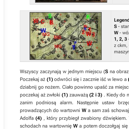
Legen
S
- sta
W
- wó
1, 2, 3
z ckm,
maszy
Wszyscy zaczynają w jednym miejscu (
S
na obraz
Poczekaj aż
(1)
odwróci się i zacznie iść w lewo a
dziabnij go nożem. Ciało powinno upaść za mie
poczekaj aż zwłoki
(1)
zauważą
(2 i 3)
. Kiedy do
zanim podniosą alarm. Następnie ustaw brz
prowadzących do wartowni
W
a sam zaś schowaj
Adolfa
(4)
, który przybiegł zwabiony dźwiękiem.
schodach na wartownię
W
a potem doczołgaj się