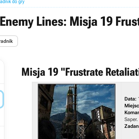
adnik do gry
emy Lines: Misja 19 Frustr
radnik
Misja 19 "Frustrate Retaliat

Data:
1
Miejsc
Koman
Saper.
Zadan
