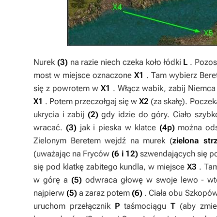
Nurek
(3)
na razie niech czeka koło łódki
L
. Pozos
most w miejsce oznaczone
X1
. Tam wybierz
Bere
się z powrotem w
X1
. Włącz wabik, zabij Niemc
X1
. Potem przeczołgaj się w
X2
(za skałę). Poczek
ukrycia i zabij
(2)
gdy idzie do góry. Ciało szyb
wracać.
(3)
jak i pieska w klatce
(4p)
można ods
Zielonym Beretem
wejdź na murek (
zielona str
(uważając na Fryców
(6 i 12)
szwendających się po
się pod klatkę zabitego kundla, w miejsce
X3
. Ta
w górę a
(5)
odwraca głowę w swoje lewo - wt
najpierw
(5)
a zaraz potem
(6)
. Ciała obu Szkopó
uruchom przełącznik
P
taśmociągu
T
(aby zmie