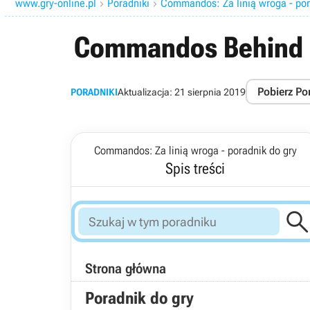
www.gry-online.pl
Poradniki
Commandos: Za linią wroga - por


Commandos Behind En
Pobierz Po
PORADNIKI
Aktualizacja:
21 sierpnia 2019
Commandos: Za linią wroga - poradnik do gry
Spis treści
Strona główna
Poradnik do gry