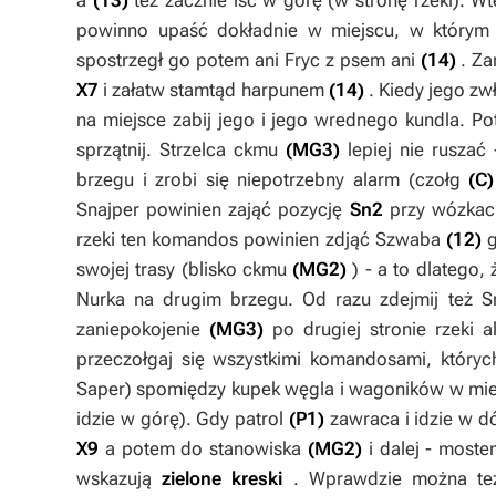
a
(13)
też zacznie iść w górę (w stronę rzeki). 
powinno upaść dokładnie w miejscu, w którym 
spostrzegł go potem ani Fryc z psem ani
(14)
. Z
X7
i załatw stamtąd harpunem
(14)
. Kiedy jego zw
na miejsce zabij jego i jego wrednego kundla. P
sprzątnij. Strzelca ckmu
(MG3)
lepiej nie ruszać
brzegu i zrobi się niepotrzebny alarm (czołg
(C)
Snajper
powinien zająć pozycję
Sn2
przy wózkac
rzeki ten komandos powinien zdjąć Szwaba
(12)
g
swojej trasy (blisko ckmu
(MG2)
) - a to dlatego,
Nurka
na drugim brzegu. Od razu zdejmij też
S
zaniepokojenie
(MG3)
po drugiej stronie rzeki a
przeczołgaj się wszystkimi komandosami, któryc
Saper
) spomiędzy kupek węgla i wagoników w mi
idzie w górę). Gdy patrol
(P1)
zawraca i idzie w d
X9
a potem do stanowiska
(MG2)
i dalej - most
wskazują
zielone kreski
. Wprawdzie można t