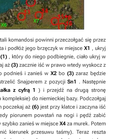
tali komandosi powinni przeczołgać się przez
ta
i podłóż jego brzęczyk w miejsce
X1
, ukryj
a
(1)
, który do niego podbiegnie, ciało ukryj w
aj aż
(3)
zacznie iść w prawo wtedy wyskocz z
ko podnieś i zanieś w
X2
bo
(3)
zaraz będzie
trzelić
Snajperem
z pozycji
Sn1
. Następnie
załka z cyfrą 1
) i przejdź na drugą stronę
 kompleksie) do niemieckiej bazy. Podczołgaj
m poczekaj aż
(6)
jest przy klatce i zaczyna iść
edy piorunem powstań na nogi i pędź zabić
w szybko zanieś w miejsce
X4
za murek. Potem
nić kierunek przesuwu taśmy). Teraz reszta