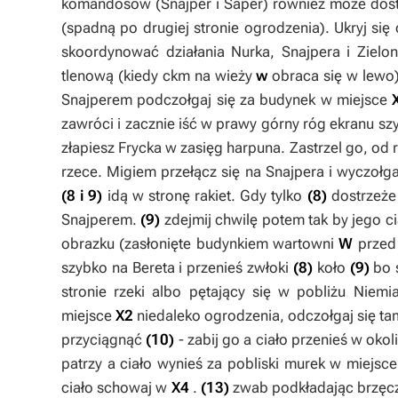
komandosów (
Snajper i Saper
) również może dost
(spadną po drugiej stronie ogrodzenia). Ukryj się
skoordynować działania
Nurka, Snajpera i Zielo
tlenową (kiedy ckm na wieży
w
obraca się w lewo)
Snajperem
podczołgaj się za budynek w miejsce
zawróci i zacznie iść w prawy górny róg ekranu sz
złapiesz Frycka w zasięg harpuna. Zastrzel go, od 
rzece. Migiem przełącz się na
Snajpera
i wyczołga
(8 i 9)
idą w stronę rakiet. Gdy tylko
(8)
dostrzeże
Snajperem
.
(9)
zdejmij chwilę potem tak by jego c
obrazku (zasłonięte budynkiem wartowni
W
przed
szybko na
Bereta
i przenieś zwłoki
(8)
koło
(9)
bo 
stronie rzeki albo pętający się w pobliżu Niem
miejsce
X2
niedaleko ogrodzenia, odczołgaj się ta
przyciągnąć
(10)
- zabij go a ciało przenieś w oko
patrzy a ciało wynieś za pobliski murek w miejsc
ciało schowaj w
X4
.
(13)
zwab podkładając brzęc