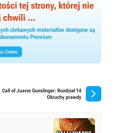
ści tej strony, której nie
 chwili ...
 innych ciekawych materiałów dostępne są
y Abonamentu Premium
a Ciebie

Call of Juarez Gunslinger: Rozdział 14
Okruchy prawdy