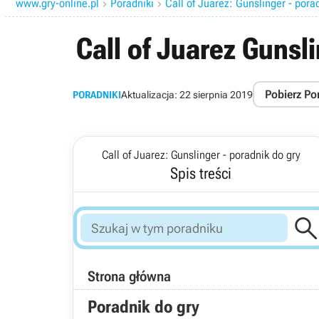
www.gry-online.pl
Poradniki
Call of Juarez: Gunslinger - pora


Call of Juarez Gunsl
Pobierz Po
PORADNIKI
Aktualizacja:
22 sierpnia 2019
Call of Juarez: Gunslinger - poradnik do gry
Spis treści
Strona główna
Poradnik do gry