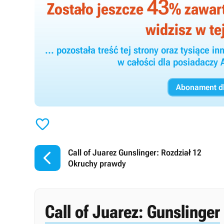
43
Zostało jeszcze
% zawarto
widzisz w tej
... pozostała treść tej strony oraz tysiące
w całości dla posiadacz
Abonament dl


Call of Juarez Gunslinger: Rozdział 12
Okruchy prawdy
Call of Juarez: Gunslinger