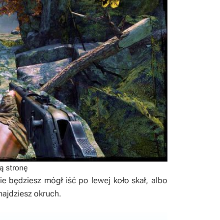
ą stronę
 będziesz mógł iść po lewej koło skał, albo
najdziesz okruch.