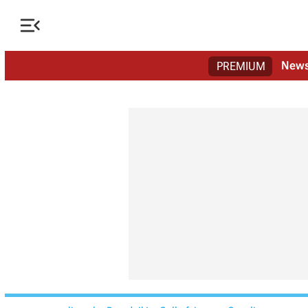

New
PREMIUM