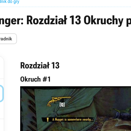
dnik do gry
inger: Rozdział 13 Okruchy
radnik
Rozdział 13
Okruch #1

