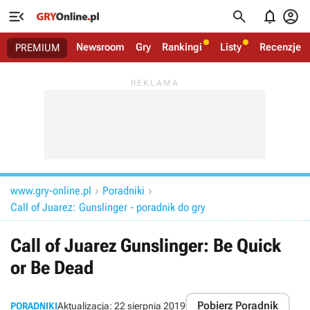




Newsroom
Gry
Rankingi
Listy
Recenzje
PREMIUM
www.gry-online.pl
Poradniki


Call of Juarez: Gunslinger - poradnik do gry
Call of Juarez Gunslinger: Be Quick
or Be Dead
Pobierz Poradnik
PORADNIKI
Aktualizacja:
22 sierpnia 2019