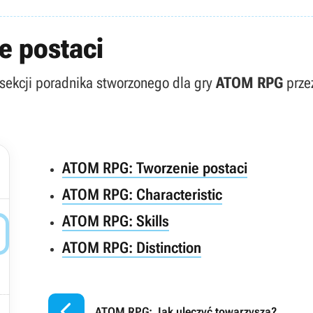
e postaci
 sekcji poradnika stworzonego dla gry
ATOM RPG
przez
ATOM RPG: Tworzenie postaci
ATOM RPG: Characteristic
ATOM RPG: Skills

ATOM RPG: Distinction


ATOM RPG: Jak uleczyć towarzysza?