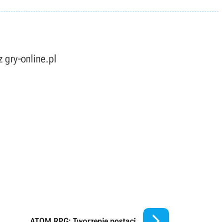
 gry-online.pl

ATOM RPG: Tworzenie postaci