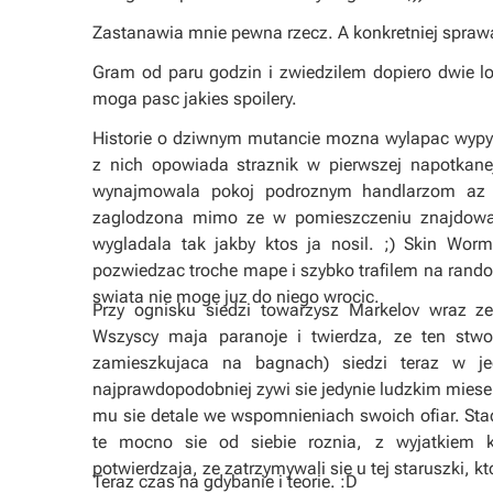
Zastanawia mnie pewna rzecz. A konkretniej sprawa
Gram od paru godzin i zwiedzilem dopiero dwie l
moga pasc jakies spoilery.
Historie o dziwnym mutancie mozna wylapac wypyt
z nich opowiada straznik w pierwszej napotkanej 
wynajmowala pokoj podroznym handlarzom az 
zaglodzona mimo ze w pomieszczeniu znajdowaly
wygladala tak jakby ktos ja nosil. ;) Skin Wor
pozwiedzac troche mape i szybko trafilem na ran
swiata nie moge juz do niego wrocic.
Przy ognisku siedzi towarzysz Markelov wraz z
Wszyscy maja paranoje i twierdza, ze ten stwor
zamieszkujaca na bagnach) siedzi teraz w j
najprawdopodobniej zywi sie jedynie ludzkim miese
mu sie detale we wspomnieniach swoich ofiar. St
te mocno sie od siebie roznia, z wyjatkiem 
potwierdzaja, ze zatrzymywali sie u tej staruszki, 
Teraz czas na gdybanie i teorie. :D