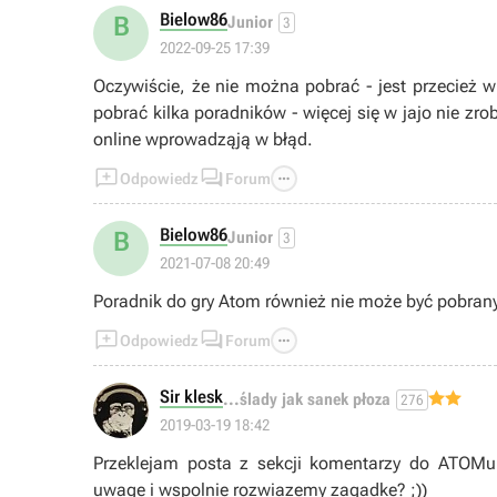
Bielow86
B
Junior
3
2022-09-25 17:39
Oczywiście, że nie można pobrać - jest przecież 
pobrać kilka poradników - więcej się w jajo nie zrob
online wprowadząją w błąd.



Odpowiedz
Forum
Bielow86
B
Junior
3
2021-07-08 20:49
Poradnik do gry Atom również nie może być pobran



Odpowiedz
Forum
Sir klesk
...ślady jak sanek płoza
276
2019-03-19 18:42
Przeklejam posta z sekcji komentarzy do ATOMu 
uwage i wspolnie rozwiazemy zagadke? ;))