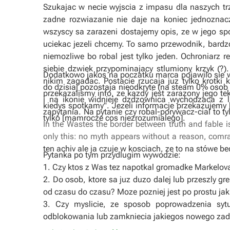
Szukajac w necie wyjscia z impasu dla naszych t
zadne rozwiazanie nie daje na koniec jednoznac
wszyscy sa zarazeni dostajemy opis, ze w jego sp
uciekac jezeli chcemy. To samo przewodnik, bardzo 
niemozliwe bo robal jest tylko jeden. Ochroniarz 
siebie dzwiek przypominajacy stlumiony krzyk (?
Dodatkowo jakos na poczatku marca pojawilo sie w
nikim zagadac. Postacie rzucaja juz tylko krotki k
do dzisiaj pozostaja nieodkryte (na steam 0% osob 
przekazalismy info, ze kazdy jest zarazony jego t
i na ikonie widnieje dzdzownica wychodzaca z l
kiedys spotkamy". Jezeli informacje przekazujemy 
zapytania. Na pytanie czy robal-porywacz-cial to ty
tylko [mamrocze cos niezrozumialego].
In the Wastes the border between truth and fable 
only this: no myth appears without a reason, comra
ten achiv ale ja czuje w kosciach, ze to na stówe 
Pytanka po tym przydlugim wywodzie:
1. Czy ktos z Was tez napotkal gromadke Markelova? 
2. Do osob, ktore sa juz duzo dalej lub przeszly g
od czasu do czasu? Moze pozniej jest po prostu jak
3. Czy myslicie, ze sposob poprowadzenia syt
odblokowania lub zamkniecia jakiegos nowego zad