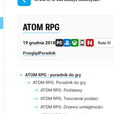


ATOM RPG
19 grudnia 2018
Rate It!
Przegląd
Poradnik

ATOM RPG - poradnik do gry

ATOM RPG: Poradnik do gry

ATOM RPG: Podstawy
ATOM RPG: Tworzenie postaci

ATOM RPG: Drzewo umiejętności