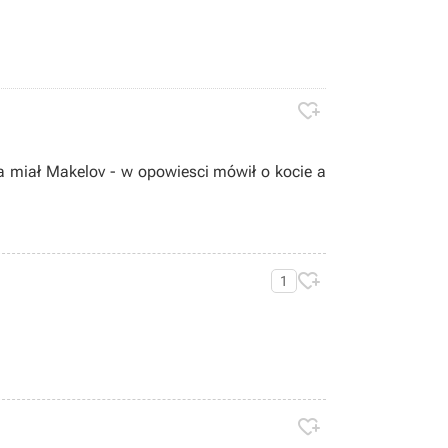

a miał Makelov - w opowiesci mówił o kocie a

1
