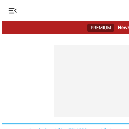

New
PREMIUM