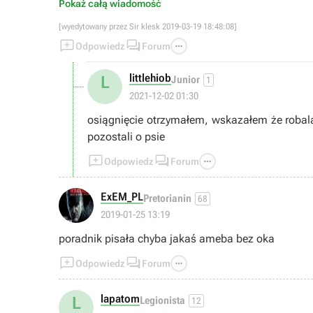
Pokaż całą wiadomość
[wyedytowany przez Sir klesk 2019-03-19 18:48:08]



Odpowiedz
Forum
littlehiob
L
Junior
1
2021-12-02 01:30
osiągnięcie otrzymałem, wskazałem że robal
pozostali o psie



Odpowiedz
Forum
ExEM_PL
Pretorianin
68
2019-01-25 13:19
poradnik pisała chyba jakaś ameba bez oka



Odpowiedz
Forum
lapatom
L
Legionista
12