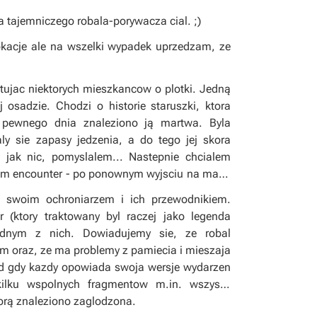
 tajemniczego robala-porywacza cial. ;)
okacje ale na wszelki wypadek uprzedzam, ze
ujac niektorych mieszkancow o plotki. Jedną
osadzie. Chodzi o historie staruszki, ktora
pewnego dnia znaleziono ją martwa. Byla
 sie zapasy jedzenia, a do tego jej skora
m jak nic, pomyslalem... Nastepnie chcialem
dom encounter - po ponownym wyjsciu na mape
e swoim ochroniarzem i ich przewodnikiem.
 (ktory traktowany byl raczej jako legenda
ednym z nich. Dowiadujemy sie, ze robal
m oraz, ze ma problemy z pamiecia i mieszaja
ad gdy kazdy opowiada swoja wersje wydarzen
kilku wspolnych fragmentow m.in. wszyscy
ktorą znaleziono zaglodzona.