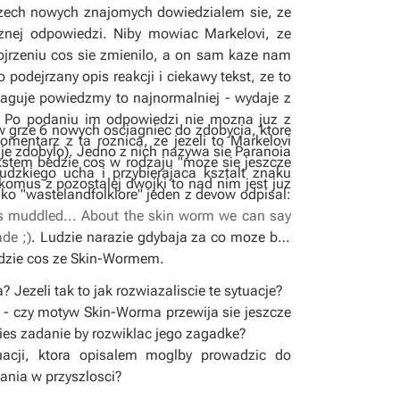
rzech nowych znajomych dowiedzialem sie, ze
znej odpowiedzi. Niby mowiac Markelovi, ze
ojrzeniu cos sie zmienilo, a on sam kaze nam
podejrzany opis reakcji i ciekawy tekst, ze to
reaguje powiedzmy to najnormalniej - wydaje z
). Po podaniu im odpowiedzi nie mozna juz z
 grze 6 nowych osciagniec do zdobycia, ktore
omentarz z ta roznica, ze jezeli to Markelovi
je zdobylo). Jedno z nich nazywa sie Paranoia
ekstem bedzie cos w rodzaju "moze sie jeszcze
udzkiego ucha i przybierajaca ksztalt znaku
komus z pozostalej dwojki to nad nim jest juz
lko "wastelandfolklore" jeden z devow odpisal:
is muddled... About the skin worm we can say
de ;)
. Ludzie narazie gdybaja za co moze byc
bedzie cos ze Skin-Wormem.
Jezeli tak to jak rozwiazaliscie te sytuacje?
re - czy motyw Skin-Worma przewija sie jeszcze
ies zadanie by rozwiklac jego zagadke?
uacji, ktora opisalem moglby prowadzic do
ania w przyszlosci?