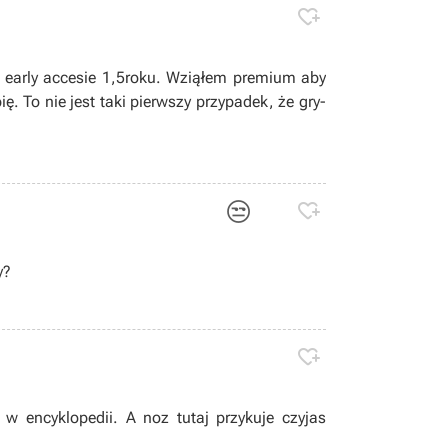

w early accesie 1,5roku. Wziąłem premium aby
ię. To nie jest taki pierwszy przypadek, że gry-
😒

y?

w encyklopedii. A noz tutaj przykuje czyjas