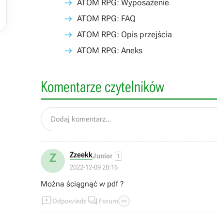

ATOM RPG: Wyposażenie
ATOM RPG: FAQ
ATOM RPG: Opis przejścia
ATOM RPG: Aneks
Komentarze czytelników
Dodaj komentarz...
Zzeekk
Z
Junior
1
2022-12-09 20:16
Można ściągnąć w pdf ?



Odpowiedz
Forum