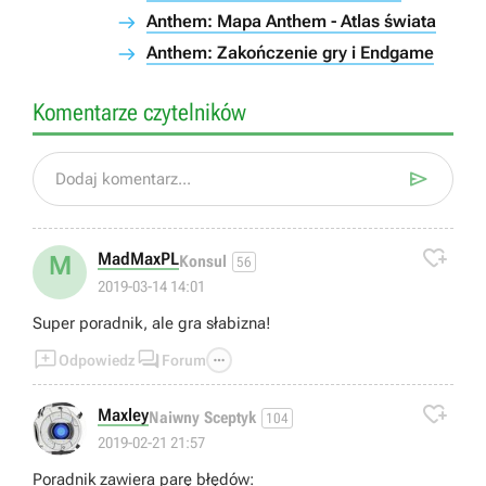
Anthem: Mapa Anthem - Atlas świata
Anthem: Zakończenie gry i Endgame
Komentarze czytelników

Dodaj komentarz...

MadMaxPL
M
Konsul
56
2019-03-14 14:01
Super poradnik, ale gra słabizna!



Odpowiedz
Forum

Maxley
Naiwny Sceptyk
104
2019-02-21 21:57
Poradnik zawiera parę błędów: