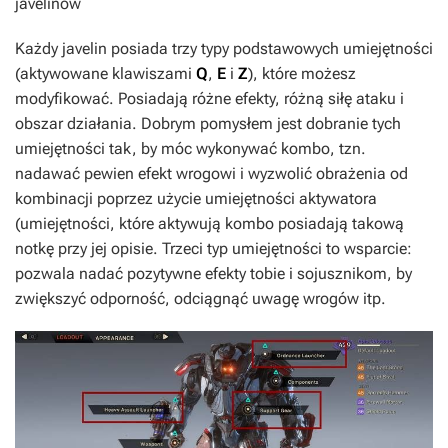
javelinów
Każdy javelin posiada trzy typy podstawowych umiejętności
(aktywowane klawiszami
Q
,
E
i
Z
), które możesz
modyfikować. Posiadają różne efekty, różną siłę ataku i
obszar działania. Dobrym pomysłem jest dobranie tych
umiejętności tak, by móc wykonywać kombo, tzn.
nadawać pewien efekt wrogowi i wyzwolić obrażenia od
kombinacji poprzez użycie umiejętności
aktywatora
(umiejętności, które aktywują kombo posiadają takową
notkę przy jej opisie. Trzeci typ umiejętności to wsparcie:
pozwala nadać pozytywne efekty tobie i sojusznikom, by
zwiększyć odporność, odciągnąć uwagę wrogów itp.