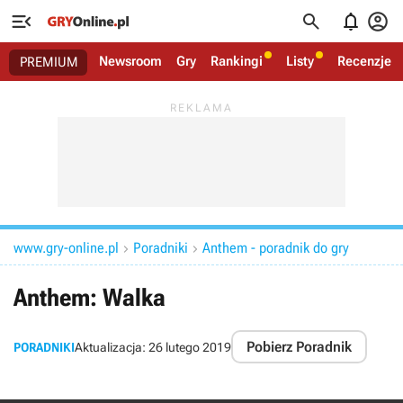




Newsroom
Gry
Rankingi
Listy
Recenzje
PREMIUM
www.gry-online.pl
Poradniki
Anthem - poradnik do gry


Anthem: Walka
Pobierz Poradnik
PORADNIKI
Aktualizacja:
26 lutego 2019