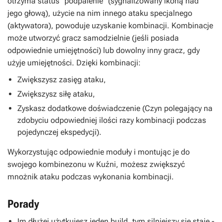
otrzyma status "podpalenie" (sygnalizowany ikoną nad
jego głową), użycie na nim innego ataku specjalnego
(aktywatora), powoduje uzyskanie kombinacji. Kombinacje
może utworzyć gracz samodzielnie (jeśli posiada
odpowiednie umiejętności) lub dowolny inny gracz, gdy
użyje umiejętności. Dzięki kombinacji:
Zwiększysz zasięg ataku,
Zwiększysz siłę ataku,
Zyskasz dodatkowe doświadczenie (Czyn polegający na
zdobyciu odpowiedniej ilości razy kombinacji podczas
pojedynczej ekspedycji).
Wykorzystując odpowiednie moduły i montując je do
swojego kombinezonu w Kuźni, możesz zwiększyć
mnożnik ataku podczas wykonania kombinacji.
Porady
Im dłużej użytkujesz jeden build, tym silniejszy się staje -