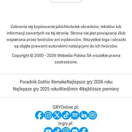
------------------------------------------------------
w części "Nie musisz spotkać się z każdym NPC-em"
pośrodku jest słowo wjako.
-------------------------------------------------------
Zabrania się kopiowanie jakichkolwiek obrazków, tekstów lub
w sekcji Awansowanie na wyższy poziom zdanie "W
informacji zawartych na tej stronie. Strona nie jest powiązana i/lub
Anthem główny bohater obecny jest pełnoprawny system
wspierana przez twórców ani wydawców. Wszystkie loga i obrazki
rozwoju postaci." chyba nie potrzebnie zawiera frazę
są objęte prawami autorskimi należącymi do ich twórców.
"główny bohater"
Copyright © 2000 - 2026 Webedia Polska SA wszelkie prawa
-------------------------------------------------------
zastrzeżone.
w części poziom 10 przed "to" brakuje przecinka
-------------------------------------------------------
w sekcji Stymulanty w części "Jak pozyskiwać
Poradnik Gothic Remake
Najlepsze gry 2026 roku
stymulanty?" pod koniec zdania "Shield Sigil - Zwiększa
Najlepsze gry 2025 roku
Wiedźmin 4
Najbliższe premiery
on o 10% wytrzymałość tarczy oraz przyśpiesza o 10% jaj
regenerację." powinno być słowo jej zamiast jaj.
-------------------------------------------------------
GRYOnline.pl:
w sekcji Combo w części "Jakie znaczenie mają ataki
combo?" zdanie "Jest to bardzo przydatne zawsze wtedy
prowadzisz walki z większymi grupami przeciwników." nie
tvgry.pl:
zawiera zaimka gdy. Proszę pamiętać również o przecinku.