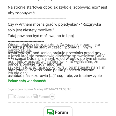
Na stronie startowej obok jak szybciej zdobywać exp? jest
Aby zdobuywać
---------------------------------------------
Czy w Anthem można grać w pojedynkę? - "Rozgrywka
solo jest niestety możliwe."
Tutaj powinno być możliwa, bo to l.poj
----------------------------
Więcej błędów nie znalazłem. Za wszystkie pominięte
W sekcji prady na start w części "pomagaj innym
bardzo żałuje.
towarzyszom" pod koniec brakuje przecinka przed gdy.
A jeżeli ktoś się zastanawia dlaczego sprawdziłem CAŁY
A w części Oddalaj się szybko od wrogów po tym stracisz
poradnik w poszukiwaniu literówek, to wyjaśniam, że
pancerz brakuje "gdy" albo "jak"
szukałem tu inspiracji do konkursu, bo materiały na YT mi
oraz zdanie "Wyczerpanie paska pancerza zacznie
ich nie dały.
osłabiać pasek zdrowia [...]" sugeruje, że tracimy życie
Pokaż całą wiadomość
właśnie przez brak pancerza, a przecież brak pancerza
jedynie naraża na ubytki w zdrowiu.
[wyedytowany przez Maxley 2019-02-21 21:58:34]
-------------------------------------------------------



Odpowiedz
Forum
W części "Nie zapominaj o podnoszeniu odnajdywanego
lootu" w zdaniu "[...]np. po tym jak zabijesz jakiegoś
przeciwnika albo gdy odnajdziesz i otworzysz[...]" brakuje

Forum
przecinka przed gdy.