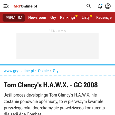




Newsroom
Gry
Rankingi
Listy
Recenzje
PREMIUM
www.gry-online.pl
Opinie
Gry


Tom Clancy's H.A.W.X. - GC 2008
Jeśli proces developingu Tom Clancy's H.A.W.X. nie
zostanie ponownie opóźniony, to w pierwszym kwartale
przyszłego roku doczekamy się prawdziwego konkurenta
dla serii Ace Combat.