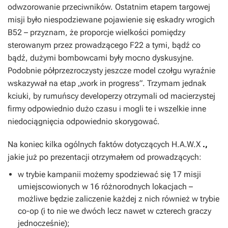
odwzorowanie przeciwników. Ostatnim etapem targowej
misji było niespodziewane pojawienie się eskadry wrogich
B52 – przyznam, że proporcje wielkości pomiędzy
sterowanym przez prowadzącego F22 a tymi, bądź co
bądź, dużymi bombowcami były mocno dyskusyjne.
Podobnie półprzezroczysty jeszcze model czołgu wyraźnie
wskazywał na etap „work in progress”. Trzymam jednak
kciuki, by rumuńscy developerzy otrzymali od macierzystej
firmy odpowiednio dużo czasu i mogli te i wszelkie inne
niedociągnięcia odpowiednio skorygować.
Na koniec kilka ogólnych faktów dotyczących
H.A.W.X
.,
jakie już po prezentacji otrzymałem od prowadzących:
w trybie kampanii możemy spodziewać się 17 misji
umiejscowionych w 16 różnorodnych lokacjach –
możliwe będzie zaliczenie każdej z nich również w trybie
co-op (i to nie we dwóch lecz nawet w czterech graczy
jednocześnie);