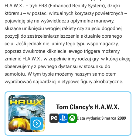
H.A.W.X
.
– tryb
ERS
(
Enhanced Reality System
), dzięki
któremu – w postaci wirtualnych korytarzy powietrznych –
pojawiają się na wyświetlaczu optymalne manewry,
służące uniknięciu wrogiej rakiety czy zajęciu dogodnej
pozycji do zestrzelenia/zniszczenia aktualnie obranego
celu. Jeśli jednak nie lubimy tego typu wspomagaczy,
poprzez dwukrotne klikniecie lewego triggera możemy
zmienić
H.A.W.X
.
w zupełnie inny rodzaj gry, w której akcję
obserwujemy z pewnego dystansu w stosunku do
samolotu. W tym trybie możemy naszym samolotem
wypróbować najbardziej nietypowe figury akrobatyczne.
Tom Clancy's H.A.W.X.
Data wydania:
3 marca 2009
