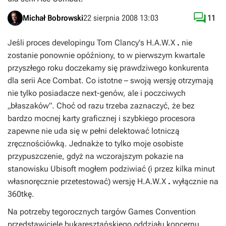

Michał Bobrowski
22 sierpnia 2008 13:03
11
Jeśli proces developingu
Tom Clancy's H.A.W.X
.
nie
zostanie ponownie opóźniony, to w pierwszym kwartale
przyszłego roku doczekamy się prawdziwego konkurenta
dla serii
Ace Combat
. Co istotne – swoją wersję otrzymają
nie tylko posiadacze next-genów, ale i poczciwych
„błaszaków”. Choć od razu trzeba zaznaczyć, że bez
bardzo mocnej karty graficznej i szybkiego procesora
zapewne nie uda się w pełni delektować lotniczą
zręcznościówką. Jednakże to tylko moje osobiste
przypuszczenie, gdyż na wczorajszym pokazie na
stanowisku Ubisoft mogłem podziwiać (i przez kilka minut
własnoręcznie przetestować) wersję
H.A.W.X
.
wyłącznie na
360tkę.
Na potrzeby tegorocznych targów
Games Convention
przedstawiciele bukaresztańskiego oddziału koncernu