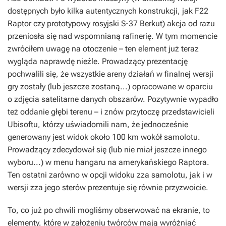
dostępnych było kilka autentycznych konstrukcji, jak F22
Raptor czy prototypowy rosyjski S-37 Berkut) akcja od razu
przeniosła się nad wspomnianą rafinerię. W tym momencie
zwróciłem uwagę na otoczenie – ten element już teraz
wygląda naprawdę nieźle. Prowadzący prezentację
pochwalili się, że wszystkie areny działań w finalnej wersji
gry zostały (lub jeszcze zostaną...) opracowane w oparciu
o zdjęcia satelitarne danych obszarów. Pozytywnie wypadło
też oddanie głębi terenu – i znów przytoczę przedstawicieli
Ubisoftu, którzy uświadomili nam, że jednocześnie
generowany jest widok około 100 km wokół samolotu.
Prowadzący zdecydował się (lub nie miał jeszcze innego
wyboru...) w menu hangaru na amerykańskiego Raptora.
Ten ostatni zarówno w opcji widoku zza samolotu, jak i w
wersji zza jego sterów prezentuje się równie przyzwoicie.
To, co już po chwili mogliśmy obserwować na ekranie, to
elementy, które w założeniu twórców mają wyróżniać