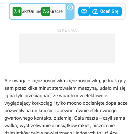



7.4
7.6
Oceń Grę
GRYOnline
Gracze
Ale uwaga – zręcznościówka zręcznościówką, jednak gdy
sam przez kilka minut sterowałem maszyną, udało mi się
ją na tyle przeciągnąć, że wpadłem w efektownie
wyglądający korkociąg i tylko mocno dociśnięte dopalacze
pozwoliły na uniknięcie zapewne równie efektownego
gwałtownego kontaktu z ziemią. Cała reszta – czyli sama
walka, wystrzeliwanie dziesiątków rakiet, niszczenie
dziesiątków celów powietrznych i lądowych to już
Ace