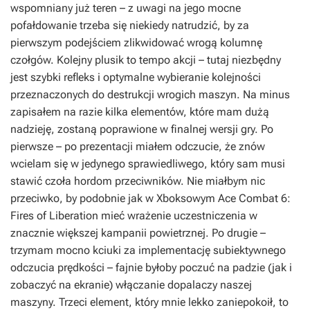
wspomniany już teren – z uwagi na jego mocne
pofałdowanie trzeba się niekiedy natrudzić, by za
pierwszym podejściem zlikwidować wrogą kolumnę
czołgów. Kolejny plusik to tempo akcji – tutaj niezbędny
jest szybki refleks i optymalne wybieranie kolejności
przeznaczonych do destrukcji wrogich maszyn. Na minus
zapisałem na razie kilka elementów, które mam dużą
nadzieję, zostaną poprawione w finalnej wersji gry. Po
pierwsze – po prezentacji miałem odczucie, że znów
wcielam się w jedynego sprawiedliwego, który sam musi
stawić czoła hordom przeciwników. Nie miałbym nic
przeciwko, by podobnie jak w Xboksowym
Ace Combat 6:
Fires of Liberation
mieć wrażenie uczestniczenia w
znacznie większej kampanii powietrznej. Po drugie –
trzymam mocno kciuki za implementację subiektywnego
odczucia prędkości – fajnie byłoby poczuć na padzie (jak i
zobaczyć na ekranie) włączanie dopalaczy naszej
maszyny. Trzeci element, który mnie lekko zaniepokoił, to