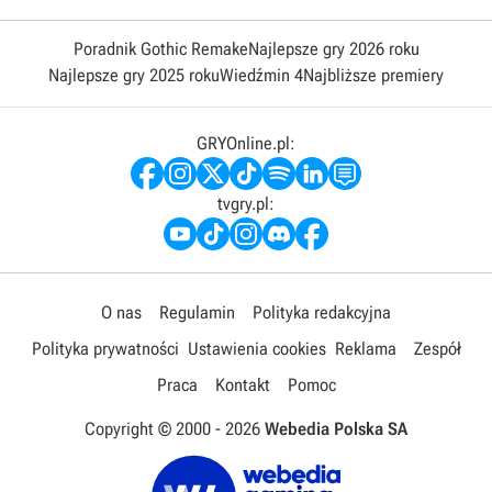
Poradnik Gothic Remake
Najlepsze gry 2026 roku
Najlepsze gry 2025 roku
Wiedźmin 4
Najbliższe premiery
GRYOnline.pl:
tvgry.pl:
O nas
Regulamin
Polityka redakcyjna
Polityka prywatności
Ustawienia cookies
Reklama
Zespół
Praca
Kontakt
Pomoc
Copyright © 2000 -
2026
Webedia Polska SA