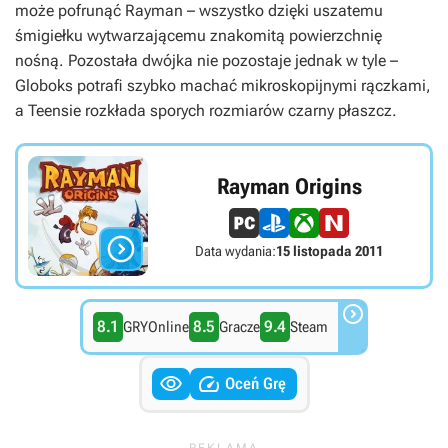
może pofrunąć Rayman – wszystko dzięki uszatemu
śmigiełku wytwarzającemu znakomitą powierzchnię
nośną. Pozostała dwójka nie pozostaje jednak w tyle –
Globoks potrafi szybko machać mikroskopijnymi rączkami,
a Teensie rozkłada sporych rozmiarów czarny płaszcz.
Rayman Origins

Data wydania:
15 listopada 2011

8.1
8.5
9.4
GRYOnline
Gracze
Steam


Oceń Grę