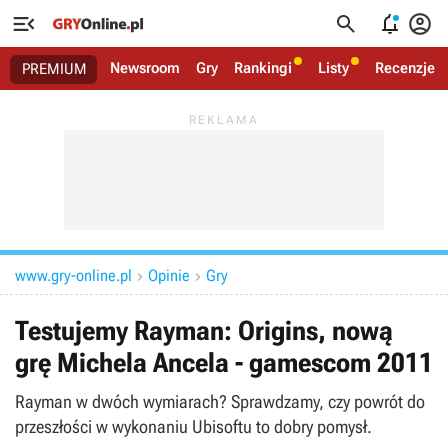




Newsroom
Gry
Rankingi
Listy
Recenzje
PREMIUM
www.gry-online.pl
Opinie
Gry


Testujemy Rayman: Origins, nową
grę Michela Ancela - gamescom 2011
Rayman w dwóch wymiarach? Sprawdzamy, czy powrót do
przeszłości w wykonaniu Ubisoftu to dobry pomysł.