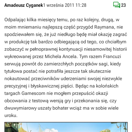

Amadeusz Cyganek
1 września 2011 11:28
23
Odpalając kilka miesięcy temu, po raz kolejny, drugą, w
moim mniemaniu najlepszą część przygód
Raymana,
nie
spodziewałem się, że już niedługo będę miał okazję zagrać
w produkcję tak bardzo odbiegającą od tego, co chciałbym
zobaczyć w pełnoprawnej kontynuacji niesamowitej historii
wykreowanej przez Michela Ancela. Tym razem Francuzi
serwują powrót do zamierzchłych początków sagi, kiedy
tytułowa postać nie potrafiła jeszcze tak skutecznie
nokautować przeciwników uderzeniami swojej niezwykle
precyzyjnej i błyskawicznej pięści. Będąc na kolońskich
targach Gamescom nie mogłem przepuścić okazji
obcowania z testową wersją gry i przekonania się, czy
dwuwymiarowy uszaty bohater wciąż ma w sobie wiele
uroku.