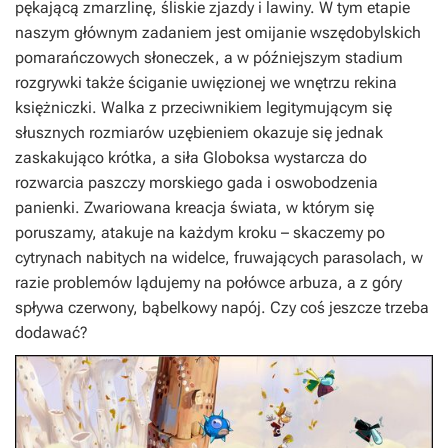
pękającą zmarzlinę, śliskie zjazdy i lawiny. W tym etapie
naszym głównym zadaniem jest omijanie wszędobylskich
pomarańczowych słoneczek, a w późniejszym stadium
rozgrywki także ściganie uwięzionej we wnętrzu rekina
księżniczki. Walka z przeciwnikiem legitymującym się
słusznych rozmiarów uzębieniem okazuje się jednak
zaskakująco krótka, a siła Globoksa wystarcza do
rozwarcia paszczy morskiego gada i oswobodzenia
panienki. Zwariowana kreacja świata, w którym się
poruszamy, atakuje na każdym kroku – skaczemy po
cytrynach nabitych na widelce, fruwających parasolach, w
razie problemów lądujemy na połówce arbuza, a z góry
spływa czerwony, bąbelkowy napój. Czy coś jeszcze trzeba
dodawać?