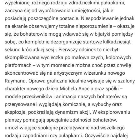
wypełnionej różnego rodzaju zdradzieckimi pułapkami,
zaczyna się od wypróbowania umiejętności, jakie
posiadają poszczególne postacie. Niespodziewanie jednak
na ekranie obserwujemy totalne nieporozumienie – okazuje
się, że bohaterowie mogą wdawać się w bijatyki pomiędzy
sobą, co kompletnie dezorganizuje startowe kilkadziesiąt
sekund króciutkiej sesji. Pierwszy odcinek to niezbyt
skomplikowana wycieczka po malowniczych, kolorowych
platformach – w tym momencie można choć przez chwilę
skoncentrować się na artystycznym wizerunku nowego
Raymana. Oprawa graficzna idealnie wpisuje się w szalony
charakter nowego dzieła Michela Ancela oraz spółki –
modele przeciwników i animacja naszych bohaterów są
przerysowane i wyglądają komicznie, a wybuchy oraz
eksplozje, podkreślają dynamizm akcji. W eksplorowaniu
planszy pomagają specjalnie zdolności bohaterów,
umożliwiające spokojne przelatywanie nad wszelkiego
rodzaju zapadniami czy pułapkami. Oczywiście najdalej