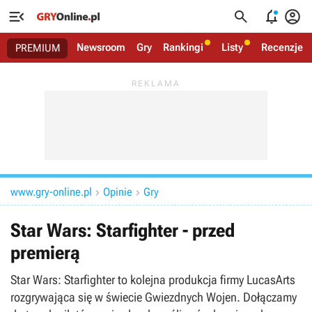




Newsroom
Gry
Rankingi
Listy
Recenzje
PREMIUM
www.gry-online.pl
Opinie
Gry


Star Wars: Starfighter - przed
premierą
Star Wars: Starfighter to kolejna produkcja firmy LucasArts
rozgrywająca się w świecie Gwiezdnych Wojen. Dołączamy