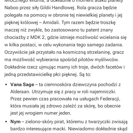
Mrocznego Widma, a dokładnie o moment ataku planety
Naboo przez siły Gildii Handlowej. Rola gracza będzie
polegała na pomocy w obronie tej niewielkiej planety i jej
pięknej królowej – Amidali. Tym razem będzie troszkę
inaczej niż zwykle, bo zastosowano tu patent znany
chociażby z MDK 2, gdzie istnieje możliwość wcielania się
w kilka postaci, w celu wykonania tego samego zadania.
Oczywiście jak przystało na kosmiczną strzelaninę, gracz
ma możliwość wybierania spośród pilotów myśliwców.
Dokładnie rzecz ujmując mamy ich troje, dwóch facetów i
jedną przedstawicielkę płci pięknej. Są to:
Vana Sage
– ta ciemnoskóra dziewczyna pochodzi z
Alderaan. Utrzymuje się z pracy w roli najemniczki.
Przez pewien czas pracowała na usługach Federacji,
która musiała jej zdrowo zaleźć za skórę, bo obecnie
jest jej wrogiem numer jeden.
Nym
– zielono-skóry pirat, któremu z twarzyczki zwisają
bardzo interesujące macki. Niewiadomo dokładnie skąd