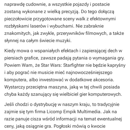
naprawdę cudownie, a wszystkie pojazdy i postacie
zostaną wykonane z wielką precyzją. Do tego dołączą
pieczołowicie przygotowane sceny walk z efektownymi
rozbłyskami laserów i wybuchami. Nie zabraknie
znakomitych, jak zwykle, przerywników filmowych, a także
słynnej na całym świecie muzyki.
Kiedy mowa o wspaniałych efektach i zapierającej dech w
piersiach grafice, zawsze padają pytania o wymagania gry.
Powiem Wam, że Star Wars: Starfighter nie będzie kapryśny
i aby pograć nie musicie mieć najnowocześniejszego
komputera, albo inwestować w dodatkowe akcesoria.
Wystarczy przeciętna maszyna, jaką w tej chwili posiada
chyba każdy szanujący się wielbiciel gier komputerowych.
Jeśli chodzi o dystrybucję w naszym kraju, to tradycyjnie
zajmie się tym firma Licomp Empik Multimedia. Jak na
razie panuje cisza wśród informacji na temat ewentualnej
ceny, jaką osiągnie gra. Pogłoski mówią o kwocie