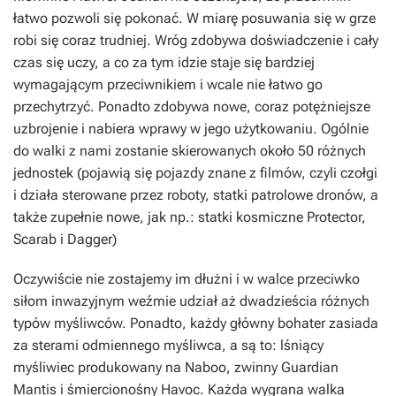
łatwo pozwoli się pokonać. W miarę posuwania się w grze
robi się coraz trudniej. Wróg zdobywa doświadczenie i cały
czas się uczy, a co za tym idzie staje się bardziej
wymagającym przeciwnikiem i wcale nie łatwo go
przechytrzyć. Ponadto zdobywa nowe, coraz potężniejsze
uzbrojenie i nabiera wprawy w jego użytkowaniu. Ogólnie
do walki z nami zostanie skierowanych około 50 różnych
jednostek (pojawią się pojazdy znane z filmów, czyli czołgi
i działa sterowane przez roboty, statki patrolowe dronów, a
także zupełnie nowe, jak np.: statki kosmiczne Protector,
Scarab i Dagger)
Oczywiście nie zostajemy im dłużni i w walce przeciwko
siłom inwazyjnym weźmie udział aż dwadzieścia różnych
typów myśliwców. Ponadto, każdy główny bohater zasiada
za sterami odmiennego myśliwca, a są to: lśniący
myśliwiec produkowany na Naboo, zwinny Guardian
Mantis i śmiercionośny Havoc. Każda wygrana walka