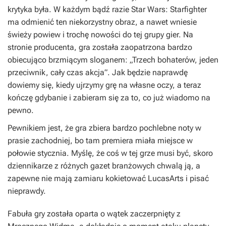
krytyka była. W każdym bądź razie Star Wars: Starfighter
ma odmienić ten niekorzystny obraz, a nawet wniesie
świeży powiew i trochę nowości do tej grupy gier. Na
stronie producenta, gra została zaopatrzona bardzo
obiecująco brzmiącym sloganem: „Trzech bohaterów, jeden
przeciwnik, cały czas akcja”. Jak będzie naprawdę
dowiemy się, kiedy ujrzymy grę na własne oczy, a teraz
kończę gdybanie i zabieram się za to, co już wiadomo na
pewno.
Pewnikiem jest, że gra zbiera bardzo pochlebne noty w
prasie zachodniej, bo tam premiera miała miejsce w
połowie stycznia. Myślę, że coś w tej grze musi być, skoro
dziennikarze z różnych gazet branżowych chwalą ją, a
zapewne nie mają zamiaru kokietować LucasArts i pisać
nieprawdy.
Fabuła gry została oparta o wątek zaczerpnięty z