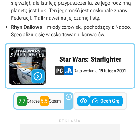
się wziął, ale istnieją przypuszczenia, że jego rodzinną
planetą jest Lok. Ten jegomość jest doskonale znany
Federacji. Trafił nawet na jej czarną listę.
Rhyn Dallows
– młody człowiek, pochodzący z Naboo.
Specjalizuje się w eskortowaniu konwojów.
Star Wars: Starfighter
Data wydania:
19 lutego 2001




7.7
5.5
Oceń Grę
Gracze
Steam