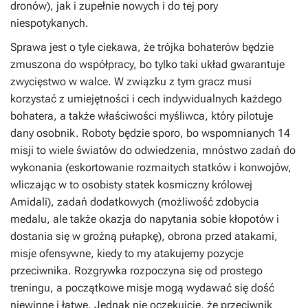
dronów), jak i zupełnie nowych i do tej pory
niespotykanych.
Sprawa jest o tyle ciekawa, że trójka bohaterów będzie
zmuszona do współpracy, bo tylko taki układ gwarantuje
zwycięstwo w walce. W związku z tym gracz musi
korzystać z umiejętności i cech indywidualnych każdego
bohatera, a także właściwości myśliwca, który pilotuje
dany osobnik. Roboty będzie sporo, bo wspomnianych 14
misji to wiele światów do odwiedzenia, mnóstwo zadań do
wykonania (eskortowanie rozmaitych statków i konwojów,
wliczając w to osobisty statek kosmiczny królowej
Amidali), zadań dodatkowych (możliwość zdobycia
medalu, ale także okazja do napytania sobie kłopotów i
dostania się w groźną pułapkę), obrona przed atakami,
misje ofensywne, kiedy to my atakujemy pozycje
przeciwnika. Rozgrywka rozpoczyna się od prostego
treningu, a początkowe misje mogą wydawać się dość
niewinne i łatwe. Jednak nie oczekujcie, że przeciwnik