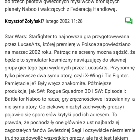
do trzech pilotów gwiezdnych myśliwców broniących
planety Naboo i walczących z Federacją Handlową.

Krzysztof Żołyński
7 lutego 2002 11:28
Star Wars: Starfighter to najnowsza gra przygotowywana
przez LucasArts, której premierę w Polsce zapowiedziano
na marzec 2002 roku. Patrząc na screeny można sądzić, że
będzie to symulator kosmiczny nawiązujący do sławnej
grupy gier tego typu wydanych przez LucasArts. Przypomnę
tylko pierwsze dwa symulatory, czyli X-Wing i Tie Fighter.
Pamiętacie je? Były wręcz znakomite. Późniejsze
produkcje, jak SW: Rogue Squadron 3D i SW: Episode I:
Battle for Naboo to raczej gry zręcznościowe i strzelaniny, a
nie symulatory. Co ciekawe niezbyt zachwyciły graczy i
pojawiło się sporo słów krytyki pod ich adresem. To
prawda, że pochodziły one głównie z ust najbardziej
zagorzałych fanów Gwiezdnej Sagi i oczywiście niezmiernie
trudno zadowolić wszystkich graczy, ale fakt jest faktem i