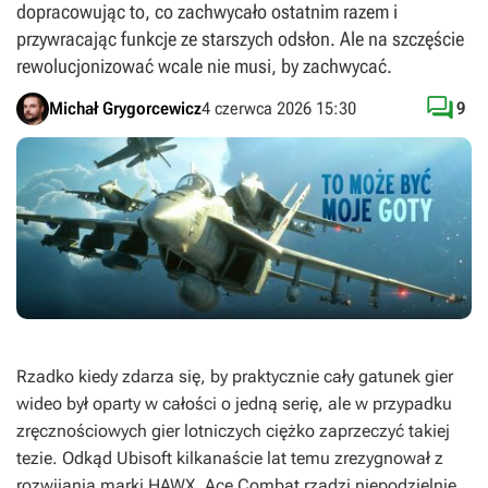
dopracowując to, co zachwycało ostatnim razem i
przywracając funkcje ze starszych odsłon. Ale na szczęście
rewolucjonizować wcale nie musi, by zachwycać.

Michał Grygorcewicz
4 czerwca 2026 15:30
9
Rzadko kiedy zdarza się, by praktycznie cały gatunek gier
wideo był oparty w całości o jedną serię, ale w przypadku
zręcznościowych gier lotniczych ciężko zaprzeczyć takiej
tezie. Odkąd Ubisoft kilkanaście lat temu zrezygnował z
rozwijania marki
HAWX
,
Ace Combat
rządzi niepodzielnie