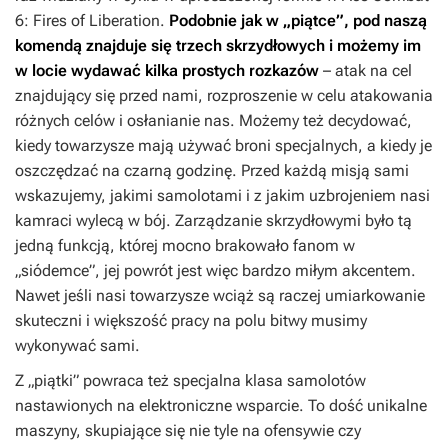
6: Fires of Liberation
.
Podobnie jak w „piątce”, pod naszą
komendą znajduje się trzech skrzydłowych i możemy im
w locie wydawać kilka prostych rozkazów
– atak na cel
znajdujący się przed nami, rozproszenie w celu atakowania
różnych celów i osłanianie nas. Możemy też decydować,
kiedy towarzysze mają używać broni specjalnych, a kiedy je
oszczędzać na czarną godzinę. Przed każdą misją sami
wskazujemy, jakimi samolotami i z jakim uzbrojeniem nasi
kamraci wylecą w bój. Zarządzanie skrzydłowymi było tą
jedną funkcją, której mocno brakowało fanom w
„siódemce”, jej powrót jest więc bardzo miłym akcentem.
Nawet jeśli nasi towarzysze wciąż są raczej umiarkowanie
skuteczni i większość pracy na polu bitwy musimy
wykonywać sami.
Z „piątki” powraca też specjalna klasa samolotów
nastawionych na elektroniczne wsparcie. To dość unikalne
maszyny, skupiające się nie tyle na ofensywie czy