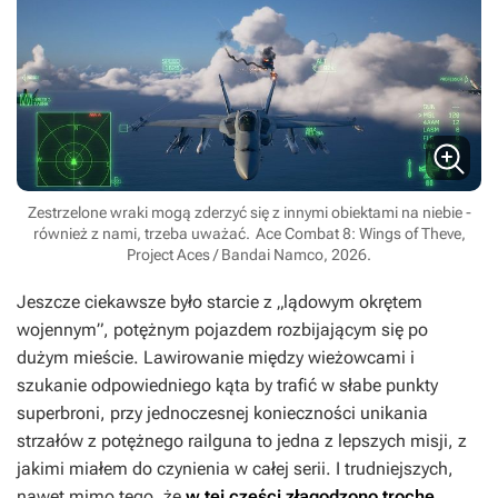
Zestrzelone wraki mogą zderzyć się z innymi obiektami na niebie -
również z nami, trzeba uważać.
Ace Combat 8: Wings of Theve,
Project Aces / Bandai Namco, 2026.
Jeszcze ciekawsze było starcie z „lądowym okrętem
wojennym”, potężnym pojazdem rozbijającym się po
dużym mieście. Lawirowanie między wieżowcami i
szukanie odpowiedniego kąta by trafić w słabe punkty
superbroni, przy jednoczesnej konieczności unikania
strzałów z potężnego railguna to jedna z lepszych misji, z
jakimi miałem do czynienia w całej serii. I trudniejszych,
nawet mimo tego, że
w tej części złagodzono trochę