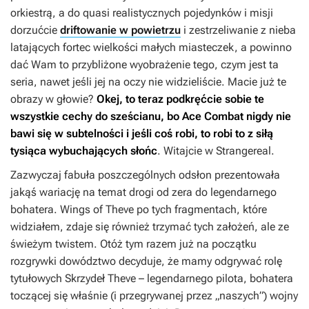
orkiestrą, a do quasi realistycznych pojedynków i misji
dorzućcie
driftowanie w powietrzu
i zestrzeliwanie z nieba
latających fortec wielkości małych miasteczek, a powinno
dać Wam to przybliżone wyobrażenie tego, czym jest ta
seria, nawet jeśli jej na oczy nie widzieliście. Macie już te
obrazy w głowie?
Okej, to teraz podkręćcie sobie te
wszystkie cechy do sześcianu, bo
Ace Combat
nigdy nie
bawi się w subtelności i jeśli coś robi, to robi to z siłą
tysiąca wybuchających słońc
. Witajcie w Strangereal.
Zazwyczaj fabuła poszczególnych odsłon prezentowała
jakąś wariację na temat drogi od zera do legendarnego
bohatera.
Wings of Theve
po tych fragmentach, które
widziałem, zdaje się również trzymać tych założeń, ale ze
świeżym twistem. Otóż tym razem już na początku
rozgrywki dowództwo decyduje, że mamy odgrywać rolę
tytułowych Skrzydeł Theve – legendarnego pilota, bohatera
toczącej się właśnie (i przegrywanej przez „naszych”) wojny