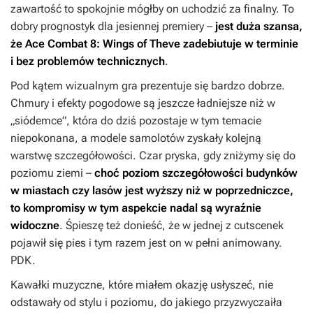
zawartość to spokojnie mógłby on uchodzić za finalny. To
dobry prognostyk dla jesiennej premiery –
jest duża szansa,
że
Ace Combat 8: Wings of Theve
zadebiutuje w terminie
i bez problemów technicznych
.
Pod kątem wizualnym gra prezentuje się bardzo dobrze.
Chmury i efekty pogodowe są jeszcze ładniejsze niż w
„siódemce”, która do dziś pozostaje w tym temacie
niepokonana, a modele samolotów zyskały kolejną
warstwę szczegółowości. Czar pryska, gdy zniżymy się do
poziomu ziemi –
choć poziom szczegółowości budynków
w miastach czy lasów jest wyższy niż w poprzedniczce,
to kompromisy w tym aspekcie nadal są wyraźnie
widoczne
. Śpieszę też donieść, że w jednej z cutscenek
pojawił się pies i tym razem jest on w pełni animowany.
PDK.
Kawałki muzyczne, które miałem okazję usłyszeć, nie
odstawały od stylu i poziomu, do jakiego przyzwyczaiła