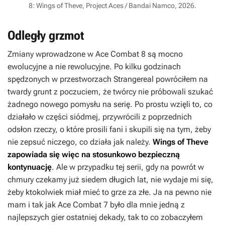
8: Wings of Theve, Project Aces / Bandai Namco, 2026.
Odległy grzmot
Zmiany wprowadzone w
Ace Combat 8
są mocno
ewolucyjne a nie rewolucyjne. Po kilku godzinach
spędzonych w przestworzach Strangereal powróciłem na
twardy grunt z poczuciem, że twórcy nie próbowali szukać
żadnego nowego pomysłu na serię. Po prostu wzięli to, co
działało w części siódmej, przywrócili z poprzednich
odsłon rzeczy, o które prosili fani i skupili się na tym, żeby
nie zepsuć niczego, co działa jak należy.
Wings of Theve
zapowiada się więc na stosunkowo bezpieczną
kontynuację
. Ale w przypadku tej serii, gdy na powrót w
chmury czekamy już siedem długich lat, nie wydaje mi się,
żeby ktokolwiek miał mieć to grze
za złe. Ja na pewno nie
mam i tak jak
Ace Combat 7
było dla mnie jedną z
najlepszych gier ostatniej dekady, tak to co zobaczyłem