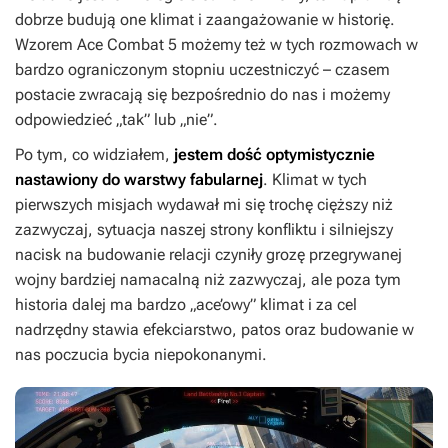
dobrze budują one klimat i zaangażowanie w historię.
Wzorem
Ace Combat 5
możemy też w tych rozmowach w
bardzo ograniczonym stopniu uczestniczyć – czasem
postacie zwracają się bezpośrednio do nas i możemy
odpowiedzieć „tak” lub „nie”.
Po tym, co widziałem,
jestem dość optymistycznie
nastawiony do warstwy fabularnej
. Klimat w tych
pierwszych misjach wydawał mi się trochę cięższy niż
zazwyczaj, sytuacja naszej strony konfliktu i silniejszy
nacisk na budowanie relacji czyniły grozę przegrywanej
wojny bardziej namacalną niż zazwyczaj, ale poza tym
historia dalej ma bardzo „ace’owy” klimat i za cel
nadrzędny stawia efekciarstwo, patos oraz budowanie w
nas poczucia bycia niepokonanymi.