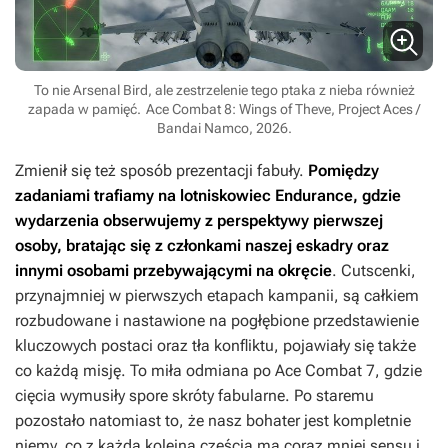
To nie Arsenal Bird, ale zestrzelenie tego ptaka z nieba również
zapada w pamięć.
Ace Combat 8: Wings of Theve, Project Aces /
Bandai Namco, 2026.
Zmienił się też sposób prezentacji fabuły.
Pomiędzy
zadaniami trafiamy na lotniskowiec Endurance, gdzie
wydarzenia obserwujemy z perspektywy pierwszej
osoby, bratając się z członkami naszej eskadry oraz
innymi osobami przebywającymi na okręcie
. Cutscenki,
przynajmniej w pierwszych etapach kampanii, są całkiem
rozbudowane i nastawione na pogłębione przedstawienie
kluczowych postaci oraz tła konfliktu, pojawiały się także
co każdą misję. To miła odmiana po
Ace Combat 7
, gdzie
cięcia wymusiły spore skróty fabularne. Po staremu
pozostało natomiast to, że nasz bohater jest kompletnie
niemy, co z każdą kolejną częścią ma coraz mniej sensu i