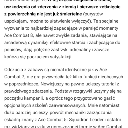
uszkodzenia od zderzenia z ziemią i pierwsze zetknięcie
z powierzchnią nie jest już śmiertelne
(purystów
uspokajam, można to ułatwienie wyłączyć). Te specjalne
wyzwania to najbardziej zapadające w pamięć momenty
Ace Combat 8
, ale nawet zwykłe zadania, stawiające na
arcade’ową dynamikę, efektowne starcia i zachęcające do
popisów, dają potężne zastrzyki adrenaliny i zawsze
kończą się poczuciem satysfakcji.
Odczucia z zabawy są niemal identyczne jak w
Ace
Combat 7
, ale gra przywróciła też kilka funkcji nieobecnych
w poprzedniczce. Nowicjuszy na pewno ucieszy tutorial z
prawdziwego zdarzenia. Podstaw rozgrywki uczymy się na
początku kampanii, a oprócz tego przygotowano garść
opcjonalnych szkoleń zaawansowanych. Mnie natomiast
dużo bardziej ucieszył powrót mechaniki zarządzania
eskadrą znany z
Ace Combat 5: Squadron Leader
i ostatni
raz widziany w cyklu w uproszczonej formie w
Ace Combat