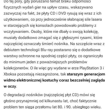
Do tej pory, gdy poruszano temat braku odporności
fizycznych wydań gier na upływ czasu, wskazywano
zazwyczaj na fakt, że płyty CD i DVD rysują się wraz z ich
użytkowaniem, co przy jednocześnie słabnącej sile lasera
w starzejących się konsolach powodowało problemy z
wczytywaniem. Osoby, które nie dbały o swoją kolekcję,
musiały dodatkowo zmagać się z głębszymi rysami, które
najczęściej oznaczały śmierć nośnika. Na szczęście wraz z
debiutem technologii Blu-ray postarano się o dodatkowe
warstwy ochronne na spodniej części płyty, co ograniczyło
do minimum jeden z poważniejszych problemów
kolekcjonerów. O ile więc gry wydane w erze PlayStation 3 i
Xboksa pozostają niezagrożone, tak
starszym generacjom
widmo elektronicznej kostuchy coraz bezczelniej zagląda
w oczy
.
O degradacji nośników (najczęściej płyt CD) mówi się
głośno przynajmniej od kilkunastu lat, choć faktycznie
problem ten sięga przełomu lat 80. i 90. ubiegłego wieku.