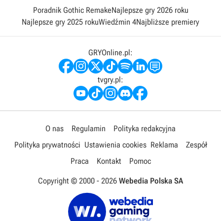
Poradnik Gothic Remake
Najlepsze gry 2026 roku
Najlepsze gry 2025 roku
Wiedźmin 4
Najbliższe premiery
GRYOnline.pl:
tvgry.pl:
O nas
Regulamin
Polityka redakcyjna
Polityka prywatności
Ustawienia cookies
Reklama
Zespół
Praca
Kontakt
Pomoc
Copyright © 2000 -
2026
Webedia Polska SA