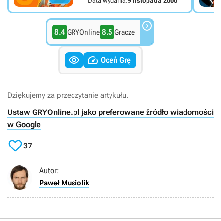
Data wydania:
9 listopada 2000

8.4
8.5
GRYOnline
Gracze


Oceń Grę
Dziękujemy za przeczytanie artykułu.
Ustaw GRYOnline.pl jako preferowane źródło wiadomości
w Google

37
Autor:
Paweł Musiolik