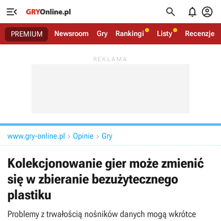




Newsroom
Gry
Rankingi
Listy
Recenzje
PREMIUM
www.gry-online.pl
Opinie
Gry


Kolekcjonowanie gier może zmienić
się w zbieranie bezużytecznego
plastiku
Problemy z trwałością nośników danych mogą wkrótce