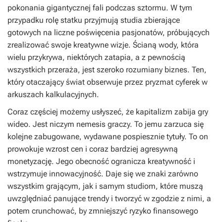
pokonania gigantycznej fali podczas sztormu. W tym
przypadku rolę statku przyjmują studia zbierające
gotowych na liczne poświęcenia pasjonatów, próbujących
zrealizować swoje kreatywne wizje. Ścianą wody, która
wielu przykrywa, niektórych zatapia, a z pewnością
wszystkich przeraża, jest szeroko rozumiany biznes. Ten,
który otaczający świat obserwuje przez pryzmat cyferek w
arkuszach kalkulacyjnych.
Coraz częściej możemy usłyszeć, że kapitalizm zabija gry
wideo. Jest niczym nemesis graczy. To jemu zarzuca się
kolejne zabugowane, wydawane pospiesznie tytuły. To on
prowokuje wzrost cen i coraz bardziej agresywną
monetyzację. Jego obecność ogranicza kreatywność i
wstrzymuje innowacyjność. Daje się we znaki zarówno
wszystkim grającym, jak i samym studiom, które muszą
uwzględniać panujące trendy i tworzyć w zgodzie z nimi, a
potem crunchować, by zmniejszyć ryzyko finansowego