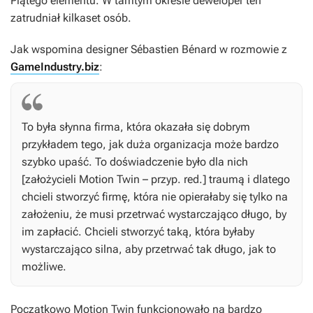
Piątego elementu
. W tamtym okresie deweloper ten
zatrudniał kilkaset osób.
Jak wspomina designer Sébastien Bénard w rozmowie z
GameIndustry.biz
:
To była słynna firma, która okazała się dobrym
przykładem tego, jak duża organizacja może bardzo
szybko upaść. To doświadczenie było dla nich
[założycieli Motion Twin – przyp. red.] traumą i dlatego
chcieli stworzyć firmę, która nie opierałaby się tylko na
założeniu, że musi przetrwać wystarczająco długo, by
im zapłacić. Chcieli stworzyć taką, która byłaby
wystarczająco silna, aby przetrwać tak długo, jak to
możliwe.
Początkowo Motion Twin funkcjonowało na bardzo