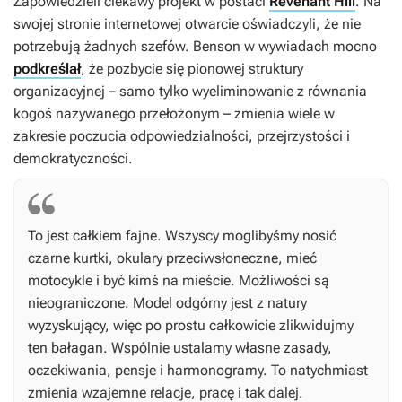
Zapowiedzieli ciekawy projekt w postaci
Revenant Hill
. Na
swojej stronie internetowej otwarcie oświadczyli, że nie
potrzebują żadnych szefów. Benson w wywiadach mocno
podkreślał
, że pozbycie się pionowej struktury
organizacyjnej – samo tylko wyeliminowanie z równania
kogoś nazywanego przełożonym – zmienia wiele w
zakresie poczucia odpowiedzialności, przejrzystości i
demokratyczności.
To jest całkiem fajne. Wszyscy moglibyśmy nosić
czarne kurtki, okulary przeciwsłoneczne, mieć
motocykle i być kimś na mieście. Możliwości są
nieograniczone. Model odgórny jest z natury
wyzyskujący, więc po prostu całkowicie zlikwidujmy
ten bałagan. Wspólnie ustalamy własne zasady,
oczekiwania, pensje i harmonogramy. To natychmiast
zmienia wzajemne relacje, pracę i tak dalej.