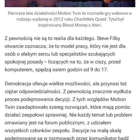
Pierwsze lata działalności Motion Twin to rozmaite gry webowe w
rodzaju wydanej w 2012 roku Charlotte’s Quest. Tytuł był
inspirowany Blood Money z Atari.
Z pewnością nie są to realia dla każdego. Steve Filby
otwarcie zaznacza, że to model pracy, który nie jest dla
osób o słabym sercu lub specjalistów szukających
spokojnej posady – liczących na to, że w ciszy, przed
komputerem, spędzą osiem godzin od 9 do 17.
Demokracja oferuje wielkie możliwości, ale przynosi też
ciężar odpowiedzialności. Z pewnością znacznie wydłuża
proces podejmowania decyzji. Z tych względów Motion
Twin zaadaptowało szereg rozwiązań, które mają pomóc
działać zespołowi sprawniej. Nie każdy temat lub problem
omawiany jest na forum publicznym, z udziałem
wszystkich członków zespołu. Decyzje na małą skalę
podejmowane są w rozmowach przez komunikator bądź