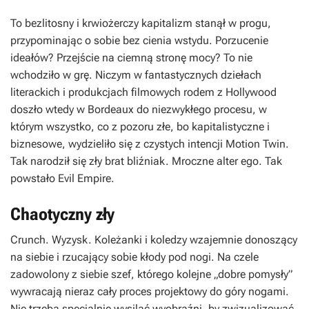
To bezlitosny i krwiożerczy kapitalizm stanął w progu,
przypominając o sobie bez cienia wstydu. Porzucenie
ideałów? Przejście na ciemną stronę mocy? To nie
wchodziło w grę. Niczym w fantastycznych dziełach
literackich i produkcjach filmowych rodem z Hollywood
doszło wtedy w Bordeaux do niezwykłego procesu, w
którym wszystko, co z pozoru złe, bo kapitalistyczne i
biznesowe, wydzieliło się z czystych intencji Motion Twin.
Tak narodził się zły brat bliźniak. Mroczne alter ego. Tak
powstało Evil Empire.
Chaotyczny zły
Crunch. Wyzysk. Koleżanki i koledzy wzajemnie donoszący
na siebie i rzucający sobie kłody pod nogi. Na czele
zadowolony z siebie szef, którego kolejne „dobre pomysły”
wywracają nieraz cały proces projektowy do góry nogami.
Nie trzeba specjalnie wysilać wyobraźni, by zwizualizować