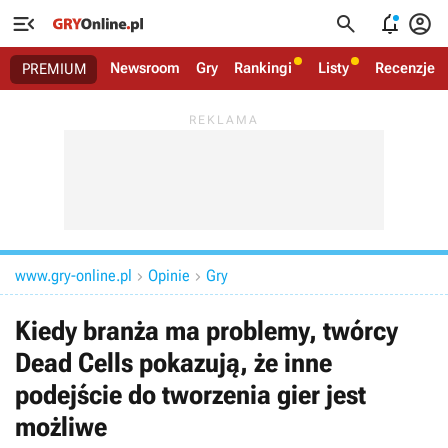




Newsroom
Gry
Rankingi
Listy
Recenzje
PREMIUM
www.gry-online.pl
Opinie
Gry


Kiedy branża ma problemy, twórcy
Dead Cells pokazują, że inne
podejście do tworzenia gier jest
możliwe