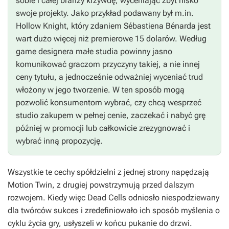
sobie i całej branży krzywdę, wyceniając zbyt nisko
swoje projekty. Jako przykład podawany był m.in.
Hollow Knight
, który zdaniem Sébastiena Bénarda jest
wart dużo więcej niż premierowe 15 dolarów. Według
game designera małe studia powinny jasno
komunikować graczom przyczyny takiej, a nie innej
ceny tytułu, a jednocześnie odważniej wyceniać trud
włożony w jego tworzenie. W ten sposób mogą
pozwolić konsumentom wybrać, czy chcą wesprzeć
studio zakupem w pełnej cenie, zaczekać i nabyć grę
później w promocji lub całkowicie zrezygnować i
wybrać inną propozycję.
Wszystkie te cechy spółdzielni z jednej strony napędzają
Motion Twin, z drugiej powstrzymują przed dalszym
rozwojem. Kiedy więc
Dead Cells
odniosło niespodziewany
dla twórców sukces i zredefiniowało ich sposób myślenia o
cyklu życia gry, usłyszeli w końcu pukanie do drzwi.