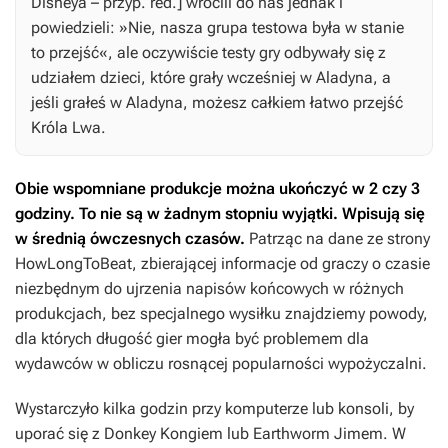
Disneya – przyp. red.] wrócili do nas jednak i
powiedzieli: »Nie, nasza grupa testowa była w stanie
to przejść«, ale oczywiście testy gry odbywały się z
udziałem dzieci, które grały wcześniej w
Aladyna
, a
jeśli grałeś w
Aladyna
, możesz całkiem łatwo przejść
Króla Lwa
.
Obie wspomniane produkcje można ukończyć w 2 czy 3
godziny. To nie są w żadnym stopniu wyjątki. Wpisują się
w średnią ówczesnych czasów.
Patrząc na dane ze strony
HowLongToBeat, zbierającej informacje od graczy o czasie
niezbędnym do ujrzenia napisów końcowych w różnych
produkcjach, bez specjalnego wysiłku znajdziemy powody,
dla których długość gier mogła być problemem dla
wydawców w obliczu rosnącej popularności wypożyczalni.
Wystarczyło kilka godzin przy komputerze lub konsoli, by
uporać się z
Donkey Kongiem
lub
Earthworm Jimem
. W