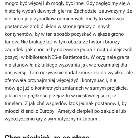
mogło być więcej lub mogły być inne. Gdy zagłębimy się w
historię wydań dawnych gier na Zachodzie, zauważymy, że
nie brakuje przypadków odmiennych, kiedy to wydawca
postanowił zrobić ukłon w stronę graczy z innych
kontynentów, by w ten sposób pozyskać większe grono
fanów. Nie brakuje też w tym obszarze historii branży
zagadek, jak chociażby nazywane jedną z najtrudniejszych
pozycji w bibliotece NES-a
Battletoads
. W oryginale gra ta
nie stanowiła aż takiego wyzwania jak w zrozumiałej dla
nas wersji. Tam oczywiście nadal zmuszała do wysiłku, ale
oferowała przynajmniej więcej żyć i kontynuacji, nie
mówiąc już o konkretnych zmianach w samym projekcie,
jak niższa prędkość przejazdu w niesławnej sekcji z
tunelem. Z jakichś względów ktoś jednak postanowił, by
młodzi klienci z Europy i Ameryki cierpieli po zakupie lub
wypożyczeniu gry z sympatycznymi żabami.
Chcę wiedzieć, za co płacę