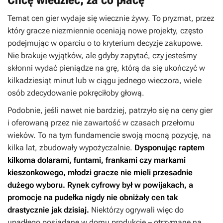
Temat cen gier wydaje się wiecznie żywy. To pryzmat, przez
który gracze niezmiennie oceniają nowe projekty, często
podejmując w oparciu o to kryterium decyzje zakupowe.
Nie brakuje wyjątków, ale gdyby zapytać, czy jesteśmy
skłonni wydać pieniądze na grę, którą da się ukończyć w
kilkadziesiąt minut lub w ciągu jednego wieczora, wiele
osób zdecydowanie pokręciłoby głową.
Podobnie, jeśli nawet nie bardziej, patrzyło się na ceny gier
i oferowaną przez nie zawartość w czasach przełomu
wieków. To na tym fundamencie swoją mocną pozycję, na
kilka lat, zbudowały wypożyczalnie.
Dysponując raptem
kilkoma dolarami, funtami, frankami czy markami
kieszonkowego, młodzi gracze nie mieli przesadnie
dużego wyboru. Rynek cyfrowy był w powijakach, a
promocje na pudełka nigdy nie obniżały cen tak
drastycznie jak dzisiaj.
Niektórzy ogrywali więc do
upadłego posiadane w domu produkcje – otrzymane na