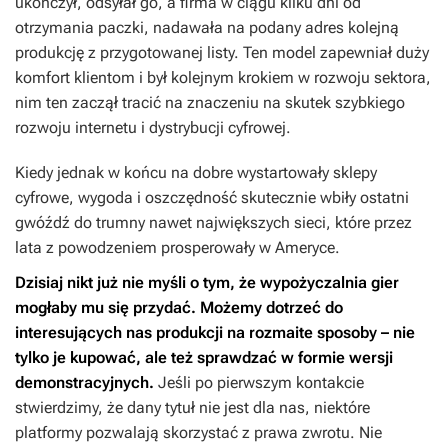
ukończył, odsyłał go, a firma w ciągu kilku dni od
otrzymania paczki, nadawała na podany adres kolejną
produkcję z przygotowanej listy. Ten model zapewniał duży
komfort klientom i był kolejnym krokiem w rozwoju sektora,
nim ten zaczął tracić na znaczeniu na skutek szybkiego
rozwoju internetu i dystrybucji cyfrowej.
Kiedy jednak w końcu na dobre wystartowały sklepy
cyfrowe, wygoda i oszczędność skutecznie wbiły ostatni
gwóźdź do trumny nawet największych sieci, które przez
lata z powodzeniem prosperowały w Ameryce.
Dzisiaj nikt już nie myśli o tym, że wypożyczalnia gier
mogłaby mu się przydać. Możemy dotrzeć do
interesujących nas produkcji na rozmaite sposoby – nie
tylko je kupować, ale też sprawdzać w formie wersji
demonstracyjnych.
Jeśli po pierwszym kontakcie
stwierdzimy, że dany tytuł nie jest dla nas, niektóre
platformy pozwalają skorzystać z prawa zwrotu. Nie