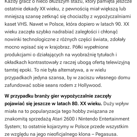
Każdy gracz o nieco dłuższym stażu, który pamięta jeszcze
ostatnie dekady XX wieku, z pewnością miał większą lub
mniejszą szansę zetknąć się chociażby z wypożyczalniami
kaset VHS. Nawet w Polsce, która dopiero w latach 90. XX
wieku zaczęła szybko nadrabiać zaległości i chłonąć
nowinki technologiczne z różnych części świata, zdołały
mocno wpisać się w krajobraz. Półki wypełnione
produkcjami o działających na wyobraźnię tytułach i
okładkach kontrastowały z raczej ubogą ofertą telewizyjną
tamtej epoki. To nie była alternatywa, a w wielu
przypadkach jedyna szansa, by w zaciszu własnego domu
zafundować sobie seans rodem z Hollywood.
W przypadku branży gier wypożyczalnie zaczęły
pojawiać się jeszcze w latach 80. XX wieku.
Duży wpływ
miała na to popularyzacja tego hobby związana ze
znakomitą sprzedażą Atari 2600 i Nintendo Entertainment
System; to ostatnie kojarzymy w Polsce przede wszystkim
ze względu na jego nieoficjalnego klona – Pegasusa.