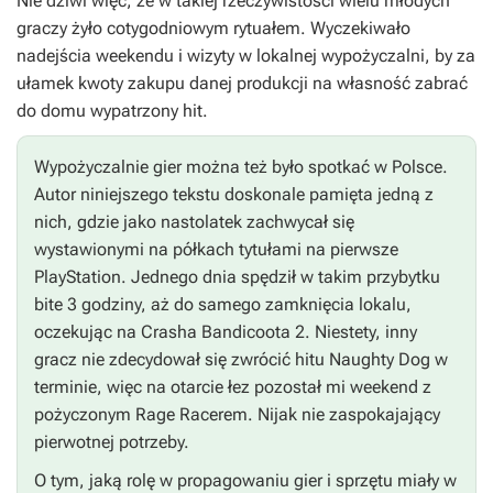
Nie dziwi więc, że w takiej rzeczywistości wielu młodych
graczy żyło cotygodniowym rytuałem. Wyczekiwało
nadejścia weekendu i wizyty w lokalnej wypożyczalni, by za
ułamek kwoty zakupu danej produkcji na własność zabrać
do domu wypatrzony hit.
Wypożyczalnie gier można też było spotkać w Polsce.
Autor niniejszego tekstu doskonale pamięta jedną z
nich, gdzie jako nastolatek zachwycał się
wystawionymi na półkach tytułami na pierwsze
PlayStation. Jednego dnia spędził w takim przybytku
bite 3 godziny, aż do samego zamknięcia lokalu,
oczekując na
Crasha Bandicoota 2
. Niestety, inny
gracz nie zdecydował się zwrócić hitu Naughty Dog w
terminie, więc na otarcie łez pozostał mi weekend z
pożyczonym
Rage Racerem
. Nijak nie zaspokajający
pierwotnej potrzeby.
O tym, jaką rolę w propagowaniu gier i sprzętu miały w