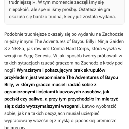
trudniejszą!«. W tym momencie zaczęliśmy się
niepokoić, ale spełniliśmy prośbę. Ostatecznie gra
okazała się bardzo trudna, kiedy już została wydana.
Podobnie trudniejsze okazały się po wydaniu na Zachodzie
między innymi
The Adventures of Bayou Billy
i
Ninja Gaiden
3
z NES-a, jak również
Contra Hard Corps
, która wyszła w
wersji na Segę Genesis. W jaki sposób twórcy próbowali w
takich sytuacjach rzucać graczom na Zachodzie kłody pod
nogi?
Wyrazistym i pokazującym brak skrupułów
przykładem jest wspomniane
The Adventures of Bayou
Billy
, w którym gracze musieli radzić sobie z
ograniczonymi ilościami kluczowych zasobów, jak
pociski czy paliwo, a przy tym przychodziło im mierzyć
się z dużo wytrzymalszymi wrogami.
Łatwo wyobrazić
sobie, jak na takich decyzjach musiał ucierpieć
wypracowany wcześniej z myślą o japońskiej premierze
balans gry.