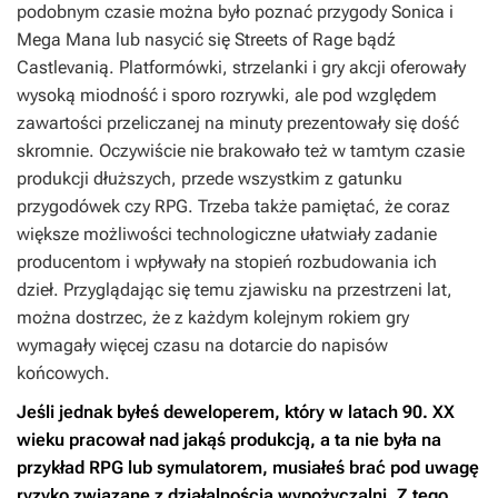
podobnym czasie można było poznać przygody
Sonica
i
Mega Mana
lub nasycić się
Streets of Rage
bądź
Castlevanią
. Platformówki, strzelanki i gry akcji oferowały
wysoką miodność i sporo rozrywki, ale pod względem
zawartości przeliczanej na minuty prezentowały się dość
skromnie. Oczywiście nie brakowało też w tamtym czasie
produkcji dłuższych, przede wszystkim z gatunku
przygodówek czy RPG. Trzeba także pamiętać, że coraz
większe możliwości technologiczne ułatwiały zadanie
producentom i wpływały na stopień rozbudowania ich
dzieł. Przyglądając się temu zjawisku na przestrzeni lat,
można dostrzec, że z każdym kolejnym rokiem gry
wymagały więcej czasu na dotarcie do napisów
końcowych.
Jeśli jednak byłeś deweloperem, który w latach 90. XX
wieku pracował nad jakąś produkcją, a ta nie była na
przykład RPG lub symulatorem, musiałeś brać pod uwagę
ryzyko związane z działalnością wypożyczalni. Z tego