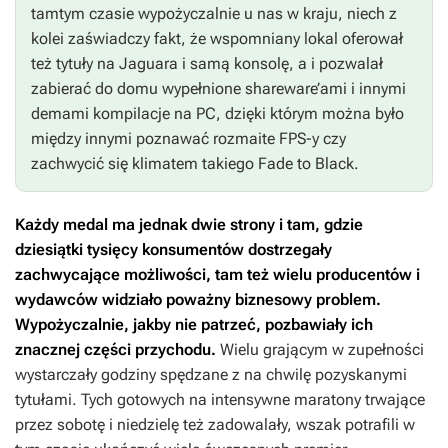
tamtym czasie wypożyczalnie u nas w kraju, niech z
kolei zaświadczy fakt, że wspomniany lokal oferował
też tytuły na Jaguara i samą konsolę, a i pozwalał
zabierać do domu wypełnione shareware’ami i innymi
demami kompilacje na PC, dzięki którym można było
między innymi poznawać rozmaite FPS-y czy
zachwycić się klimatem takiego
Fade to Black
.
Każdy medal ma jednak dwie strony i tam, gdzie
dziesiątki tysięcy konsumentów dostrzegały
zachwycające możliwości, tam też wielu producentów i
wydawców widziało poważny biznesowy problem.
Wypożyczalnie, jakby nie patrzeć, pozbawiały ich
znacznej części przychodu.
Wielu grającym w zupełności
wystarczały godziny spędzane z na chwilę pozyskanymi
tytułami. Tych gotowych na intensywne maratony trwające
przez sobotę i niedzielę też zadowalały, wszak potrafili w