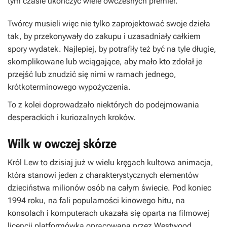
tym czasie ukończyć wiele ówczesnych premier.
Twórcy musieli więc nie tylko zaprojektować swoje dzieła
tak, by przekonywały do zakupu i uzasadniały całkiem
spory wydatek. Najlepiej, by potrafiły też być na tyle długie,
skomplikowane lub wciągające, aby mało kto zdołał je
przejść lub znudzić się nimi w ramach jednego,
krótkoterminowego wypożyczenia.
To z kolei doprowadzało niektórych do podejmowania
desperackich i kuriozalnych kroków.
Wilk w owczej skórze
Król Lew
to dzisiaj już w wielu kręgach kultowa animacja,
która stanowi jeden z charakterystycznych elementów
dzieciństwa milionów osób na całym świecie. Pod koniec
1994 roku, na fali popularności kinowego hitu, na
konsolach i komputerach ukazała się oparta na filmowej
licencji platformówka opracowana przez Westwood