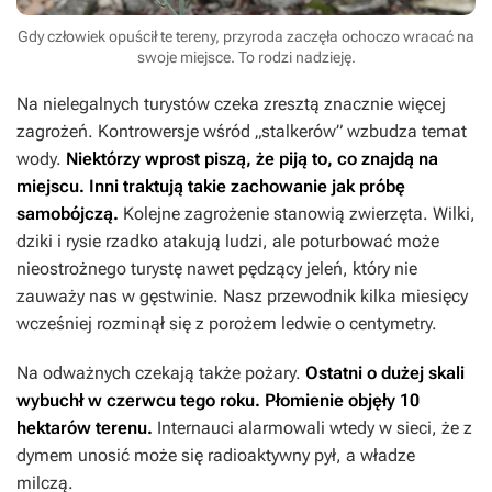
Gdy człowiek opuścił te tereny, przyroda zaczęła ochoczo wracać na
swoje miejsce. To rodzi nadzieję.
Na nielegalnych turystów czeka zresztą znacznie więcej
zagrożeń. Kontrowersje wśród „stalkerów” wzbudza temat
wody.
Niektórzy wprost piszą, że piją to, co znajdą na
miejscu. Inni traktują takie zachowanie jak próbę
samobójczą.
Kolejne zagrożenie stanowią zwierzęta. Wilki,
dziki i rysie rzadko atakują ludzi, ale poturbować może
nieostrożnego turystę nawet pędzący jeleń, który nie
zauważy nas w gęstwinie. Nasz przewodnik kilka miesięcy
wcześniej rozminął się z porożem ledwie o centymetry.
Na odważnych czekają także pożary.
Ostatni o dużej skali
wybuchł w czerwcu tego roku. Płomienie objęły 10
hektarów terenu.
Internauci alarmowali wtedy w sieci, że z
dymem unosić może się radioaktywny pył, a władze
milczą.