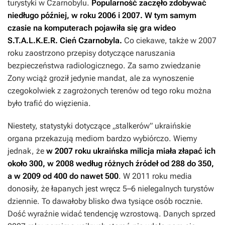
turystyki w Czarnobylu.
Popularność zaczęło zdobywać
niedługo później, w roku 2006 i 2007. W tym samym
czasie na komputerach pojawiła się gra wideo
S.T.A.L.K.E.R. Cień Czarnobyla.
Co ciekawe, także w 2007
roku zaostrzono przepisy dotyczące naruszania
bezpieczeństwa radiologicznego. Za samo zwiedzanie
Zony wciąż groził jedynie mandat, ale za wynoszenie
czegokolwiek z zagrożonych terenów od tego roku można
było trafić do więzienia.
Niestety, statystyki dotyczące „stalkerów” ukraińskie
organa przekazują mediom bardzo wybiórczo. Wiemy
jednak, że
w 2007 roku ukraińska milicja miała złapać ich
około 300, w 2008 według różnych źródeł od 288 do 350,
a w 2009 od 400 do nawet 500
. W 2011 roku media
donosiły, że łapanych jest wręcz 5–6 nielegalnych turystów
dziennie. To dawałoby blisko dwa tysiące osób rocznie.
Dość wyraźnie widać tendencję wzrostową. Danych sprzed