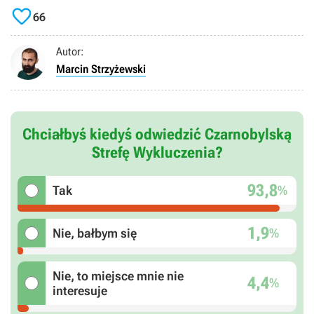

66
Autor:
Marcin Strzyżewski
Chciałbyś kiedyś odwiedzić Czarnobylską
Strefę Wykluczenia?
93,8
%
Tak
1,9
%
Nie, bałbym się
Nie, to miejsce mnie nie
4,4
%
interesuje