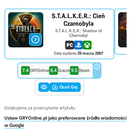
S.T.A.L.K.E.R.: Cień
Czarnobyla
S.T.A.L.K.E.R.: Shadow of
Chernobyl

Data wydania:
20 marca 2007

7.4
8.4
9.5
GRYOnline
Gracze
Steam


Oceń Grę
Dziękujemy za przeczytanie artykułu.
Ustaw GRYOnline.pl jako preferowane źródło wiadomości
w Google