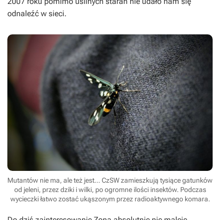
2007 roku pomimo usilnych starań nie udało nam się
odnaleźć w sieci.
Mutantów nie ma, ale też jest... CzSW zamieszkują tysiące gatunków
od jeleni, przez dziki i wilki, po ogromne ilości insektów. Podczas
wycieczki łatwo zostać ukąszonym przez radioaktywnego komara.
Do dziś zainteresowanie Zoną absolutnie nie maleje.