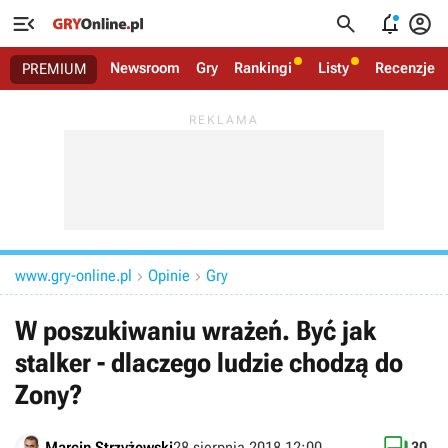




Newsroom
Gry
Rankingi
Listy
Recenzje
PREMIUM
www.gry-online.pl
Opinie
Gry


W poszukiwaniu wrażeń. Być jak
stalker - dlaczego ludzie chodzą do
Zony?
Marcin Strzyżewski
28 sierpnia 2018 12:00
30