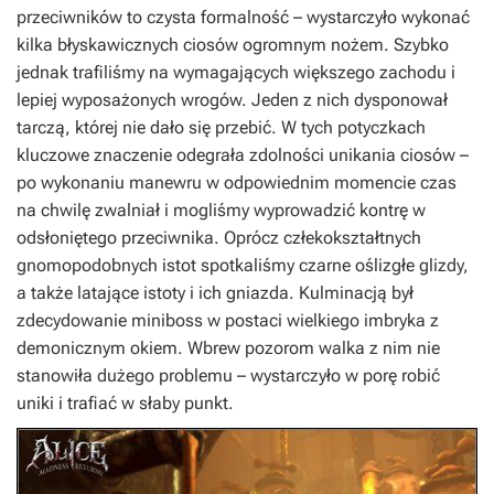
przeciwników to czysta formalność – wystarczyło wykonać
kilka błyskawicznych ciosów ogromnym nożem. Szybko
jednak trafiliśmy na wymagających większego zachodu i
lepiej wyposażonych wrogów. Jeden z nich dysponował
tarczą, której nie dało się przebić. W tych potyczkach
kluczowe znaczenie odegrała zdolności unikania ciosów –
po wykonaniu manewru w odpowiednim momencie czas
na chwilę zwalniał i mogliśmy wyprowadzić kontrę w
odsłoniętego przeciwnika. Oprócz człekokształtnych
gnomopodobnych istot spotkaliśmy czarne oślizgłe glizdy,
a także latające istoty i ich gniazda. Kulminacją był
zdecydowanie miniboss w postaci wielkiego imbryka z
demonicznym okiem. Wbrew pozorom walka z nim nie
stanowiła dużego problemu – wystarczyło w porę robić
uniki i trafiać w słaby punkt.