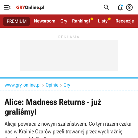




Newsroom
Gry
Rankingi
Listy
Recenzje
PREMIUM
www.gry-online.pl
Opinie
Gry


Alice: Madness Returns - już
graliśmy!
Alicja powraca z nowym szaleństwem. Co tym razem czeka
nas w Krainie Czarów przefiltrowanej przez wyobraźnię