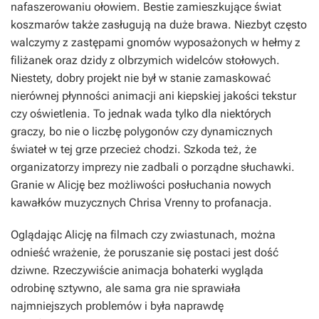
nafaszerowaniu ołowiem. Bestie zamieszkujące świat
koszmarów także zasługują na duże brawa. Niezbyt często
walczymy z zastępami gnomów wyposażonych w hełmy z
filiżanek oraz dzidy z olbrzymich widelców stołowych.
Niestety, dobry projekt nie był w stanie zamaskować
nierównej płynności animacji ani kiepskiej jakości tekstur
czy oświetlenia. To jednak wada tylko dla niektórych
graczy, bo nie o liczbę polygonów czy dynamicznych
świateł w tej grze przecież chodzi. Szkoda też, że
organizatorzy imprezy nie zadbali o porządne słuchawki.
Granie w Alicję bez możliwości posłuchania nowych
kawałków muzycznych Chrisa Vrenny to profanacja.
Oglądając Alicję na filmach czy zwiastunach, można
odnieść wrażenie, że poruszanie się postaci jest dość
dziwne. Rzeczywiście animacja bohaterki wygląda
odrobinę sztywno, ale sama gra nie sprawiała
najmniejszych problemów i była naprawdę