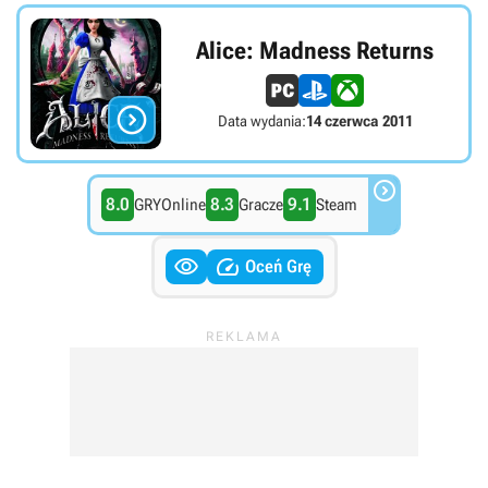
Alice: Madness Returns

Data wydania:
14 czerwca 2011

8.0
8.3
9.1
GRYOnline
Gracze
Steam


Oceń Grę