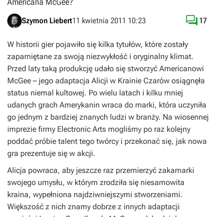
Americana McGee?

Szymon Liebert
11 kwietnia 2011 10:23
17
W historii gier pojawiło się kilka tytułów, które zostały
zapamiętane za swoją niezwykłość i oryginalny klimat.
Przed laty taką produkcję udało się stworzyć Americanowi
McGee – jego adaptacja
Alicji w Krainie Czarów
osiągnęła
status niemal kultowej. Po wielu latach i kilku mniej
udanych grach Amerykanin wraca do marki, która uczyniła
go jednym z bardziej znanych ludzi w branży. Na wiosennej
imprezie firmy Electronic Arts mogliśmy po raz kolejny
poddać próbie talent tego twórcy i przekonać się, jak nowa
gra prezentuje się w akcji.
Alicja powraca, aby jeszcze raz przemierzyć zakamarki
swojego umysłu, w którym zrodziła się niesamowita
kraina, wypełniona najdziwniejszymi stworzeniami.
Większość z nich znamy dobrze z innych adaptacji