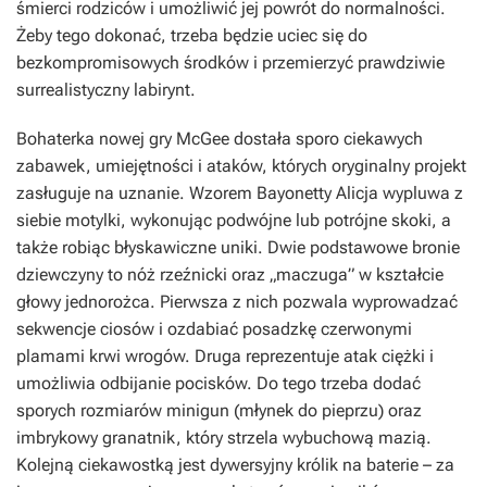
śmierci rodziców i umożliwić jej powrót do normalności.
Żeby tego dokonać, trzeba będzie uciec się do
bezkompromisowych środków i przemierzyć prawdziwie
surrealistyczny labirynt.
Bohaterka nowej gry McGee dostała sporo ciekawych
zabawek, umiejętności i ataków, których oryginalny projekt
zasługuje na uznanie. Wzorem Bayonetty Alicja wypluwa z
siebie motylki, wykonując podwójne lub potrójne skoki, a
także robiąc błyskawiczne uniki. Dwie podstawowe bronie
dziewczyny to nóż rzeźnicki oraz „maczuga” w kształcie
głowy jednorożca. Pierwsza z nich pozwala wyprowadzać
sekwencje ciosów i ozdabiać posadzkę czerwonymi
plamami krwi wrogów. Druga reprezentuje atak ciężki i
umożliwia odbijanie pocisków. Do tego trzeba dodać
sporych rozmiarów minigun (młynek do pieprzu) oraz
imbrykowy granatnik, który strzela wybuchową mazią.
Kolejną ciekawostką jest dywersyjny królik na baterie – za