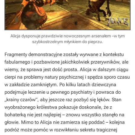
Alicja dysponuje prawdziwie nowoczesnym arsenałem –w tym
szybkostrzelnym młynkiem do pieprzu.
Fragmenty demonstracyjne zostały wyrwane z kontekstu
fabularnego i pozbawione jakichkolwiek przerywników, ale
wiemy, że sprawa jest dość prosta. Alicja w dalszym ciągu
cierpi na problemy natury psychicznej i spędza sporo czasu
w zakładzie zamkniętym. Po kilku latach dziewczyna
podejmuje leczenie u pewnego psychiatry i powraca do
„krainy czarów”, aby jeszcze raz pozbyć się lęków. Stan
wyobrażonego królestwa pokazuje doskonale, że z
bohaterką nie jest najlepiej – znowu wszystko stanęło na
głowie. Mimo to Alicja nie zamierza się poddać – kolejna
podróż może pomóc w rozwikłaniu sekretu tragicznej