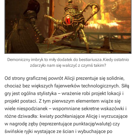
Demoniczny imbryk to miły dodatek do bestiariusza.Kiedy ostatnio
zdarzyło nam się walczyć z czymś takim?
Od strony graficznej powrót Alicji prezentuje się solidnie,
chociaż bez większych fajerwerków technologicznych. Siłą
gry jest ogólna stylistyka – wrażenie robi projekt lokacji i
projekt postaci. Z tym pierwszym elementem wiąże się
wiele niespodzianek – wspomniane sekretne wskazówki i
różne dziwadła: kwiaty pochłaniające Alicję i wyrzucające
w nagrodę zęby (reprezentujące punktację/walutę) czy
świńskie ryjki wystające ze ścian i wybuchające po