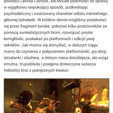
powieści Lewisa Carrolla, ale McGee podchodzi do sprawy
w wyjątkowo niepokojący sposób, podkreślając
psychodeliczny i zwariowany charakter odlotu mentalnego
głównej bohaterki. W krótkim demie mogliśmy przedostać
się przez fragment świata, pokonać kilku przeciwników za
pomocą surrealistycznych broni, rozwiązać proste
łamigłówki, poskakać po platformach i odkryć parę
sekretów. Jak można się domyślać, w dalszym ciągu
mamy do czynienia z połączeniem platformówki, gry akcji,
strzelanki i slashera, w którym nieco doroślejsza, ale wciąż
smutna, trupioblada i posępna dziewczyna wytacza
hektolitry krwi z pokręconych kreatur.