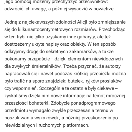
jego pomocą możemy przechytrzyć przeciwników:
odwrócić ich uwagę, a później wysadzić w powietrze.
Jedną z najciekawszych zdolności Alicji było zmniejszanie
się do kilkunastocentymetrowych rozmiarów. Przechodząc
w ten tryb, nie tylko uzyskamy inne gabaryty, ale też
dostrzeżemy ukryte napisy oraz obiekty. W ten sposób
odkryjemy drogę do sekretnych zakamarków, a także
pokonamy przepaście – dzięki elementom niewidocznych
dla zwykłych śmiertelników. Trzeba przyznać, że autorzy
napracowali się i nawet podczas krótkiej przebieżki można
było trafić na sporo znajdziek: butelek, ryjków prosiaków
czy wspomnień. Szczególnie te ostatnie były ciekawe –
zyskaliśmy dzięki nim nowe informacje na temat mrocznej
przeszłości bohaterki. Zdobycie ponadprogramowego
przedmiotu wymagało zwykle przeczesania terenu w
poszukiwaniu wskazówek, a później przeskoczenia po
niewidzialnych i ruchomych platformach.