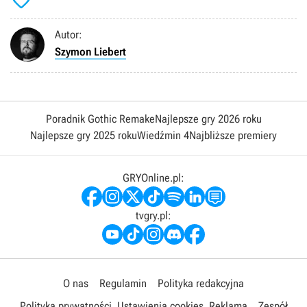

Autor:
Szymon Liebert
Poradnik Gothic Remake
Najlepsze gry 2026 roku
Najlepsze gry 2025 roku
Wiedźmin 4
Najbliższe premiery
GRYOnline.pl:
tvgry.pl:
O nas
Regulamin
Polityka redakcyjna
Polityka prywatności
Ustawienia cookies
Reklama
Zespół