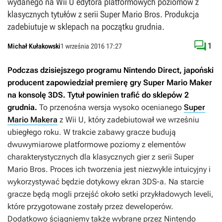
wydanego na Wii U edytora platformowych poziomów z
klasycznych tytułów z serii Super Mario Bros. Produkcja
zadebiutuje w sklepach na początku grudnia.

1
Michał Kułakowski
1 września 2016 17:27
Podczas dzisiejszego programu Nintendo Direct, japoński
producent zapowiedział premierę gry
Super Mario Maker
na konsolę 3DS. Tytuł powinien trafić do sklepów 2
grudnia.
To przenośna wersja wysoko ocenianego
Super
Mario Makera
z Wii U, który zadebiutował we wrześniu
ubiegłego roku. W trakcie zabawy gracze budują
dwuwymiarowe platformowe poziomy z elementów
charakterystycznych dla klasycznych gier z serii
Super
Mario Bros.
Proces ich tworzenia jest niezwykle intuicyjny i
wykorzystywać będzie dotykowy ekran 3DS-a. Na starcie
gracze będą mogli przejść około setki przykładowych leveli,
które przygotowane zostały przez deweloperów.
Dodatkowo ściągniemy także wybrane przez Nintendo