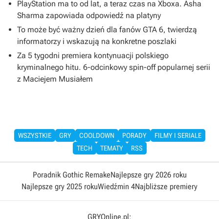
PlayStation ma to od lat, a teraz czas na Xboxa. Asha
Sharma zapowiada odpowiedź na platyny
To może być ważny dzień dla fanów GTA 6, twierdzą
informatorzy i wskazują na konkretne poszlaki
Za 5 tygodni premiera kontynuacji polskiego
kryminalnego hitu. 6-odcinkowy spin-off popularnej serii
z Maciejem Musiałem
WSZYSTKIE
GRY
COOLDOWN
PORADY
FILMY I SERIALE
TECH
TEMATY
RSS
Poradnik Gothic Remake
Najlepsze gry 2026 roku
Najlepsze gry 2025 roku
Wiedźmin 4
Najbliższe premiery
GRYOnline.pl: