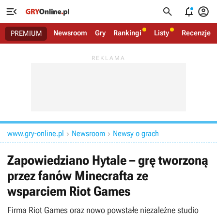




Newsroom
Gry
Rankingi
Listy
Recenzje
PREMIUM
www.gry-online.pl
Newsroom
Newsy o grach


Zapowiedziano Hytale – grę tworzoną
przez fanów Minecrafta ze
wsparciem Riot Games
Firma Riot Games oraz nowo powstałe niezależne studio