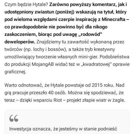
Czym będzie
Hytale
?
Zarówno powyższy komentarz, jak i
udostępniony zwiastun (poniżej) wskazują na tytuł, który
pod wieloma względami czerpie inspirację z
Minecrafta
–
co prawdopodobnie nie powinno być dla nikogo
zaskoczeniem, biorąc pod uwagę „rodowód”
deweloperów.
Znajdziemy tu zawartość wykonaną przez
twórców (np. lochy i bossów), a także tryb kreatywny
umożliwiający tworzenie własnych mini-gier. Podobieństwa
do produkcji MojangAB widać też w „kwadratowej” oprawie
graficznej.
Warto odnotować, że
Hytale
powstaje od 2015 roku. Nad
grą pracuje przeszło 40 osób. Można się spodziewać, że
teraz – dzięki wsparciu Riot – projekt złapie wiatr w żagle.
Inwestycja oznacza, że jesteśmy w stanie podnieść