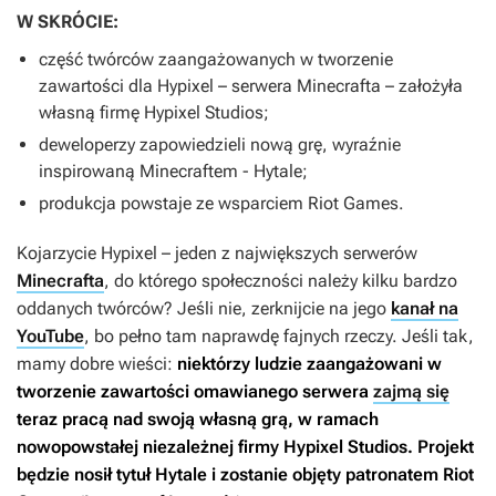
W SKRÓCIE:
część twórców zaangażowanych w tworzenie
zawartości dla Hypixel – serwera
Minecrafta
– założyła
własną firmę Hypixel Studios;
deweloperzy zapowiedzieli nową grę, wyraźnie
inspirowaną
Minecraftem
-
Hytale
;
produkcja powstaje ze wsparciem Riot Games.
Kojarzycie Hypixel – jeden z największych serwerów
Minecrafta
, do którego społeczności należy kilku bardzo
oddanych twórców? Jeśli nie, zerknijcie na jego
kanał na
YouTube
, bo pełno tam naprawdę fajnych rzeczy. Jeśli tak,
mamy dobre wieści:
niektórzy ludzie zaangażowani w
tworzenie zawartości omawianego serwera
zajmą się
teraz pracą nad swoją własną grą, w ramach
nowopowstałej niezależnej firmy Hypixel Studios. Projekt
będzie nosił tytuł
Hytale
i zostanie objęty patronatem Riot