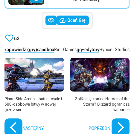


Oceń Grę

62
zapowiedź (gry)
sandbox
Riot Games
gry-edytory
Hypixel Studios
P
PlanetSide Arena – battle royale i
Zbliża się koniec Heroes of the
500-osobowe bitwy w nowej
Storm? Blizzard ogranicza
grze z serii
wsparcie
NASTĘPNY
POPRZEDNI