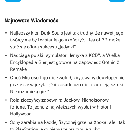
Najnowsze Wiadomości
Najlepszy klon Dark Souls jest tak trudny, że nawet jego
twórcy nie byli w stanie go ukończyć. Lies of P 2 może
stać się ofiarą sukcesu „jedynki”
Nadciąga polski „symulator Henryka z KCD”, a Wielka
Encyklopedia Gier jest gotowa na zapowiedź Gothic 2
Remake
Choć Microsoft go nie zwolnił, zirytowany deweloper nie
gryzie się w język. „Oni zasadniczo nie rozumieją sztuki.
Nie rozumieją gier”
Rola złoczyńcy zapewniła Jackowi Nicholsonowi
fortunę. To jedna z największych wypłat w historii
Hollywood
Sony zarabia na każdej fizycznej grze na Xboxa, ale i tak
to PlayStation jako pierwsze rezygnuje z płyt