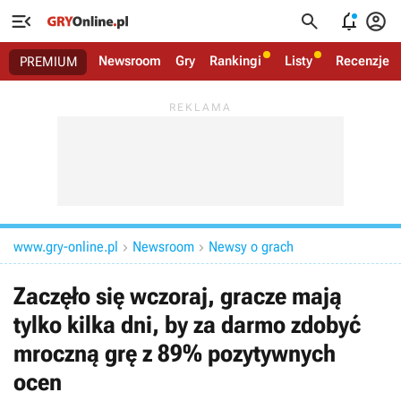




Newsroom
Gry
Rankingi
Listy
Recenzje
PREMIUM
www.gry-online.pl
Newsroom
Newsy o grach


Zaczęło się wczoraj, gracze mają
tylko kilka dni, by za darmo zdobyć
mroczną grę z 89% pozytywnych
ocen