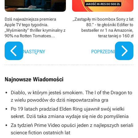
Dziś najważniejsza premiera
„Zastąpiły mi boombox Sony z lat
Apple TV tego tygodnia.
80.” - te głośniki Edifier to
„Wyśmienity” thriller kryminalny z
bestseller nr 1 na Amazonie,
90% na Rotten Tomatoes
teraz taniej o 160 zł
powraca z 2. sezonem
NASTĘPNY
POPRZEDNI
Najnowsze Wiadomości
Diablo, w którym jesteś smokiem. The I of the Dragon to
z wielu powodów do dziś niepowtarzalna gra
Po 19 latach pradziad Elden Ring ujawnił swój wielki
sekret. Dziś taka zmiana wydaje się nie do pomyślenia
Za tydzień Prime Video opuści jeden z najlepszych seriali
science fiction ostatnich lat