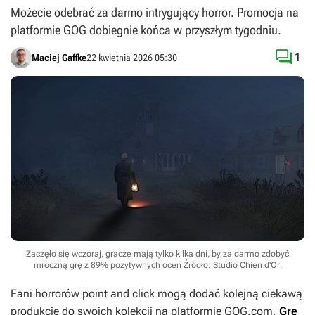
Możecie odebrać za darmo intrygujący horror. Promocja na
platformie GOG dobiegnie końca w przyszłym tygodniu.

1
Maciej Gaffke
22 kwietnia 2026 05:30
Zaczęło się wczoraj, gracze mają tylko kilka dni, by za darmo zdobyć
mroczną grę z 89% pozytywnych ocen
Źródło: Studio Chien d'Or
.
Fani horrorów point and click mogą dodać kolejną ciekawą
produkcję do swoich kolekcji na platformie GOG.com.
Grę