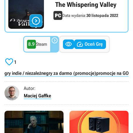
The Whispering Valley
Data wydania:
30 listopada 2022




8.9
Oceń Grę
Steam

1
gry indie / niezależne
gry za darmo (promocje)
promocje na GOG
Autor:
Maciej Gaffke