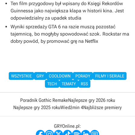
Ten film przygodowy był wpisany do Księgi Rekordów
Guinnessa jako największa klapa w historii kina. Jest
odpowiedzialny za upadek studia
Wyniki sprzedaży GTA 6 na razie muszą pozostać
tajemnicą, bo mogłyby spowodować szok. Rockstar ma
dobry powód, by promować grę na Netflix
WSZYSTKIE
GRY
COOLDOWN
PORADY
FILMY I SERIALE
TECH
TEMATY
RSS
Poradnik Gothic Remake
Najlepsze gry 2026 roku
Najlepsze gry 2025 roku
Wiedźmin 4
Najbliższe premiery
GRYOnline.pl: