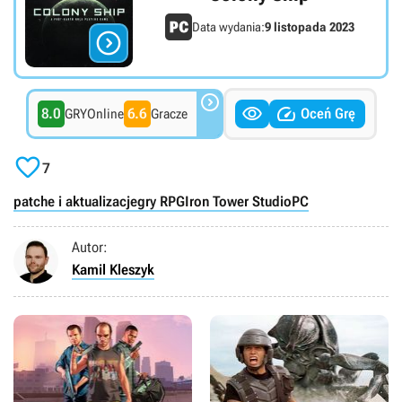
Data wydania:
9 listopada 2023




8.0
6.6
Oceń Grę
GRYOnline
Gracze

7
patche i aktualizacje
gry RPG
Iron Tower Studio
PC
Autor:
Kamil Kleszyk