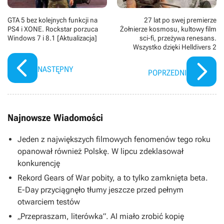
GTA 5 bez kolejnych funkcji na
27 lat po swej premierze
PS4 i XONE. Rockstar porzuca
Żołnierze kosmosu, kultowy film
Windows 7 i 8.1 [Aktualizacja]
sci-fi, przeżywa renesans.
Wszystko dzięki Helldivers 2
NASTĘPNY
POPRZEDNI
Najnowsze Wiadomości
Jeden z największych filmowych fenomenów tego roku
opanował również Polskę. W lipcu zdeklasował
konkurencję
Rekord Gears of War pobity, a to tylko zamknięta beta.
E-Day przyciągnęło tłumy jeszcze przed pełnym
otwarciem testów
„Przepraszam, literówka”. AI miało zrobić kopię