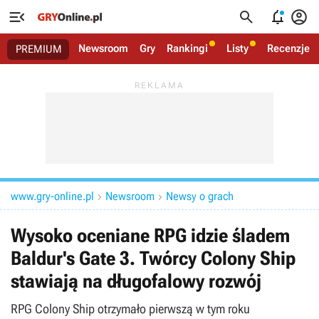




Newsroom
Gry
Rankingi
Listy
Recenzje
PREMIUM
www.gry-online.pl
Newsroom
Newsy o grach


Wysoko oceniane RPG idzie śladem
Baldur's Gate 3. Twórcy Colony Ship
stawiają na długofalowy rozwój
RPG Colony Ship otrzymało pierwszą w tym roku