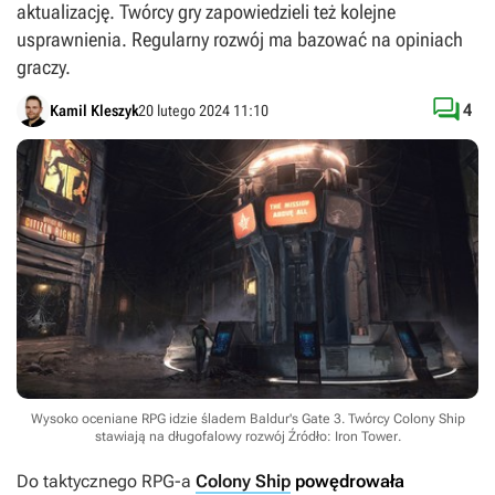
aktualizację. Twórcy gry zapowiedzieli też kolejne
usprawnienia. Regularny rozwój ma bazować na opiniach
graczy.

4
Kamil Kleszyk
20 lutego 2024 11:10
Wysoko oceniane RPG idzie śladem Baldur's Gate 3. Twórcy Colony Ship
stawiają na długofalowy rozwój
Źródło: Iron Tower
.
Do taktycznego RPG-a
Colony Ship
powędrowała