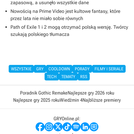
zapasową, a usunęło wszystkie dane
Nowością na Prime Video jest kultowe fantasy, które
przez lata nie miało sobie równych
Path of Exile 1 i 2 mogą otrzymać polską wersję. Twórcy
szukają polskiego tłumacza
WSZYSTKIE
GRY
COOLDOWN
PORADY
FILMY I SERIALE
TECH
TEMATY
RSS
Poradnik Gothic Remake
Najlepsze gry 2026 roku
Najlepsze gry 2025 roku
Wiedźmin 4
Najbliższe premiery
GRYOnline.pl: