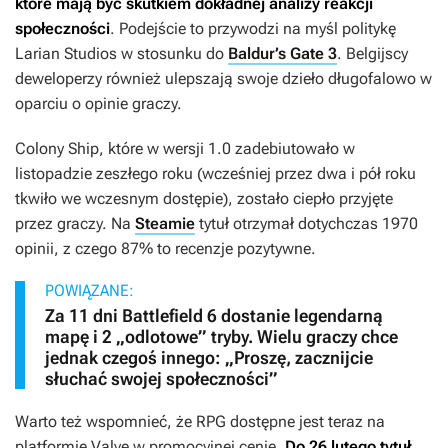
które mają być skutkiem dokładnej analizy reakcji
społeczności
. Podejście to przywodzi na myśl politykę
Larian Studios w stosunku do
Baldur’s Gate 3
. Belgijscy
deweloperzy również ulepszają swoje dzieło długofalowo w
oparciu o opinie graczy.
Colony Ship
, które w wersji 1.0 zadebiutowało w
listopadzie zeszłego roku (wcześniej przez dwa i pół roku
tkwiło we wczesnym dostępie), zostało ciepło przyjęte
przez graczy. Na
Steamie
tytuł otrzymał dotychczas 1970
opinii, z czego 87% to recenzje pozytywne.
POWIĄZANE:
Za 11 dni Battlefield 6 dostanie legendarną
mapę i 2 „odlotowe” tryby. Wielu graczy chce
jednak czegoś innego: „Proszę, zacznijcie
słuchać swojej społeczności”
Warto też wspomnieć, że RPG dostępne jest teraz na
platformie Valve w promocyjnej cenie.
Do 26 lutego tytuł