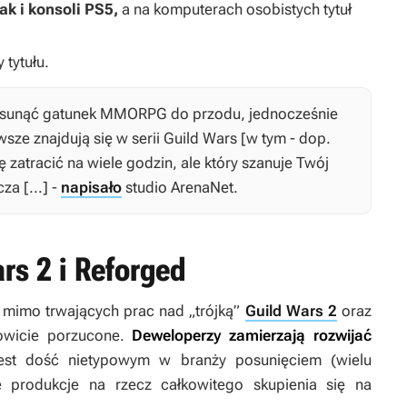
ak i konsoli PS5,
a na komputerach osobistych tytuł
 tytułu.
sunąć gatunek MMORPG do przodu, jednocześnie
sze znajdują się w serii
Guild Wars
[w tym - dop.
ę zatracić na wiele godzin, ale który szanuje Twój
za [...] -
napisało
studio ArenaNet.
rs 2 i Reforged
e mimo trwających prac nad „trójką”
Guild Wars 2
oraz
owicie porzucone.
Deweloperzy zamierzają rozwijać
est dość nietypowym w branży posunięciem (wielu
produkcje na rzecz całkowitego skupienia się na