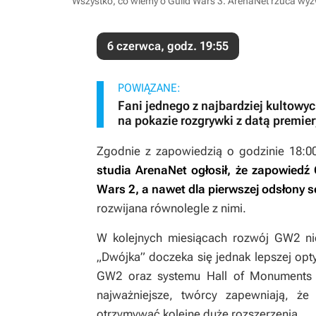
Wszystko, co wiemy o Guild Wars 3. ArenaNet rzuca wyz
6 czerwca, godz. 19:55
POWIĄZANE:
Fani jednego z najbardziej kultowych
na pokazie rozgrywki z datą premier
Zgodnie z zapowiedzią o godzinie 18:0
studia ArenaNet ogłosił, że zapowiedź
Wars 2
, a nawet dla pierwszej odsłony se
rozwijana równolegle z nimi.
W kolejnych miesiącach rozwój
GW2
ni
„Dwójka” doczeka się jednak lepszej op
GW2
oraz systemu Hall of Monuments
najważniejsze, twórcy zapewniają, że
otrzymywać kolejne duże rozszerzenia.