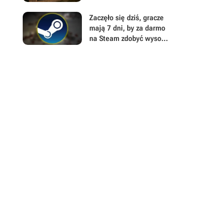
Reincarnation
gospodarką. Wielkie
ryzyko może zapewnić
Zaczęło się dziś, gracze
dużą przewagę w The
mają 7 dni, by za darmo
Guild: Europa 1410
na Steam zdobyć wysoko
ocenianą
postapokaliptyczną
strzelankę