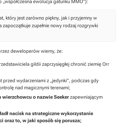
o „współczesna ewolucja gatunku MMO”):
at, który jest zarówno piękny, jak i przyjemny w
lka zapoczątkuje zupełnie nowy rodzaj rozgrywki
przez deweloperów wiemy, że:
zedstawiciela gildii zaprzysięgłej chronić ziemię Orr
at przed wydarzeniami z „jedynki”, podczas gdy
kontrolę nad magicznymi terenami;
 wierzchowcu o nazwie Seeker
zapewniającym
adł nacisk na strategiczne wykorzystanie
 oraz to, w jaki sposób się porusza;