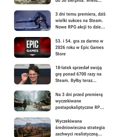
do 30 sierpnia. Wielu
graczy wątpi jednak w
powodzenie akcji
3 dni temu premiera, dziś
wielki sukces na Steam.
Nowe RPG akcji to dzieło
twórcy hitu PlayStation,
który zaspokoił
53. i 54. gra za darmo w
odwieczne pragnienie
2026 roku w Epic Games
wielu graczy
Store
18-latek sprzedał swoją
grę ponad 6700 razy na
Steam. Byłby teraz
milionerem, gdyby 99,9%
kupujących nie dokonało
Na 3 dni przed premierą
zwrotu
wyczekiwane
postapokaliptyczne RPG
akcji z otwartym światem
niepokoi w ważnej
Wyczekiwana
kwestii. Można już
średniowieczna strategia
pobierać Beast of
zachwyci realistyczną