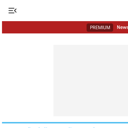

New
PREMIUM