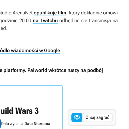
 studio ArenaNet
opublikuje film
, który dokładnie omówi
 godzinie 20:00
na Twitchu
odbędzie się transmisja na
ged
.
ródło wiadomości w Google
e platformy. Palworld wkrótce ruszy na podbój
uild Wars 3

Chcę zagrać
Data wydania:
Data Nieznana