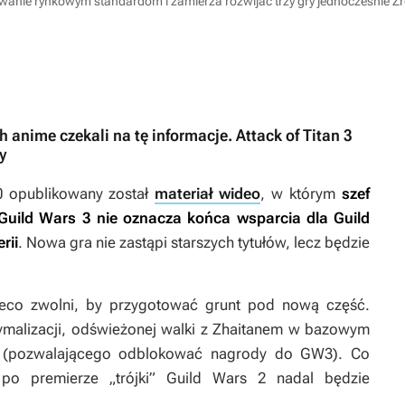
wanie rynkowym standardom i zamierza rozwijać trzy gry jednocześnie
Źr
 anime czekali na tę informacje. Attack of Titan 3
y
0 opublikowany został
materiał wideo
, w którym
szef
Guild Wars 3
nie oznacza końca wsparcia dla
Guild
rii
. Nowa gra nie zastąpi starszych tytułów, lecz będzie
eco zwolni, by przygotować grunt pod nową część.
tymalizacji, odświeżonej walki z Zhaitanem w bazowym
 (pozwalającego odblokować nagrody do
GW3
). Co
 po premierze „trójki”
Guild Wars 2
nadal będzie