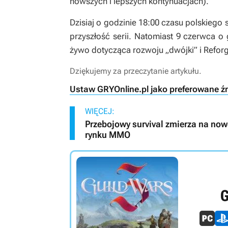
nowszych i lepszych kontynuacjach).
Dzisiaj o godzinie 18:00 czasu polskiego
przyszłość serii. Natomiast 9 czerwca o
żywo dotycząca rozwoju „dwójki” i
Refor
Dziękujemy za przeczytanie artykułu.
Ustaw GRYOnline.pl jako preferowane ź
WIĘCEJ:
Przebojowy survival zmierza na now
rynku MMO
G