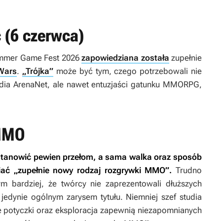
 (6 czerwca)
ummer Game Fest 2026
zapowiedziana została
zupełnie
Wars
.
„Trójka”
może być tym, czego potrzebowali nie
tudia ArenaNet, ale nawet entuzjaści gatunku MMORPG,
 MMO
tanowić pewien przełom, a sama walka oraz sposób
niać „zupełnie nowy rodzaj rozgrywki MMO”.
Trudno
ym bardziej, że twórcy nie zaprezentowali dłuższych
 jedynie ogólnym zarysem tytułu. Niemniej szef studia
e potyczki oraz eksploracja zapewnią niezapomnianych