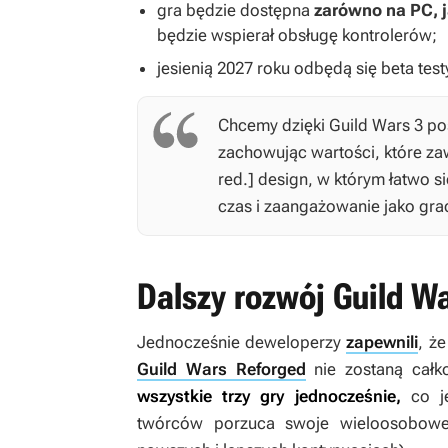
gra będzie dostępna
zarówno na PC, j
będzie wspierał obsługę kontrolerów;
jesienią 2027 roku odbędą się beta testy
Chcemy dzięki
Guild Wars 3
po
zachowując wartości, które zaw
red.] design, w którym łatwo si
czas i zaangażowanie jako grac
Dalszy rozwój Guild Wa
Jednocześnie deweloperzy
zapewnili
, ż
Guild Wars Reforged
nie zostaną całk
wszystkie trzy gry jednocześnie,
co j
twórców porzuca swoje wieloosobowe 