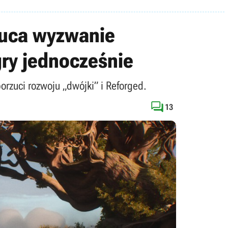
zuca wyzwanie
gry jednocześnie
rzuci rozwoju „dwójki” i Reforged.

13