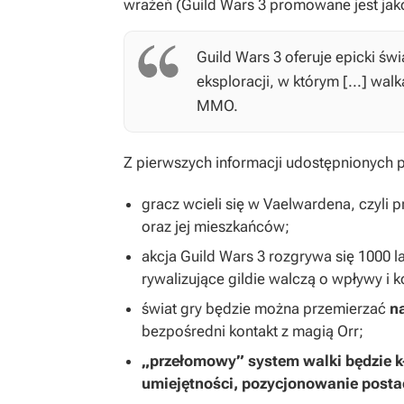
wrażeń (
Guild Wars 3
promowane jest jak
Guild Wars 3
oferuje epicki świ
eksploracji, w którym [...] wa
MMO.
Z pierwszych informacji udostępnionych 
gracz wcieli się w Vaelwardena, czyli pr
oraz jej mieszkańców;
akcja
Guild Wars 3
rozgrywa się 1000 l
rywalizujące gildie walczą o wpływy i 
świat gry będzie można przemierzać
na
bezpośredni kontakt z magią Orr;
„przełomowy” system walki będzie kł
umiejętności, pozycjonowanie postaci