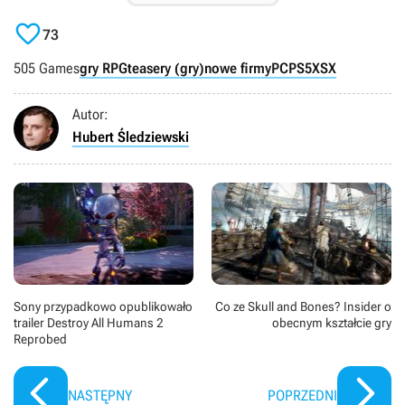

73
505 Games
gry RPG
teasery (gry)
nowe firmy
PC
PS5
XSX
Autor:
Hubert Śledziewski
Sony przypadkowo opublikowało
Co ze Skull and Bones? Insider o
trailer Destroy All Humans 2
obecnym kształcie gry
Reprobed
NASTĘPNY
POPRZEDNI