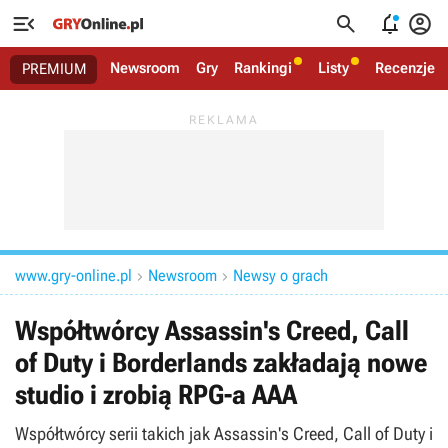




Newsroom
Gry
Rankingi
Listy
Recenzje
PREMIUM
www.gry-online.pl
Newsroom
Newsy o grach


Współtwórcy Assassin's Creed, Call
of Duty i Borderlands zakładają nowe
studio i zrobią RPG-a AAA
Współtwórcy serii takich jak Assassin's Creed, Call of Duty i