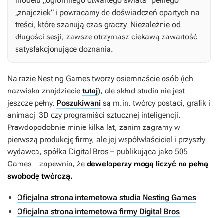
modelu „ogromnego otwartego świata” pełnego
„znajdziek” i powracamy do doświadczeń opartych na
treści, które szanują czas graczy. Niezależnie od
długości sesji, zawsze otrzymasz ciekawą zawartość i
satysfakcjonujące doznania.
Na razie Nesting Games tworzy osiemnaście osób (ich
nazwiska znajdziecie
tutaj
), ale skład studia nie jest
jeszcze pełny.
Poszukiwani
są m.in. twórcy postaci, grafik i
animacji 3D czy programiści sztucznej inteligencji.
Prawdopodobnie minie kilka lat, zanim zagramy w
pierwszą produkcję firmy, ale jej współwłaściciel i przyszły
wydawca, spółka Digital Bros – publikująca jako 505
Games – zapewnia, że
deweloperzy mogą liczyć na pełną
swobodę twórczą.
Oficjalna strona internetowa studia Nesting Games
Oficjalna strona internetowa firmy Digital Bros