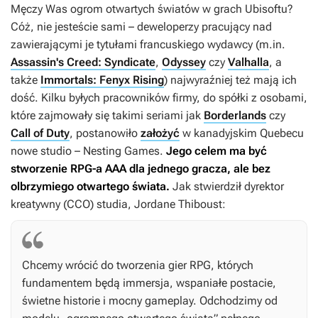
Męczy Was ogrom otwartych światów w grach Ubisoftu?
Cóż, nie jesteście sami – deweloperzy pracujący nad
zawierającymi je tytułami francuskiego wydawcy (m.in.
Assassin's Creed: Syndicate
,
Odyssey
czy
Valhalla
, a
także
Immortals: Fenyx Rising
) najwyraźniej też mają ich
dość. Kilku byłych pracowników firmy, do spółki z osobami,
które zajmowały się takimi seriami jak
Borderlands
czy
Call of Duty
, postanowiło
założyć
w kanadyjskim Quebecu
nowe studio – Nesting Games.
Jego celem ma być
stworzenie RPG-a AAA dla jednego gracza, ale bez
olbrzymiego otwartego świata.
Jak stwierdził dyrektor
kreatywny (CCO) studia, Jordane Thiboust:
Chcemy wrócić do tworzenia gier RPG, których
fundamentem będą immersja, wspaniałe postacie,
świetne historie i mocny gameplay. Odchodzimy od