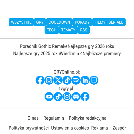
WSZYSTKIE
GRY
COOLDOWN
PORADY
FILMY I SERIALE
TECH
TEMATY
RSS
Poradnik Gothic Remake
Najlepsze gry 2026 roku
Najlepsze gry 2025 roku
Wiedźmin 4
Najbliższe premiery
GRYOnline.pl:
tvgry.pl:
O nas
Regulamin
Polityka redakcyjna
Polityka prywatności
Ustawienia cookies
Reklama
Zespół