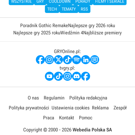
WSZYSTKIE
GRY
COOLDOWN
PORADY
FILMY I SERIALE
TECH
TEMATY
RSS
Poradnik Gothic Remake
Najlepsze gry 2026 roku
Najlepsze gry 2025 roku
Wiedźmin 4
Najbliższe premiery
GRYOnline.pl:
tvgry.pl:
O nas
Regulamin
Polityka redakcyjna
Polityka prywatności
Ustawienia cookies
Reklama
Zespół
Praca
Kontakt
Pomoc
Copyright © 2000 -
2026
Webedia Polska SA