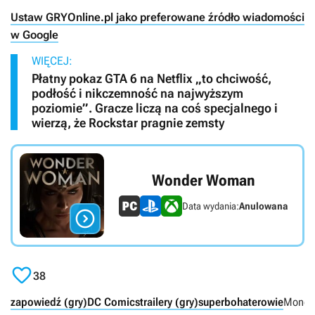
Ustaw GRYOnline.pl jako preferowane źródło wiadomości
w Google
WIĘCEJ:
Płatny pokaz GTA 6 na Netflix „to chciwość,
podłość i nikczemność na najwyższym
poziomie”. Gracze liczą na coś specjalnego i
wierzą, że Rockstar pragnie zemsty
Wonder Woman
Data wydania:
Anulowana


38
zapowiedź (gry)
DC Comics
trailery (gry)
superbohaterowie
Monoli