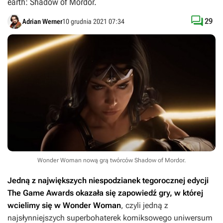
earth: Shadow of Mordor.

29
Adrian Werner
10 grudnia 2021 07:34
Wonder Woman nową grą twórców Shadow of Mordor.
Jedną z największych niespodzianek tegorocznej edycji
The Game Awards okazała się zapowiedź gry, w której
wcielimy się w Wonder Woman
, czyli jedną z
najsłynniejszych superbohaterek komiksowego uniwersum