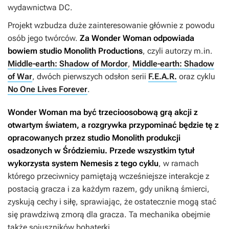
wydawnictwa DC.
Projekt wzbudza duże zainteresowanie głównie z powodu
osób jego twórców.
Za
Wonder Woman
odpowiada
bowiem studio Monolith Productions
, czyli autorzy m.in.
Middle-earth: Shadow of Mordor
,
Middle-earth: Shadow
of War
, dwóch pierwszych odsłon serii
F.E.A.R.
oraz cyklu
No One Lives Forever
.
Wonder Woman
ma być trzecioosobową grą akcji z
otwartym światem, a rozgrywka przypominać będzie tę z
opracowanych przez studio Monolith produkcji
osadzonych w Śródziemiu. Przede wszystkim tytuł
wykorzysta system Nemesis z tego cyklu
, w ramach
którego przeciwnicy pamiętają wcześniejsze interakcje z
postacią gracza i za każdym razem, gdy unikną śmierci,
zyskują cechy i siłę, sprawiając, że ostatecznie mogą stać
się prawdziwą zmorą dla gracza. Ta mechanika obejmie
także sojuszników bohaterki.