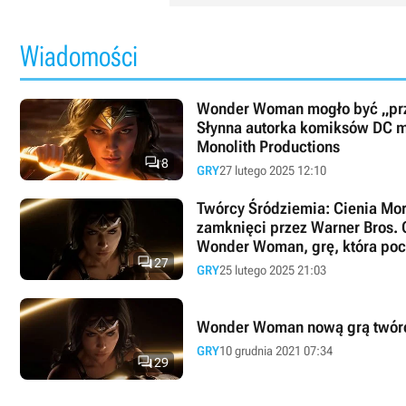
Wiadomości
Wonder Woman mogło być „prze
Słynna autorka komiksów DC m
Monolith Productions

8
GRY
27 lutego 2025 12:10
Twórcy Śródziemia: Cienia Mor
zamknięci przez Warner Bros.
Wonder Woman, grę, która poc

27
GRY
25 lutego 2025 21:03
Wonder Woman nową grą twór
GRY
10 grudnia 2021 07:34

29