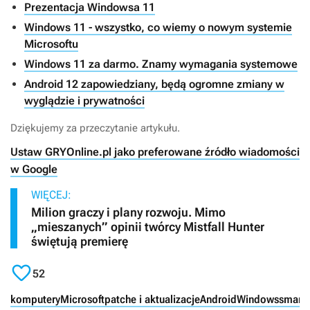
Prezentacja Windowsa 11
Windows 11 - wszystko, co wiemy o nowym systemie
Microsoftu
Windows 11 za darmo. Znamy wymagania systemowe
Android 12 zapowiedziany, będą ogromne zmiany w
wyglądzie i prywatności
Dziękujemy za przeczytanie artykułu.
Ustaw GRYOnline.pl jako preferowane źródło wiadomości
w Google
WIĘCEJ:
Milion graczy i plany rozwoju. Mimo
„mieszanych” opinii twórcy Mistfall Hunter
świętują premierę

52
komputery
Microsoft
patche i aktualizacje
Android
Windows
smartf