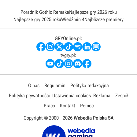
Poradnik Gothic Remake
Najlepsze gry 2026 roku
Najlepsze gry 2025 roku
Wiedźmin 4
Najbliższe premiery
GRYOnline.pl:
tvgry.pl:
O nas
Regulamin
Polityka redakcyjna
Polityka prywatności
Ustawienia cookies
Reklama
Zespół
Praca
Kontakt
Pomoc
Copyright © 2000 -
2026
Webedia Polska SA