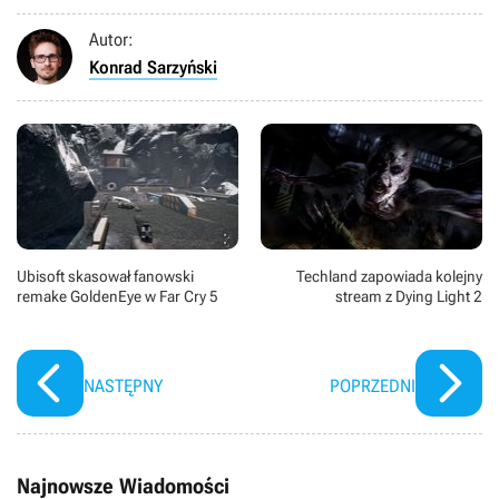
Autor:
Konrad Sarzyński
Ubisoft skasował fanowski
Techland zapowiada kolejny
remake GoldenEye w Far Cry 5
stream z Dying Light 2
NASTĘPNY
POPRZEDNI
Najnowsze Wiadomości