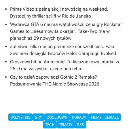
Prime Video z pełną akcji nowością na weekend.
Dystopijny thriller sci-fi w Rio de Janeiro
Wydawca GTA 6 nie ma wątpliwości: cena gry Rockstar
Games to „niesamowita okazja”. Take-Two ma w
planach aż 29 nowych tytułów
Zaledwie kilka dni po premierze nadszedł cios. Fala
zwolnień dosięgła twórców Halo: Campaign Evolved
Groszowy hit na Amazonie! Ta kieszonkowa latarka za
26 zł ma wszystko, czego potrzeba
Czy to dzień zapowiedzi Gothic 2 Remake?
Podsumowanie THQ Nordic Showcase 2026
WSZYSTKIE
GRY
COOLDOWN
PORADY
FILMY I SERIALE
TECH
TEMATY
RSS